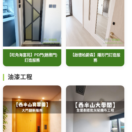
【旺角海富苑】PD門(趟摺門)
【啟德柏蔚森】隱形門訂造服
訂造服務
務
油漆工程