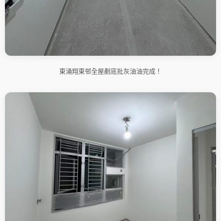
東涌翔東邨全屋剷底批灰油油完成！