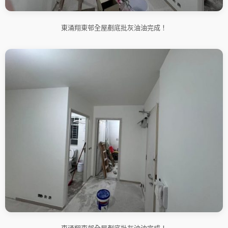
東涌翔東邨全屋剷底批灰油油完成！