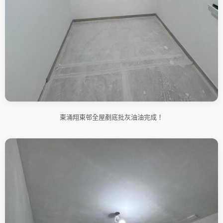
東涌翔東邨全屋剷底批灰油油完成！