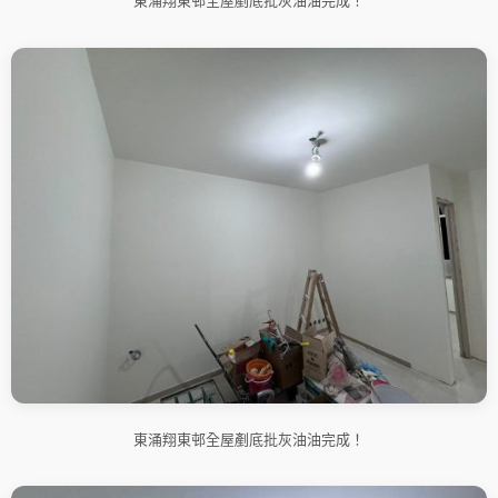
東涌翔東邨全屋剷底批灰油油完成！
東涌翔東邨全屋剷底批灰油油完成！