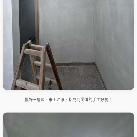
批好三層灰，未上油漆，都見到師傅的手工好靚！