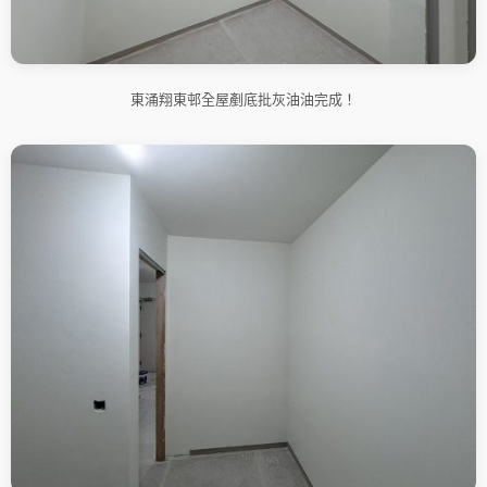
東涌翔東邨全屋剷底批灰油油完成！