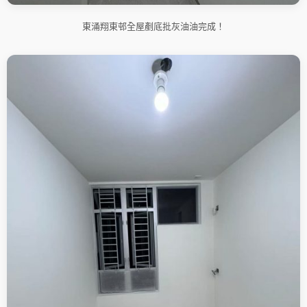
東涌翔東邨全屋剷底批灰油油完成！