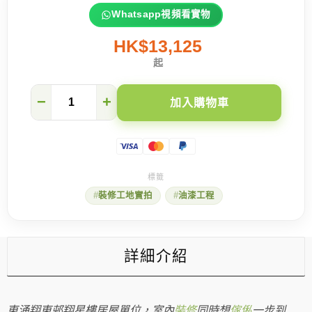
Whatsapp視頻看實物
HK$13,125
起
【東
−
+
加入購物車
涌
翔
東
邨】
全
屋
剷
裝修工地實拍
油漆工程
底
批
灰
油
油
詳細介紹
工
程
數
量
東涌翔東邨翔星樓居屋單位，室內
裝修
同時想
傢俬
一步到