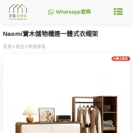
Whatsapp查詢
Naomi實木儲物櫃連一體式衣帽架
首頁
/
商品
/
特價傢俬
網上限定