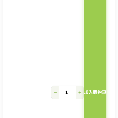
Naomi
−
+
加入購物車
實
木
儲
物
櫃