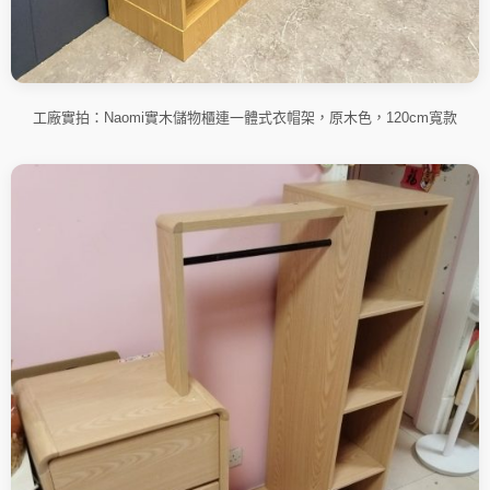
工廠實拍：Naomi實木儲物櫃連一體式衣帽架，原木色，120cm寬款