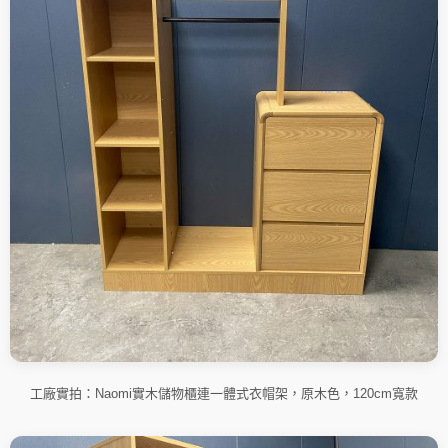
工廠實拍：Naomi實木儲物櫃連一體式衣帽架，原木色，120cm寬款