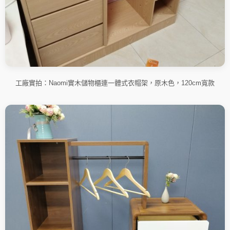
工廠實拍：Naomi實木儲物櫃連一體式衣帽架，原木色，120cm寬款