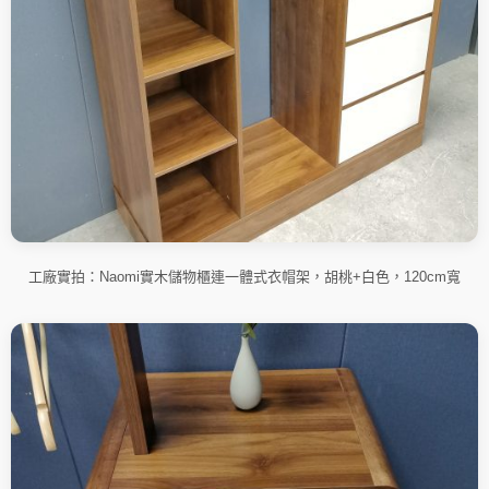
工廠實拍：Naomi實木儲物櫃連一體式衣帽架，胡桃+白色，120cm寬