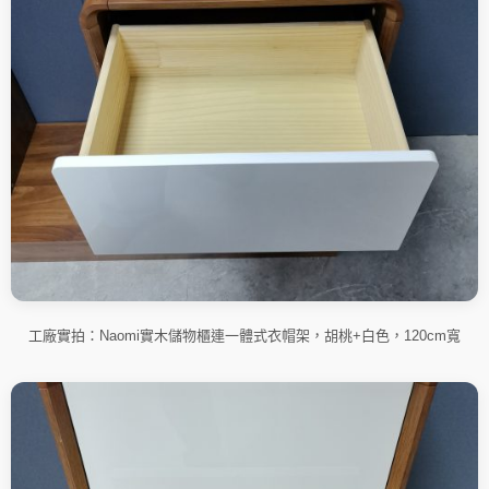
工廠實拍：Naomi實木儲物櫃連一體式衣帽架，胡桃+白色，120cm寬