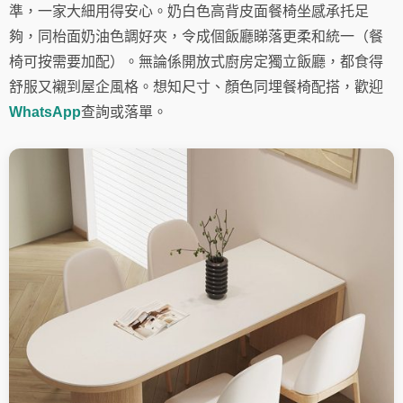
準，一家大細用得安心。奶白色高背皮面餐椅坐感承托足
夠，同枱面奶油色調好夾，令成個飯廳睇落更柔和統一（餐
椅可按需要加配）。無論係開放式廚房定獨立飯廳，都食得
舒服又襯到屋企風格。想知尺寸、顏色同埋餐椅配搭，歡迎
WhatsApp
查詢或落單。