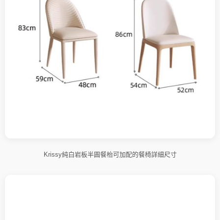
Krissy純白岩板半圓餐枱可加配的餐椅詳細尺寸