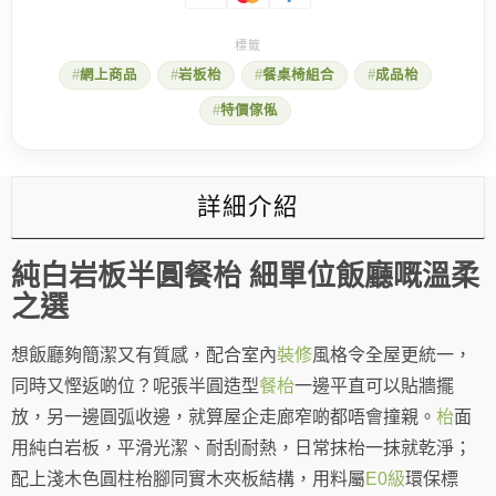
網上商品
岩板枱
餐桌椅組合
成品枱
特價傢俬
詳細介紹
純白岩板半圓餐枱 細單位飯廳嘅溫柔
之選
想飯廳夠簡潔又有質感，配合室內
裝修
風格令全屋更統一，
同時又慳返啲位？呢張半圓造型
餐枱
一邊平直可以貼牆擺
放，另一邊圓弧收邊，就算屋企走廊窄啲都唔會撞親。
枱
面
用純白岩板，平滑光潔、耐刮耐熱，日常抹枱一抹就乾淨；
配上淺木色圓柱枱腳同實木夾板結構，用料屬
E0級
環保標