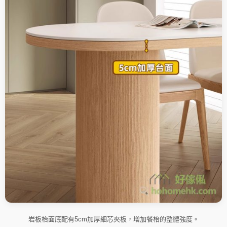
岩板枱面底配有5cm加厚細芯夾板，增加餐枱的整體強度。