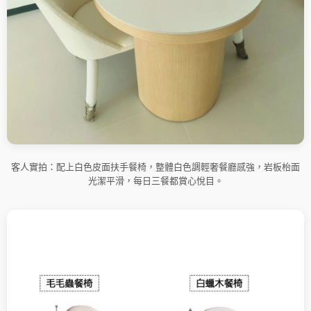
客人實拍：配上白色皮面扶手餐椅，整體白色調輕奢餐廳感強，岩板枱面
光潔平滑，每日三餐都賞心悅目。