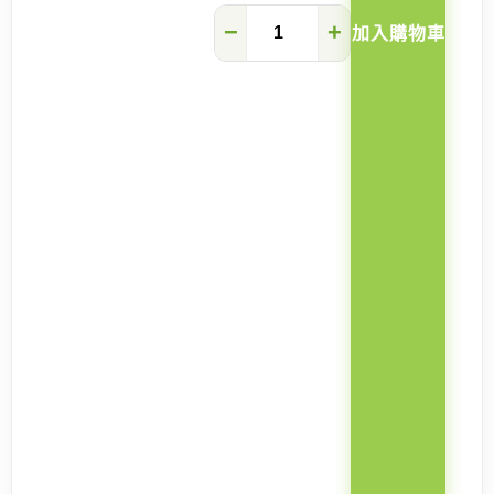
Krissy
−
+
加入購物車
純
白
岩
板
半
圓
餐
枱
(可
加
配
餐
椅)
數
量