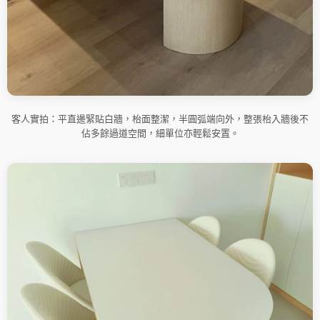
客人實拍：平直邊緊貼白牆，枱面整潔，半圓弧端向外，整張枱入牆後不
佔多餘過道空間，細單位亦輕鬆安置。