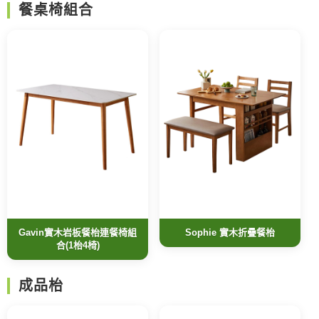
餐桌椅組合
Gavin實木岩板餐枱連餐椅組
Sophie 實木折疊餐枱
合(1枱4椅)
成品枱