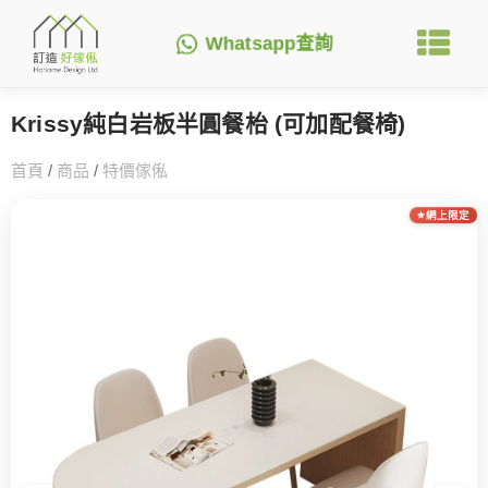
Whatsapp查詢
Krissy純白岩板半圓餐枱 (可加配餐椅)
首頁
/
商品
/
特價傢俬
網上限定