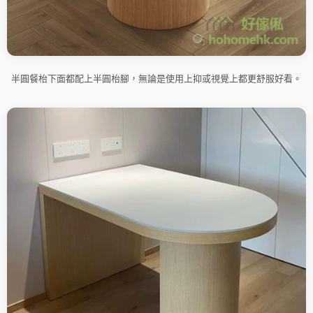
半圓餐枱下面都配上半圓枱腳，無論是使用上抑或視覺上都更舒服好看。