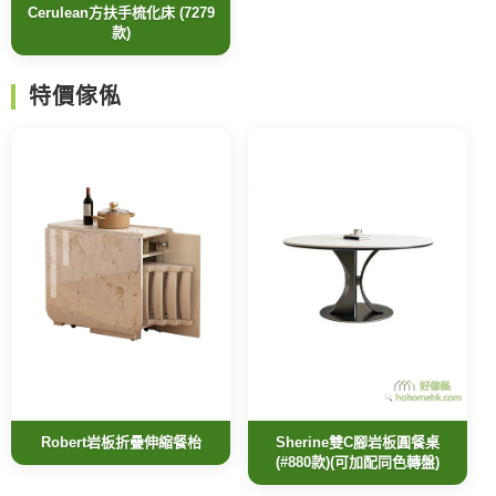
Cerulean方扶手梳化床 (7279
款)
特價傢俬
Robert岩板折疊伸縮餐枱
Sherine雙C腳岩板圓餐桌
(#880款)(可加配同色轉盤)