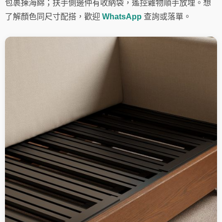
包裹揀海綿；扶手側邊仲有收納袋，遙控雜物順手放埋。想
了解顏色同尺寸配搭，歡迎
WhatsApp
查詢或落單。