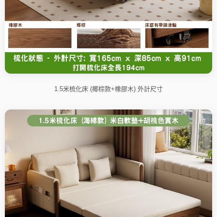
1.5米梳化床 (椰棕款+橡膠木) 外計尺寸