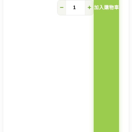
Kitty
−
+
加入購物車
實
木
伸
縮
梳
化
床
數
量