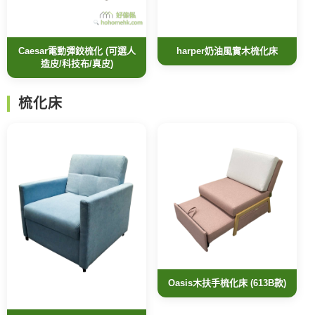
Caesar電動彈鉸梳化 (可選人
harper奶油風實木梳化床
造皮/科技布/真皮)
梳化床
Oasis木扶手梳化床 (613B款)