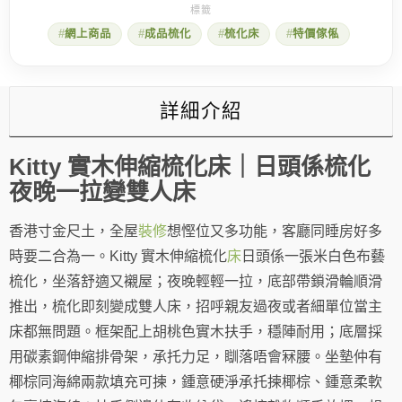
網上商品
成品梳化
梳化床
特價傢俬
詳細介紹
Kitty 實木伸縮梳化床｜日頭係梳化
夜晚一拉變雙人床
香港寸金尺土，全屋
裝修
想慳位又多功能，客廳同睡房好多
時要二合為一。Kitty 實木伸縮梳化
床
日頭係一張米白色布藝
梳化，坐落舒適又襯屋；夜晚輕輕一拉，底部帶鎖滑輪順滑
推出，梳化即刻變成雙人床，招呼親友過夜或者細單位當主
床都無問題。框架配上胡桃色實木扶手，穩陣耐用；底層採
用碳素鋼伸縮排骨架，承托力足，瞓落唔會冧腰。坐墊仲有
椰棕同海綿兩款填充可揀，鍾意硬淨承托揀椰棕、鍾意柔軟