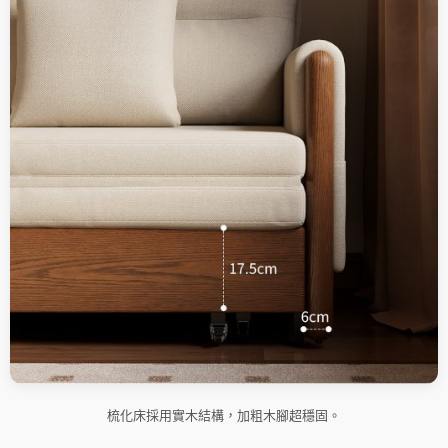
梳化床採用實木結構，加粗木腳超穩固。