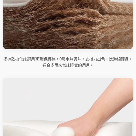
椰棕款梳化床選用3E環保椰棕，0膠水無異味，支撐力出色，比海綿硬身，
適合多用來當床睡覺的用戶。