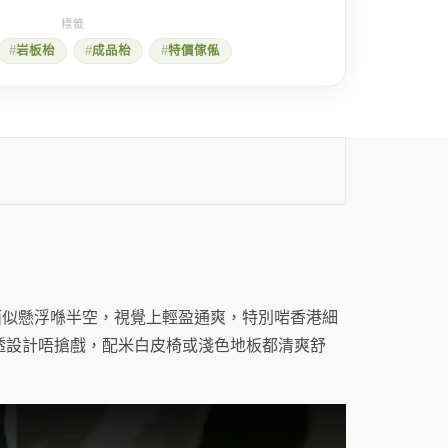
岩板枱
成品枱
特價傢俬
面似懸浮喺半空，視覺上輕盈通爽，特別啱香港細
透設計唔搶戲，配米白皮椅或淺色地板都清爽舒