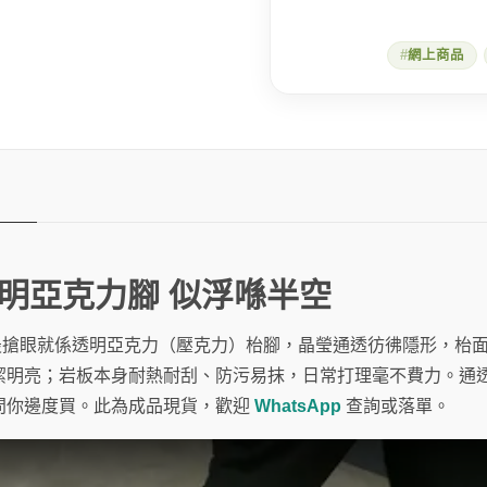
網上商品
 透明亞克力腳 似浮喺半空
最搶眼就係透明亞克力（壓克力）枱腳，晶瑩通透彷彿隱形，枱
潔明亮；岩板本身耐熱耐刮、防污易抹，日常打理毫不費力。通
問你邊度買。此為成品現貨，歡迎
WhatsApp
查詢或落單。