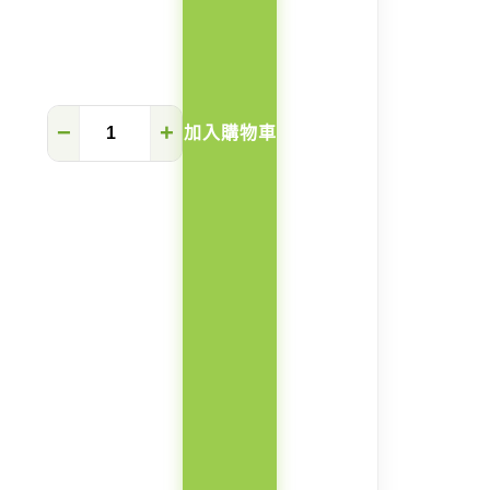
Flying
−
+
加入購物車
岩
板
餐
桌
(亞
克
力
懸
浮
餐
桌
#833
款)
數
量