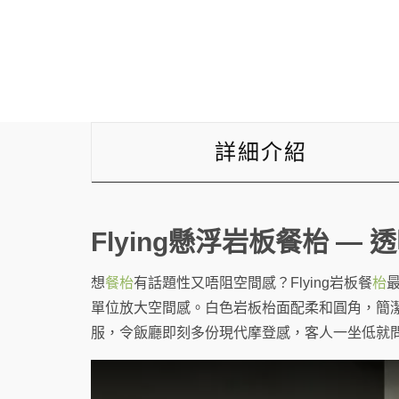
詳細介紹
Flying懸浮岩板餐枱 —
想
餐枱
有話題性又唔阻空間感？Flying岩板餐
枱
單位放大空間感。白色岩板枱面配柔和圓角，簡
服，令飯廳即刻多份現代摩登感，客人一坐低就