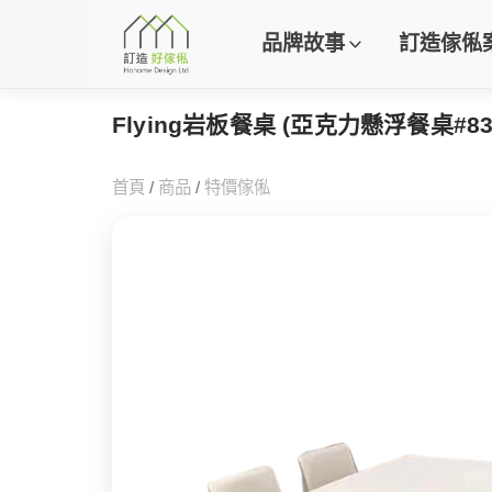
品牌故事
訂造傢俬
Flying岩板餐桌 (亞克力懸浮餐桌#83
首頁
/
商品
/
特價傢俬