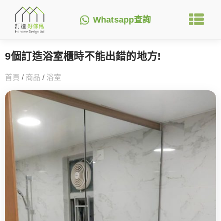
Whatsapp查詢
9個訂造浴室櫃時不能出錯的地方!
首頁
/
商品
/
浴室