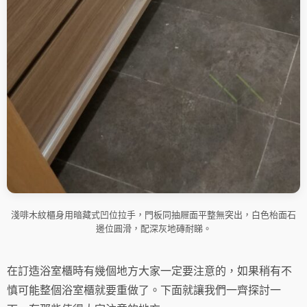
淺啡木紋櫃身用暗藏式凹位拉手，門板同抽屜面平整無突出，白色枱面石
邊位圓滑，配深灰地磚耐睇。
在訂造浴室櫃時有幾個地方大家一定要注意的，如果稍有不
慎可能整個浴室櫃就要重做了。下面就讓我們一齊探討一