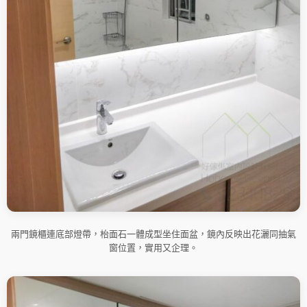
兩門鏡櫃連底部燈帶，枱面石一體成型坐住面盆，鏡內反映出花灑同抽氣
窗位置，實用又企理。