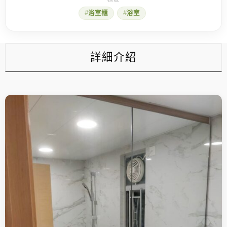
時
浴室櫃
浴室
不
能
出
錯
的
詳細介紹
地
方!
數
量