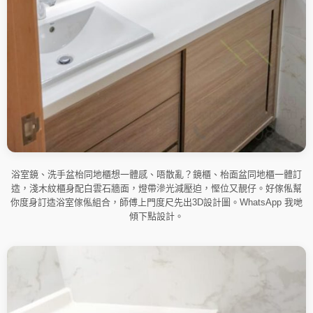
浴室鏡、洗手盆枱同地櫃想一體感、唔散亂？鏡櫃、枱面盆同地櫃一體訂
造，淺木紋櫃身配白雲石牆面，燈帶滲光減壓迫，慳位又靚仔。好傢俬幫
你度身訂造浴室傢俬組合，師傅上門度尺先出3D設計圖。WhatsApp 我哋
傾下點設計。