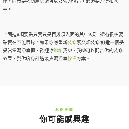
便。同時要考慮廁紙架可以安裝的位置，必須要方便和就
手。
上面這9項要點只實只是百幾項入面的其中9項，還有很多要
點實在不能盡錄。如果你喺重新
裝修
緊又想裝修/訂造一個妥
妥當當嘅浴室櫃，歡迎你
聯絡
我哋，我哋可以配合你的裝修
效果，幫你度身訂造最夾嘅浴室
傢俬
方案。
你可能感興趣