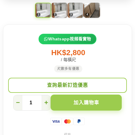
Whatsapp視頻看實物
HK$2,800
/ 每橫尺
尺數多有優惠
查詢最新訂造優惠
9
−
+
加入購物車
個
訂
造
浴
室
櫃