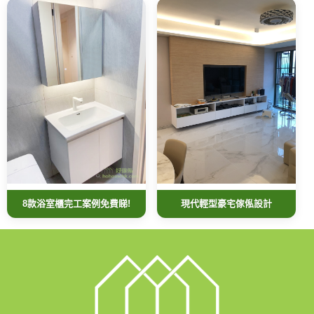
現代輕型豪宅傢俬設計
8款浴室櫃完工案例免費睇!