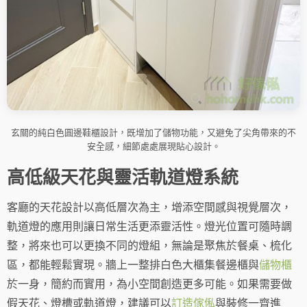
玄關的純白色圓邊鞋櫃設計，既增加了儲物功能，又避免了尖角帶來的不
安全感，細節處處展現貼心設計。
高低級天花與靈活軌道燈系統
客廳的天花設計以高低層次為主，增添空間感與視覺層次，
軌道燈的應用則讓日常生活更添靈活性。燈光位置可隨時調
整，將來也可以更換不同的燈組，無論是聚焦於餐桌、梳化
區，都能輕鬆實現。牆上一整排白色大櫃集餐邊櫃與
儲物櫃
於一身，簡約而實用，為小空間創造更多可能。如果需要做
假天花、燈槽或軌道燈，建議可以
訂造傢俬
與裝修一齊進