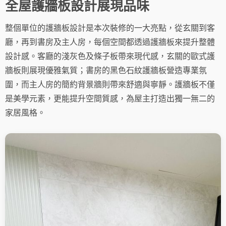
全屋護牆板設計展現品味
整個單位的護牆板設計是本次裝修的一大亮點，從玄關到客
廳，再到書房及主人房，每個空間都透過護牆板來提升整體
設計感。客廳的淺灰色及條子板帶來現代感，玄關的歐式護
牆板則展現優雅氣質；書房的黑色石紋護牆板營造專業氛
圍，而主人房的簡約背景牆則帶來舒適與寧靜。護牆板不僅
是美學元素，更能提升空間質感，為屋主打造出獨一無二的
家居風格。