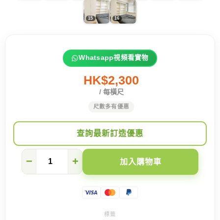
Whatsapp視頻看實物
HK$2,300
/ 每橫尺
尺數多有優惠
查詢最新訂造優惠
傢
−
+
加入購物車
俬
+裝
修
|
打
造
全