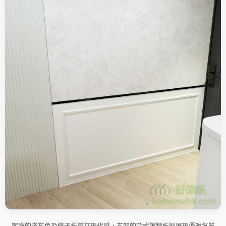
客廳的淺灰色及條子板帶來現代感，玄關的歐式護牆板則展現優雅氣質