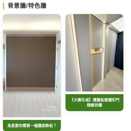
背景牆/特色牆
【大圍名城】護牆板連隱形門
精緻到爆
為甚麼你需要一幅牆面飾板？