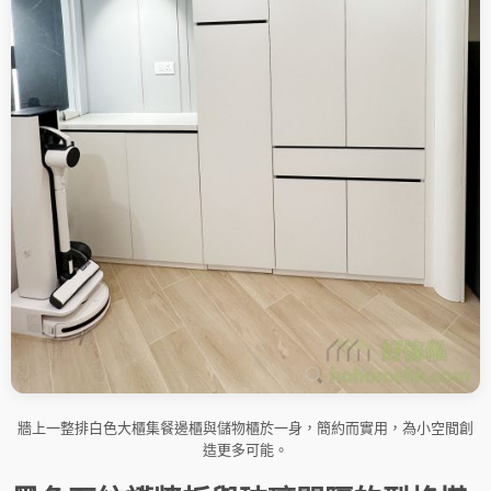
牆上一整排白色大櫃集餐邊櫃與儲物櫃於一身，簡約而實用，為小空間創
造更多可能。