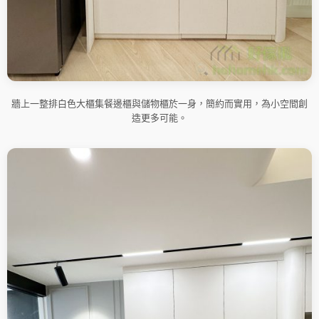
牆上一整排白色大櫃集餐邊櫃與儲物櫃於一身，簡約而實用，為小空間創
造更多可能。