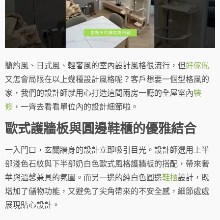
簡約風、日式風、輕奢風的室內設計風格很流行，但
好傢俬
又怎會局限在以上幾種設計風格呢？客戶想要一個型格風的
家，我們的設計師就用心打造這間兩房一廳的全屋室內
裝
修
，一齊去看看單位內的設計細節啦。
歐式護牆板與圓邊鞋櫃的優雅結合
一入門口，玄關牆身的設計立即吸引目光。設計師選用上半
部淺色石紋與下半部奶白色歐式風格護牆板的搭配，帶來奢
華與溫馨兼具的氛圍。而另一邊的純白色圓邊
鞋櫃
設計，既
增加了儲物功能，又避免了尖角帶來的不安全感，細節處處
展現貼心設計。