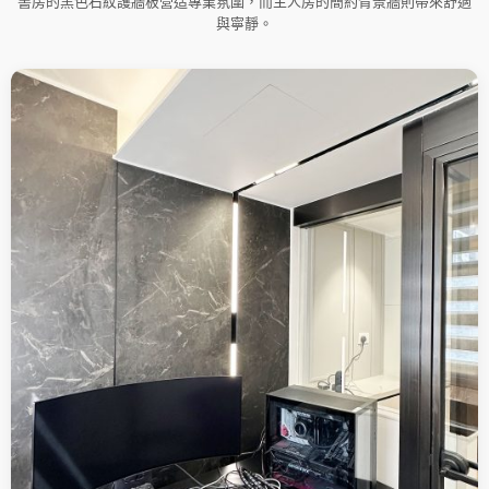
書房的黑色石紋護牆板營造專業氛圍，而主人房的簡約背景牆則帶來舒適
與寧靜。