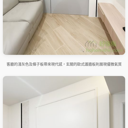
客廳的淺灰色及條子板帶來現代感，玄關的歐式護牆板則展現優雅氣質