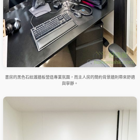
書房的黑色石紋護牆板營造專業氛圍，而主人房的簡約背景牆則帶來舒適
與寧靜。