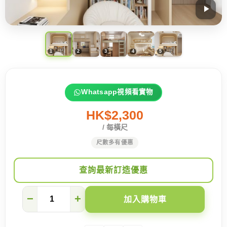
Whatsapp視頻看實物
HK$2,300
/ 每橫尺
尺數多有優惠
查詢最新訂造優惠
【睡
−
+
加入購物車
房
設
計】