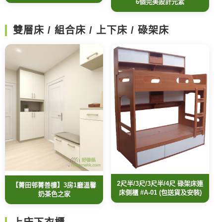
6個完美設計元素
雙層床 / 組合床 / 上下床 / 碌架床
2尺半/3尺/3尺半/4尺 碌架床連
【菁田邨菁善樓】3房1廳溫馨
床側櫃 #A-01 (包送貨及安裝)
奶茶色之家