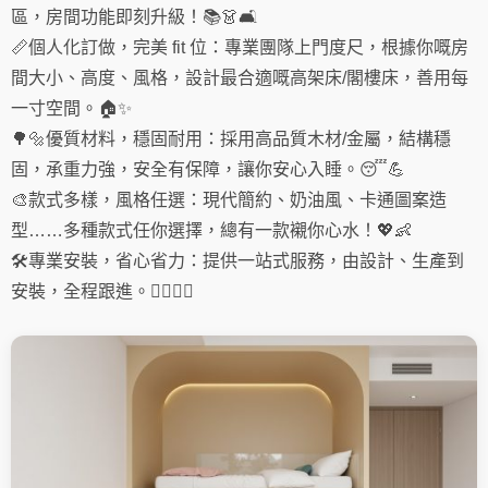
區，房間功能即刻升級！📚👗🛋️
📏個人化訂做，完美 fit 位：專業團隊上門度尺，根據你嘅房
間大小、高度、風格，設計最合適嘅高架床/閣樓床，善用每
一寸空間。🏠✨
🌳🔩優質材料，穩固耐用：採用高品質木材/金屬，結構穩
固，承重力強，安全有保障，讓你安心入睡。😴💪
🎨款式多樣，風格任選：現代簡約、奶油風、卡通圖案造
型……多種款式任你選擇，總有一款襯你心水！💖👶
🛠️專業安裝，省心省力：提供一站式服務，由設計、生產到
安裝，全程跟進。👷‍♂️👷‍♀️