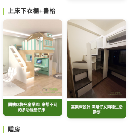
上床下衣櫃+書枱
閣樓床變兒童樂園! 意想不到
高架床設計 滿足仔女兩種生活
的多功能屋仔床~
需要
睡房