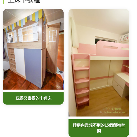
上床下衣櫃
玩得又畫得的卡通床
睡房內意想不到的15個儲物空
間