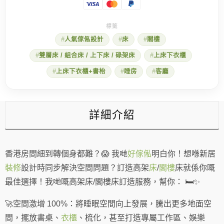
大
人
細
路
人氣傢俬設計
床
閣樓
都
需
雙層床 / 組合床 / 上下床 / 碌架床
上床下衣櫃
要
的
上床下衣櫃+書枱
睡房
客廳
高
架
床/
閣
詳細介紹
樓
床
數
量
香港房間細到轉個身都難？😱 我哋
好傢俬
明白你！想喺新居
裝修
設計時同步解決空間問題？訂造高架
床
/
閣樓
床就係你嘅
最佳選擇！我哋嘅高架床/閣樓床訂造服務，幫你： 🛏️✨
🚀空間激增 100%：將睡眠空間向上發展，騰出更多地面空
間，擺放書桌、
衣櫃
、梳化，甚至打造專屬工作區、娛樂