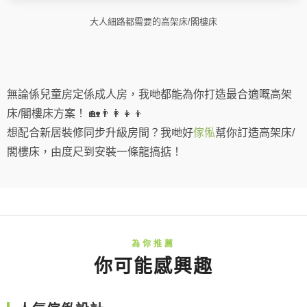
大人細路都需要的高架床/閣樓床
無論係兒童房定係成人房，我哋都能為你打造最合適嘅高架
床/閣樓床方案！ 🏡👨‍👩‍👧‍👦
想配合新居裝修同步升級房間？我哋好
傢俬
幫你訂造高架床/
閣樓床，由度尺到安裝一條龍搞掂！
你可能感興趣