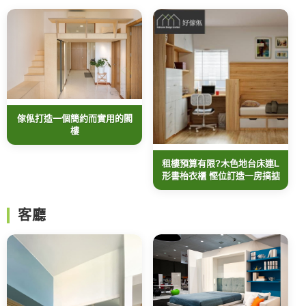
傢俬打造一個簡約而實用的閣
樓
租樓預算有限?木色地台床連L
形書枱衣櫃 慳位訂造一房搞掂
客廳