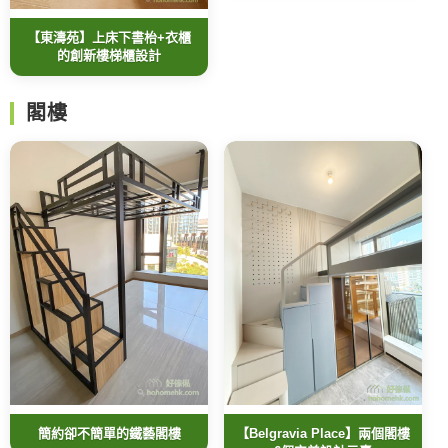
【東濤苑】上床下書枱+衣櫃
的創新樓梯櫃設計
閣樓
簡約卻不簡單的鐵藝閣樓
【Belgravia Place】兩個閣樓