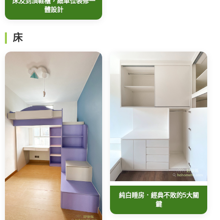
床及到頂鞋櫃，細單位裝修一
體設計
床
純白睡房．經典不敗的5大關
鍵