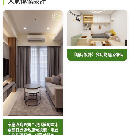
人氣傢俬設計
【睡房設計】多功能睡房傢俬
窄廳收納唔夠？現代簡約灰木
全屋訂造傢俬連電視櫃、地台