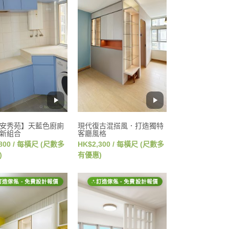
安秀苑】天藍色廚廁
現代復古混搭風．打造獨特
新組合
客廳風格
,800 / 每橫尺 (尺數多
HK$2,300 / 每橫尺 (尺數多
)
有優惠)
訂造傢俬 - 免費設計報價
訂造傢俬 - 免費設計報價