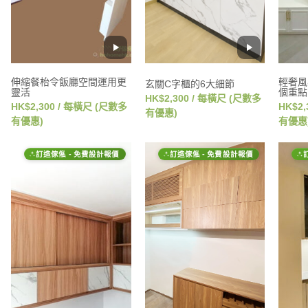
伸縮餐枱令飯廳空間運用更
輕奢風
玄關C字櫃的6大細節
靈活
個重點
HK$2,300 / 每橫尺 (尺數多
HK$2,300 / 每橫尺 (尺數多
HK$2
有優惠)
有優惠)
有優惠
訂造傢俬 - 免費設計報價
訂造傢俬 - 免費設計報價