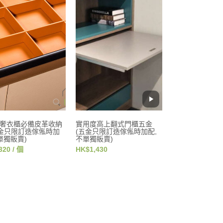
奢衣櫃必備皮革收納
實用度高上翻式門櫃五金
五金只限訂造傢俬時加
(五金只限訂造傢俬時加配,
不單獨販賣)
不單獨販賣)
320 / 個
HK$1,430