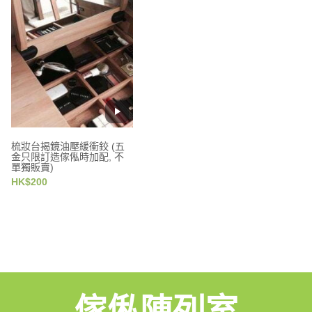
梳妝台揭鏡油壓緩衝鉸 (五
金只限訂造傢俬時加配, 不
單獨販賣)
HK$200
傢俬陳列室