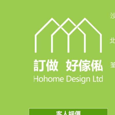
北
荃
客人評價