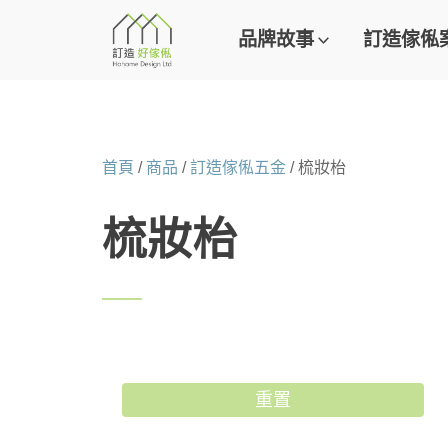
品牌故事
訂造傢俬
首頁
/
商品
/
訂造傢俬五金
/ 梳妝枱
梳妝枱
重置