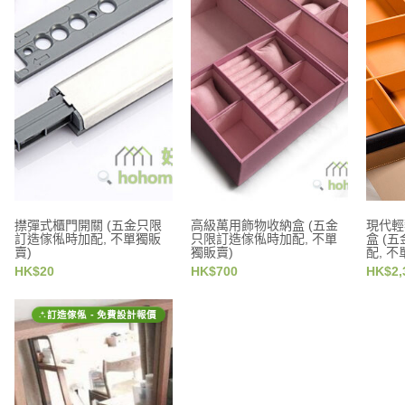
㩒彈式櫃門開關 (五金只限
高級萬用飾物收納盒 (五金
現代輕
訂造傢俬時加配, 不單獨販
只限訂造傢俬時加配, 不單
盒 (
賣)
獨販賣)
配, 
HK$20
HK$700
HK$2,
訂造傢俬 - 免費設計報價