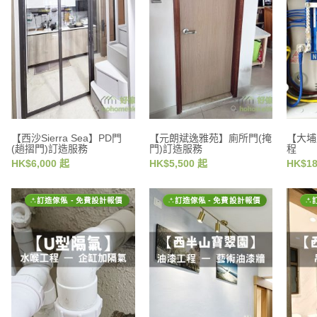
【西沙Sierra Sea】PD門
【元朗斌逸雅苑】廁所門(掩
【大埔
(趟摺門)訂造服務
門)訂造服務
程
HK$6,000 起
HK$5,500 起
HK$18
訂造傢俬 - 免費設計報價
訂造傢俬 - 免費設計報價