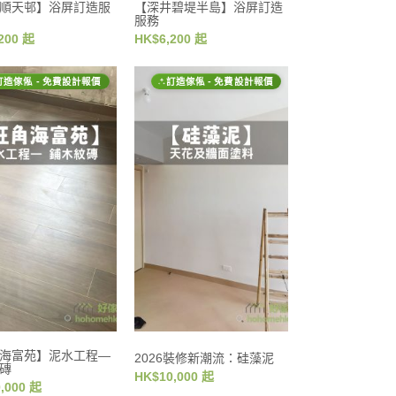
順天邨】浴屏訂造服
【深井碧堤半島】浴屏訂造
服務
200 起
HK$6,200 起
訂造傢俬 - 免費設計報價
訂造傢俬 - 免費設計報價
海富苑】泥水工程—
2026裝修新潮流：硅藻泥
磚
HK$10,000 起
,000 起