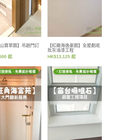
山寶翠園】吊趟門訂
【紅磡海逸豪園】全屋剷底
批灰油漆工程
500 起
HK$13,125 起
訂造傢俬 - 免費設計報價
訂造傢俬 - 免費設計報價