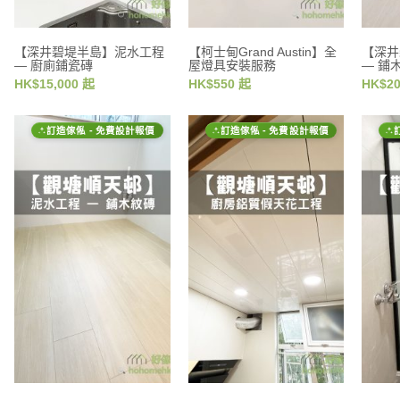
【深井碧堤半島】泥水工程
【柯士甸Grand Austin】全
【深井
— 廚廁鋪瓷磚
屋燈具安裝服務
— 鋪
HK$15,000 起
HK$550 起
HK$20
訂造傢俬 - 免費設計報價
訂造傢俬 - 免費設計報價