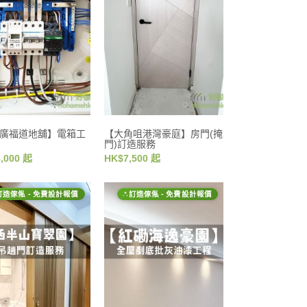
廣福道地舖】電箱工
【大角咀港灣豪庭】房門(掩
門)訂造服務
,000 起
HK$7,500 起
訂造傢俬 - 免費設計報價
訂造傢俬 - 免費設計報價