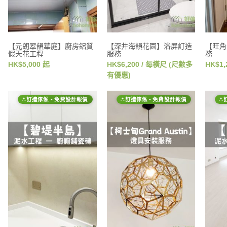
【元朗翠韻華庭】廚房鋁質
【深井海韻花園】浴屏訂造
【旺角
假天花工程
服務
務
HK$5,000 起
HK$6,200 / 每橫尺 (尺數多
HK$1,
有優惠)
訂造傢俬 - 免費設計報價
訂造傢俬 - 免費設計報價