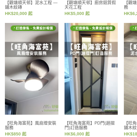
【觀塘順天邨】泥水工程 —
【觀塘順天邨】廚房鋁質假
【觀塘
鋪木紋磚
天花工程
務
HK$20,000 起
HK$5,000 起
HK$6,
訂造傢俬 - 免費設計報價
訂造傢俬 - 免費設計報價
【旺角海富苑】風扇燈安裝
【旺角海富苑】PD門(趟摺
【旺角
服務
門)訂造服務
鋪木紋
HK$850 起
HK$6,000 起
HK$10