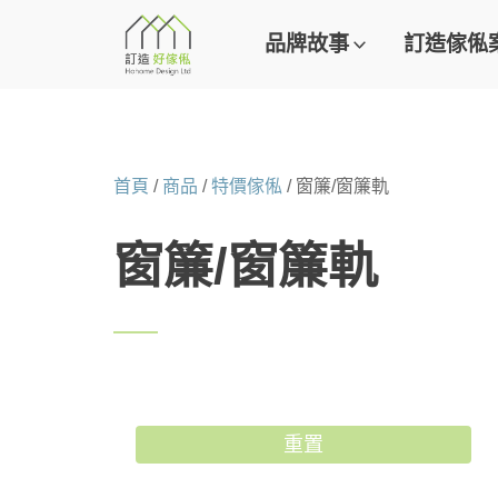
品牌故事
訂造傢俬
首頁
/
商品
/
特價傢俬
/ 窗簾/窗簾軌
窗簾/窗簾軌
重置