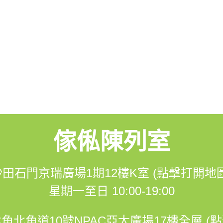
傢俬陳列室
沙田石門京瑞廣場1期12樓K室 (點擊打開地圖
星期一至日 10:00-19:00
角北角道10號NPAC亞太廣場17樓全層 (