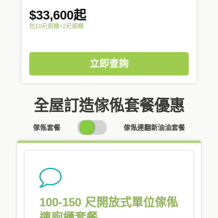
$33,600起
包10尺廚櫃+2尺廁櫃
立即查詢
全屋訂造傢俬套餐優惠
SWITCH
傢俬套餐
傢俬連翻新油油套餐
PRICING
100-150 尺開放式單位傢俬
連廁櫃套餐