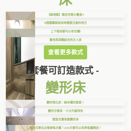
【維港匯】睡房空間大變身!!
9個選購碌架床時需要注意的地方
上下格床都可以有衣櫃!
實用與美觀結合的主人房
查看更多款式
套餐可訂造款式 -
變形床
變形梳化床：納米樓的救星！
變形沙發床．六大升級特色
開放式書架連變形床
開放式單位必看傢俬示範！200尺都可以有齊客廳睡房！