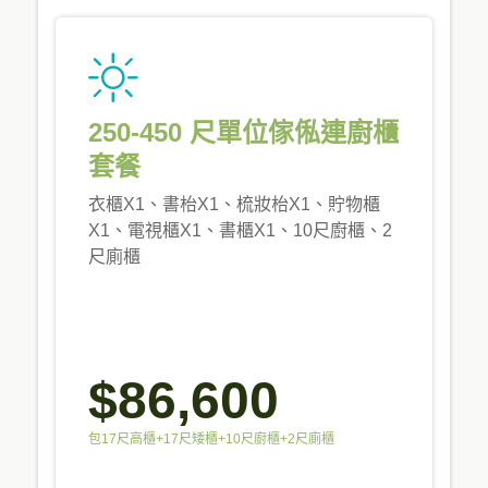
250-450 尺單位傢俬連廚櫃
套餐
衣櫃X1、書枱X1、梳妝枱X1、貯物櫃
X1、電視櫃X1、書櫃X1、10尺廚櫃、2
尺廁櫃
$86,600
包17尺高櫃+17尺矮櫃+10尺廚櫃+2尺廁櫃