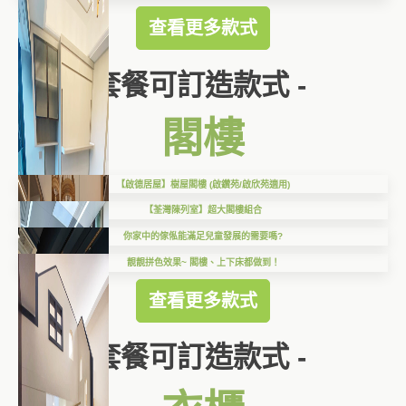
查看更多款式
套餐可訂造款式 -
閣樓
【啟德居屋】樹屋閣樓 (啟鑽苑/啟欣苑適用)
【荃灣陳列室】超大閣樓組合
你家中的傢俬能滿足兒童發展的需要嗎?
靚靚拼色效果~ 閣樓、上下床都做到！
查看更多款式
套餐可訂造款式 -