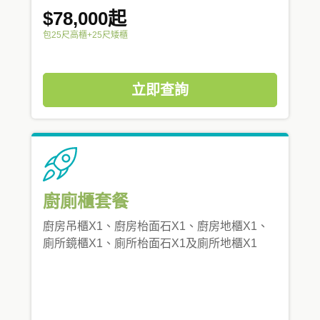
$78,000起
包25尺高櫃+25尺矮櫃
立即查詢
廚廁櫃套餐
廚房吊櫃X1、廚房枱面石X1、廚房地櫃X1、
廁所鏡櫃X1、廁所枱面石X1及廁所地櫃X1