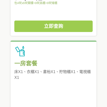
包4呎x6呎閣樓+8呎高櫃+8呎矮櫃
立即查詢
一房套餐
床X1、衣櫃X1、書枱X1、貯物櫃X1、電視櫃
X1