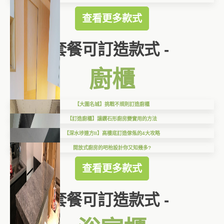
查看更多款式
套餐可訂造款式 -
廚櫃
【大圍名城】挑戰不規則訂造廚櫃
【訂造廚櫃】讓鑽石形廚房變實用的方法
【深水埗連方II】高樓底訂造傢俬的4大攻略
開放式廚房的吧枱設計你又知幾多?
查看更多款式
套餐可訂造款式 -