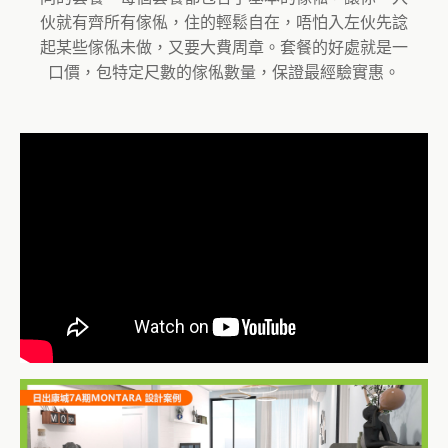
伙就有齊所有傢俬，住的輕鬆自在，唔怕入左伙先諗
起某些傢俬未做，又要大費周章。套餐的好處就是一
口價，包特定尺數的傢俬數量，保證最經驗實惠。