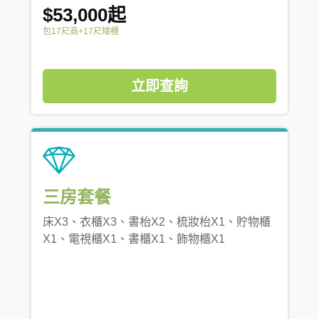
$53,000起
包17尺高+17尺矮櫃
立即查詢
三房套餐
床X3、衣櫃X3、書枱X2、梳妝枱X1、貯物櫃
X1、電視櫃X1、書櫃X1、飾物櫃X1