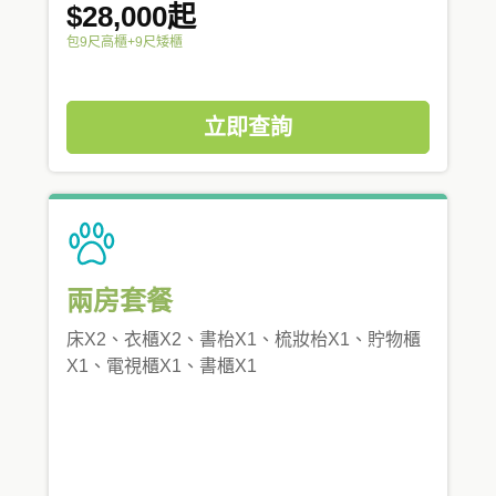
$28,000起
包9尺高櫃+9尺矮櫃
立即查詢
兩房套餐
床X2、衣櫃X2、書枱X1、梳妝枱X1、貯物櫃
X1、電視櫃X1、書櫃X1