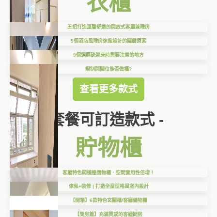
衣櫃
五招打造溫馨舒適的開放式客廳兼睡房
5個酒店風睡房傢俬設計的關鍵原素
9個選購碌架床時需要注意的地方
燈制開關位能否做櫃?
查看更多款式
套餐可訂造款式 -
貯物櫃
客廳特色閣樓連儲物櫃．空間實用性倍增！
傢俬+裝修 | 打造全屋型格風室內設計
【開箱】6款特色玄關櫃/客廳儲物櫃
【間房篇】充滿質感的客廳間房