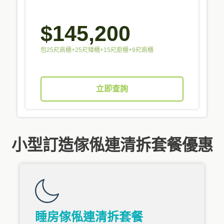
$145,200
包25尺高櫃+25尺矮櫃+15尺廚櫃+9尺廁櫃
立即查詢
小型訂造傢俬連清拆套餐優惠
睡房傢俬連清拆套餐