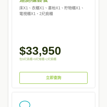
床X1、衣櫃X1、書枱X1、貯物櫃X1、
電視櫃X1、2尺廁櫃
$33,950
包9尺高櫃+9尺矮櫃+2尺廁櫃
立即查詢