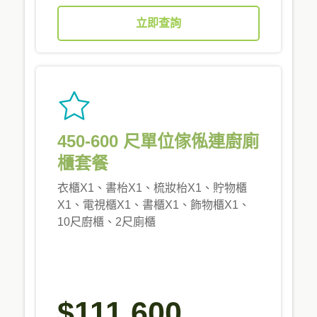
立即查詢
450-600 尺單位傢俬連廚廁
櫃套餐
衣櫃X1、書枱X1、梳妝枱X1、貯物櫃
X1、電視櫃X1、書櫃X1、飾物櫃X1、
10尺廚櫃、2尺廁櫃
$111,600