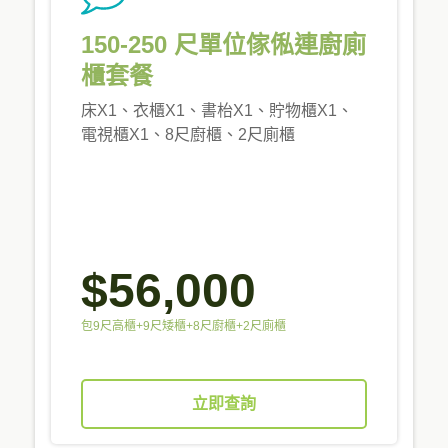
150-250 尺單位傢俬連廚廁
櫃套餐
床X1、衣櫃X1、書枱X1、貯物櫃X1、
電視櫃X1、8尺廚櫃、2尺廁櫃
$56,000
包9尺高櫃+9尺矮櫃+8尺廚櫃+2尺廁櫃
立即查詢