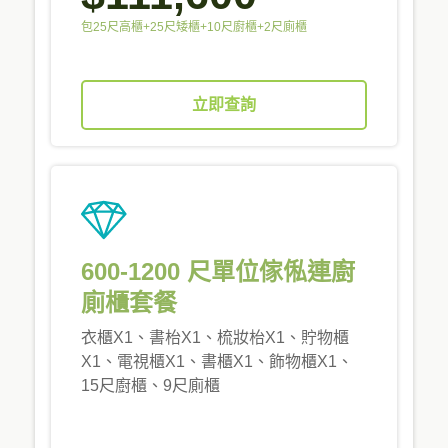
包25尺高櫃+25尺矮櫃+10尺廚櫃+2尺廁櫃
立即查詢
600-1200 尺單位傢俬連廚
廁櫃套餐
衣櫃X1、書枱X1、梳妝枱X1、貯物櫃
X1、電視櫃X1、書櫃X1、飾物櫃X1、
15尺廚櫃、9尺廁櫃