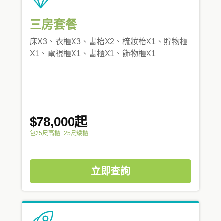
三房套餐
床X3、衣櫃X3、書枱X2、梳妝枱X1、貯物櫃
X1、電視櫃X1、書櫃X1、飾物櫃X1
$78,000起
包25尺高櫃+25尺矮櫃
立即查詢