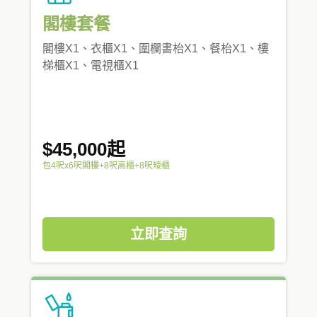
閣樓套餐
閣樓X1、衣櫃X1、圍欄書枱X1、餐枱X1、樓
梯櫃X1、電視櫃X1
$45,000起
包4呎x6呎閣樓+8呎高櫃+8呎矮櫃
立即查詢