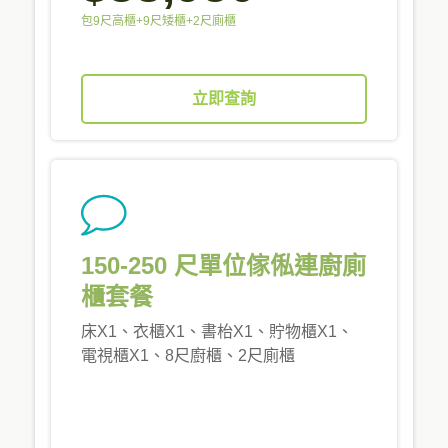
包9尺高櫃+9尺矮櫃+2尺廁櫃
立即查詢
150-250 尺單位傢俬連廚廁
櫃套餐
床X1、衣櫃X1、書枱X1、貯物櫃X1、
電視櫃X1、8尺廚櫃、2尺廁櫃