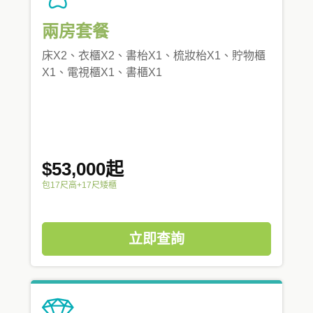
兩房套餐
床X2、衣櫃X2、書枱X1、梳妝枱X1、貯物櫃
X1、電視櫃X1、書櫃X1
$53,000起
包17尺高+17尺矮櫃
立即查詢