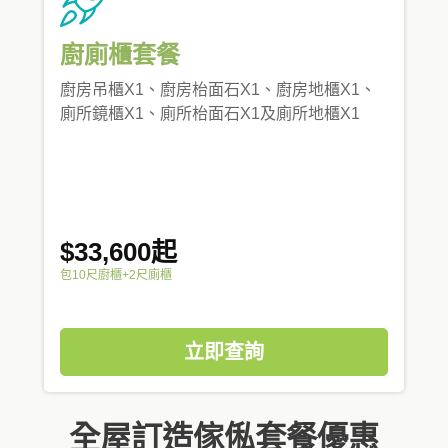
廚廁櫃套餐
廚房吊櫃X1、廚房枱面石X1、廚房地櫃X1、
廁所鏡櫃X1、廁所枱面石X1及廁所地櫃X1
$33,600起
包10尺廚櫃+2尺廁櫃
立即查詢
全屋訂造傢俬套餐優惠