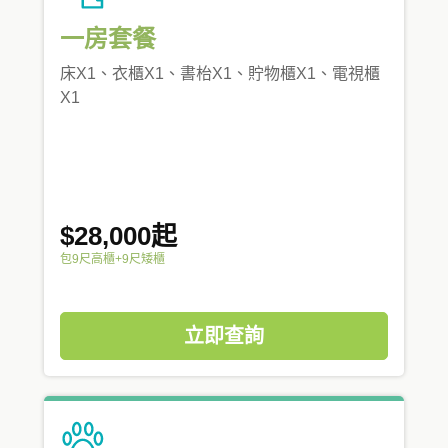
一房套餐
床X1、衣櫃X1、書枱X1、貯物櫃X1、電視櫃
X1
$28,000起
包9尺高櫃+9尺矮櫃
立即查詢