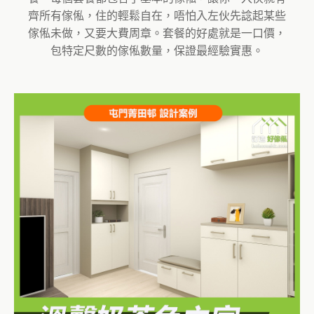
齊所有傢俬，住的輕鬆自在，唔怕入左伙先諗起某些
傢俬未做，又要大費周章。套餐的好處就是一口價，
包特定尺數的傢俬數量，保證最經驗實惠。