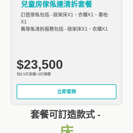
兒童房傢俬連清拆套餐
訂造傢俬包括 - 碌架床X1、衣櫃X1、書枱
X1
舊傢俬清拆服務包括 - 碌架床X1、衣櫃X1
$23,500
包8.5尺高櫃+3尺矮櫃
立即查詢
套餐可訂造款式 -
床