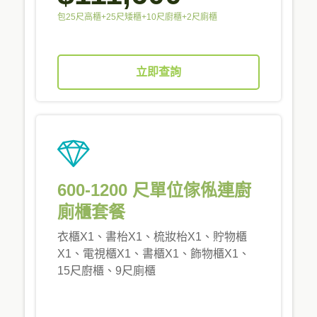
包25尺高櫃+25尺矮櫃+10尺廚櫃+2尺廁櫃
立即查詢
600-1200 尺單位傢俬連廚
廁櫃套餐
衣櫃X1、書枱X1、梳妝枱X1、貯物櫃
X1、電視櫃X1、書櫃X1、飾物櫃X1、
15尺廚櫃、9尺廁櫃