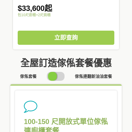
$33,600起
包10尺廚櫃+2尺廁櫃
立即查詢
全屋訂造傢俬套餐優惠
SWITCH
傢俬套餐
傢俬連翻新油油套餐
PRICING
100-150 尺開放式單位傢俬
連廁櫃套餐