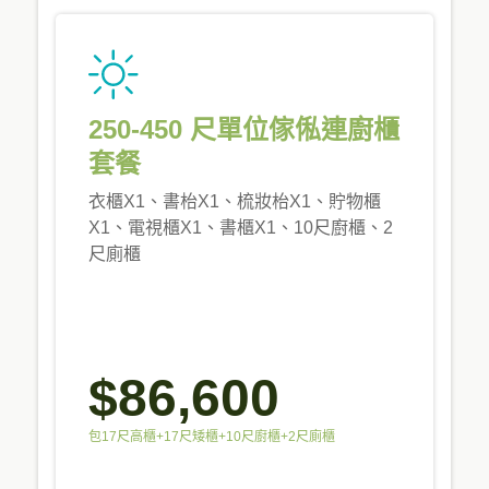
250-450 尺單位傢俬連廚櫃
套餐
衣櫃X1、書枱X1、梳妝枱X1、貯物櫃
X1、電視櫃X1、書櫃X1、10尺廚櫃、2
尺廁櫃
$86,600
包17尺高櫃+17尺矮櫃+10尺廚櫃+2尺廁櫃