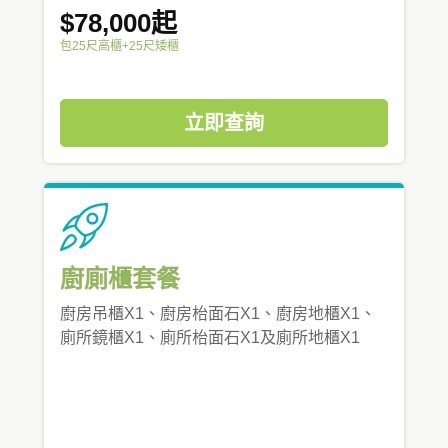
$78,000起
包25尺高櫃+25尺矮櫃
立即查詢
廚廁櫃套餐
廚房吊櫃X1、廚房枱面石X1、廚房地櫃X1、
廁所鏡櫃X1、廁所枱面石X1及廁所地櫃X1