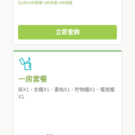
包4呎x6呎閣樓+8呎高櫃+8呎矮櫃
立即查詢
一房套餐
床X1、衣櫃X1、書枱X1、貯物櫃X1、電視櫃
X1