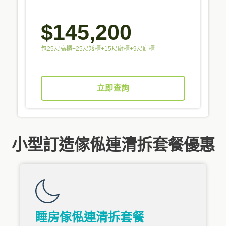
$145,200
包25尺高櫃+25尺矮櫃+15尺廚櫃+9尺廁櫃
立即查詢
小型訂造傢俬連清拆套餐優惠
睡房傢俬連清拆套餐