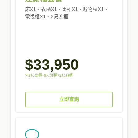
床X1、衣櫃X1、書枱X1、貯物櫃X1、
電視櫃X1、2尺廁櫃
$33,950
包9尺高櫃+9尺矮櫃+2尺廁櫃
立即查詢