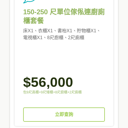
150-250 尺單位傢俬連廚廁
櫃套餐
床X1、衣櫃X1、書枱X1、貯物櫃X1、
電視櫃X1、8尺廚櫃、2尺廁櫃
$56,000
包9尺高櫃+9尺矮櫃+8尺廚櫃+2尺廁櫃
立即查詢