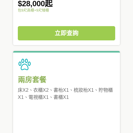
$28,000起
包9尺高櫃+9尺矮櫃
立即查詢
兩房套餐
床X2、衣櫃X2、書枱X1、梳妝枱X1、貯物櫃
X1、電視櫃X1、書櫃X1