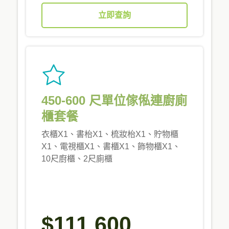
立即查詢
450-600 尺單位傢俬連廚廁
櫃套餐
衣櫃X1、書枱X1、梳妝枱X1、貯物櫃
X1、電視櫃X1、書櫃X1、飾物櫃X1、
10尺廚櫃、2尺廁櫃
$111,600