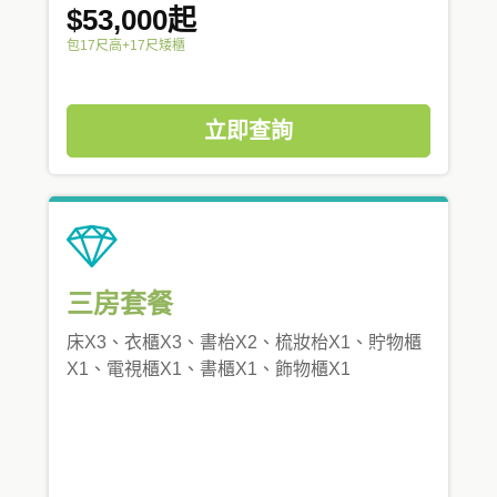
$53,000起
包17尺高+17尺矮櫃
立即查詢
三房套餐
床X3、衣櫃X3、書枱X2、梳妝枱X1、貯物櫃
X1、電視櫃X1、書櫃X1、飾物櫃X1