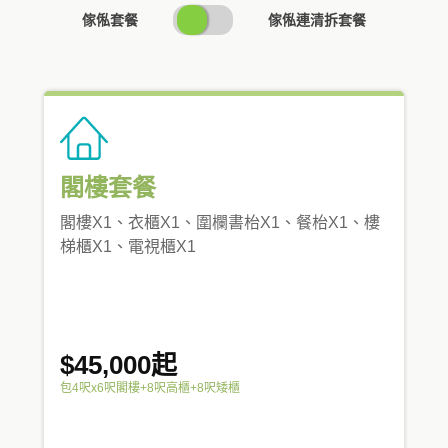
SWITCH
傢俬套餐
傢俬連清拆套餐
PRICING
閣樓套餐
閣樓X1、衣櫃X1、圍欄書枱X1、餐枱X1、樓
梯櫃X1、電視櫃X1
$45,000起
包4呎x6呎閣樓+8呎高櫃+8呎矮櫃