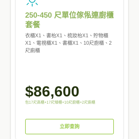
250-450 尺單位傢俬連廚櫃
套餐
衣櫃X1、書枱X1、梳妝枱X1、貯物櫃
X1、電視櫃X1、書櫃X1、10尺廚櫃、2
尺廁櫃
$86,600
包17尺高櫃+17尺矮櫃+10尺廚櫃+2尺廁櫃
立即查詢