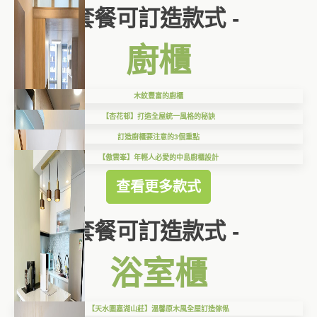
套餐可訂造款式 -
廚櫃
木紋豐富的廚櫃
【杏花邨】打造全屋統一風格的秘訣
訂造廚櫃要注意的3個重點
【傲雲峯】年輕人必愛的中島廚櫃設計
查看更多款式
套餐可訂造款式 -
浴室櫃
【天水圍嘉湖山莊】溫馨原木風全屋訂造傢俬