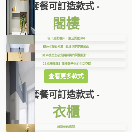
套餐可訂造款式 -
閣樓
無印風閣樓床．生活質感UP!
開放式單位克星: 閣樓搭配配隱形床
納米樓屋主必定要認識的閣樓設計！
【土瓜灣津匯】閣樓翻倍你的生活空間
查看更多款式
套餐可訂造款式 -
衣櫃
綠箭俠的房間