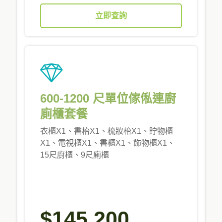
立即查詢
600-1200 尺單位傢俬連廚
廁櫃套餐
衣櫃X1、書枱X1、梳妝枱X1、貯物櫃
X1、電視櫃X1、書櫃X1、飾物櫃X1、
15尺廚櫃、9尺廁櫃
$145,200