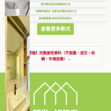
現代簡約風浴室櫃案例分享
【錦駿苑實拍】居屋浴室櫃的收納大法
做個靚鏡櫃 廁所氣質即時提升!
查看更多款式
查看【雲端】完整屋苑資料（平面圖・成交・校
網・市場放盤）→