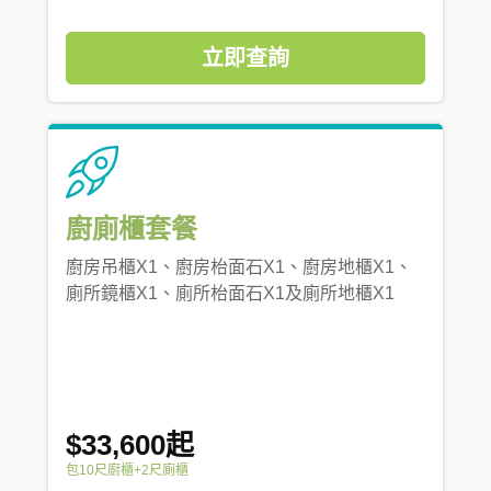
立即查詢
廚廁櫃套餐
廚房吊櫃X1、廚房枱面石X1、廚房地櫃X1、
廁所鏡櫃X1、廁所枱面石X1及廁所地櫃X1
$33,600起
包10尺廚櫃+2尺廁櫃