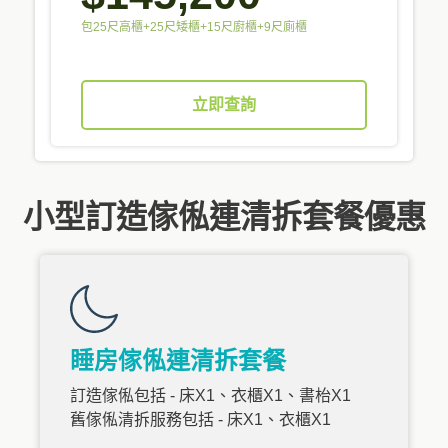
包25尺高櫃+25尺矮櫃+15尺廚櫃+9尺廁櫃
立即查詢
小型訂造傢俬連清拆套餐優惠
睡房傢俬連清拆套餐
訂造傢俬包括 - 床X1、衣櫃X1、書枱X1
舊傢俬清拆服務包括 - 床X1、衣櫃X1