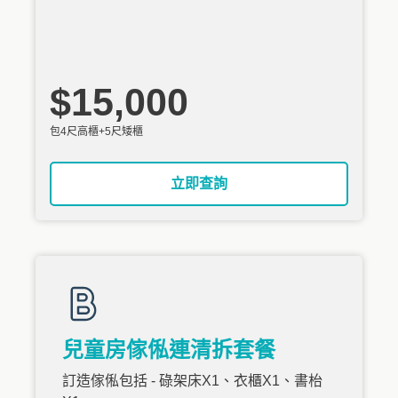
$15,000
包4尺高櫃+5尺矮櫃
立即查詢
兒童房傢俬連清拆套餐
訂造傢俬包括 - 碌架床X1、衣櫃X1、書枱