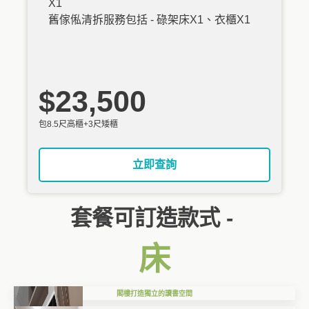
X1
舊傢俬清拆服務包括 - 碌架床X1、衣櫃X1
$23,500
包8.5尺高櫃+3尺矮櫃
立即查詢
套餐可訂造款式 -
床
閣樓打造獨立的讀書空間