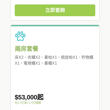
立即查詢
兩房套餐
床X2、衣櫃X2、書枱X1、梳妝枱X1、貯物櫃
X1、電視櫃X1、書櫃X1
$53,000起
包17尺高+17尺矮櫃