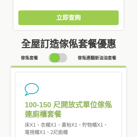
立即查詢
全屋訂造傢俬套餐優惠
SWITCH
傢俬套餐
傢俬連翻新油油套餐
PRICING
100-150 尺開放式單位傢俬
連廁櫃套餐
床X1、衣櫃X1、書枱X1、貯物櫃X1、
電視櫃X1、2尺廁櫃