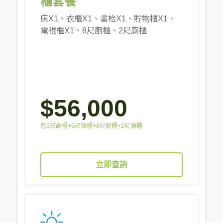
櫃套餐
床X1、衣櫃X1、書枱X1、貯物櫃X1、
電視櫃X1、8尺廚櫃、2尺廁櫃
$56,000
包9尺高櫃+9尺矮櫃+8尺廚櫃+2尺廁櫃
立即查詢