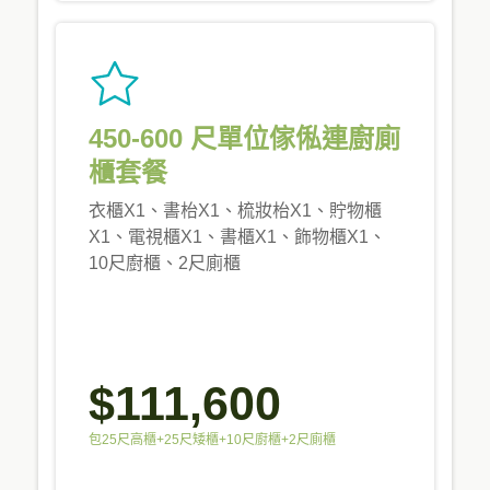
450-600 尺單位傢俬連廚廁
櫃套餐
衣櫃X1、書枱X1、梳妝枱X1、貯物櫃
X1、電視櫃X1、書櫃X1、飾物櫃X1、
10尺廚櫃、2尺廁櫃
$111,600
包25尺高櫃+25尺矮櫃+10尺廚櫃+2尺廁櫃