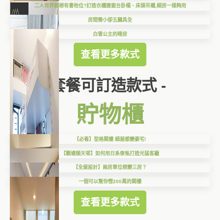
二人世界都想有書枱位?訂造衣櫃連窗台卧榻、床頭吊櫃,細房一樣夠用
房間需小卻五臓具全
白雪公主的睡房
查看更多款式
套餐可訂造款式 -
貯物櫃
【必看】型格閣樓 細屋都變豪宅!
【觀塘順天邨】如何用日系傢俬打造光猛客廳
【全屋設計】兩房單位想變三房？
一個可以幫你慳200萬的閣樓
查看更多款式