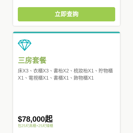
立即查詢
三房套餐
床X3、衣櫃X3、書枱X2、梳妝枱X1、貯物櫃
X1、電視櫃X1、書櫃X1、飾物櫃X1
$78,000起
包25尺高櫃+25尺矮櫃