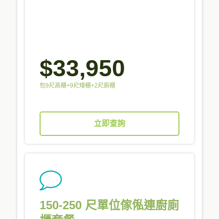
$33,950
包9尺高櫃+9尺矮櫃+2尺廁櫃
立即查詢
150-250 尺單位傢俬連廚廁