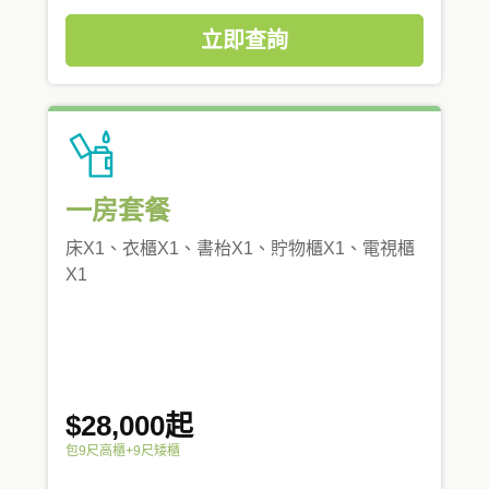
立即查詢
一房套餐
床X1、衣櫃X1、書枱X1、貯物櫃X1、電視櫃
X1
$28,000起
包9尺高櫃+9尺矮櫃