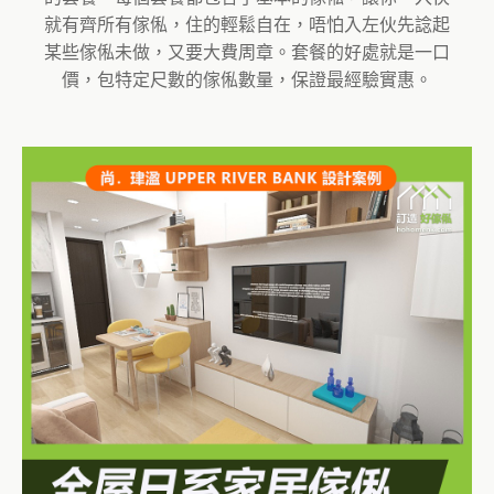
就有齊所有傢俬，住的輕鬆自在，唔怕入左伙先諗起
某些傢俬未做，又要大費周章。套餐的好處就是一口
價，包特定尺數的傢俬數量，保證最經驗實惠。