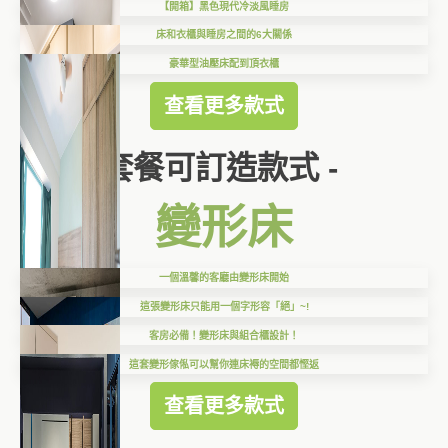
【開箱】黑色現代冷淡風睡房
床和衣櫃與睡房之間的6大關係
豪華型油壓床配到頂衣櫃
查看更多款式
套餐可訂造款式 -
變形床
一個溫馨的客廳由變形床開始
這張變形床只能用一個字形容「絕」~!
客房必備！變形床與組合櫃設計！
這套變形傢俬可以幫你連床褥的空間都慳返
查看更多款式