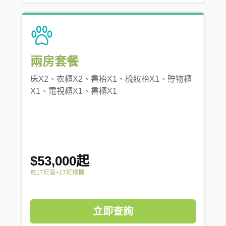
兩房套餐
床X2、衣櫃X2、書枱X1、梳妝枱X1、貯物櫃
X1、電視櫃X1、書櫃X1
$53,000起
包17尺高+17尺矮櫃
立即查詢