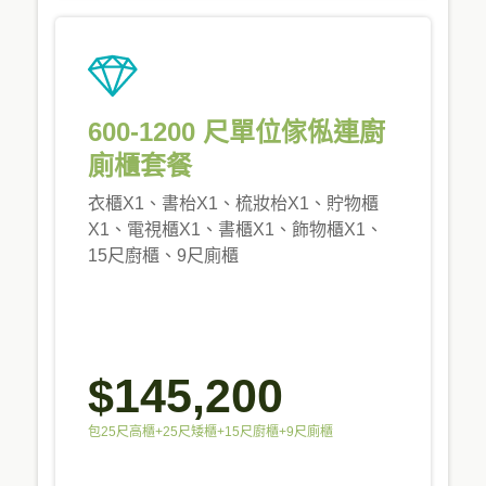
600-1200 尺單位傢俬連廚
廁櫃套餐
衣櫃X1、書枱X1、梳妝枱X1、貯物櫃
X1、電視櫃X1、書櫃X1、飾物櫃X1、
15尺廚櫃、9尺廁櫃
$145,200
包25尺高櫃+25尺矮櫃+15尺廚櫃+9尺廁櫃