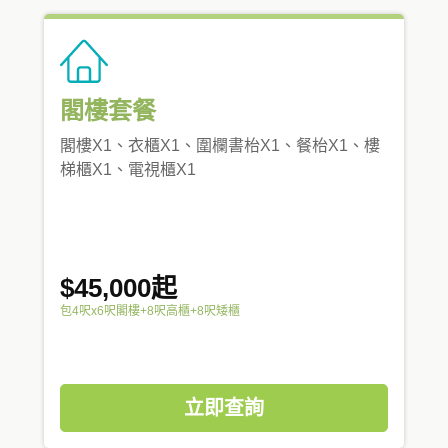
閣樓套餐
閣樓X1、衣櫃X1、圍欄書枱X1、餐枱X1、樓
梯櫃X1、電視櫃X1
$45,000起
包4呎x6呎閣樓+8呎高櫃+8呎矮櫃
立即查詢