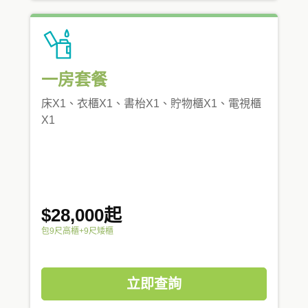
一房套餐
床X1、衣櫃X1、書枱X1、貯物櫃X1、電視櫃
X1
$28,000起
包9尺高櫃+9尺矮櫃
立即查詢