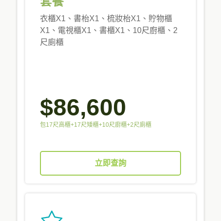
套餐
衣櫃X1、書枱X1、梳妝枱X1、貯物櫃
X1、電視櫃X1、書櫃X1、10尺廚櫃、2
尺廁櫃
$86,600
包17尺高櫃+17尺矮櫃+10尺廚櫃+2尺廁櫃
立即查詢