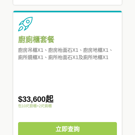
廚廁櫃套餐
廚房吊櫃X1、廚房枱面石X1、廚房地櫃X1、
廁所鏡櫃X1、廁所枱面石X1及廁所地櫃X1
$33,600起
包10尺廚櫃+2尺廁櫃
立即查詢