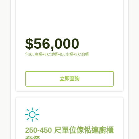
$56,000
包9尺高櫃+9尺矮櫃+8尺廚櫃+2尺廁櫃
立即查詢
250-450 尺單位傢俬連廚櫃