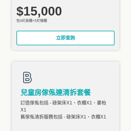
$15,000
包4尺高櫃+5尺矮櫃
立即查詢
兒童房傢俬連清拆套餐
訂造傢俬包括 - 碌架床X1、衣櫃X1、書枱
X1
舊傢俬清拆服務包括 - 碌架床X1、衣櫃X1