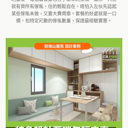
就有齊所有傢俬，住的輕鬆自在，唔怕入左伙先諗起
某些傢俬未做，又要大費周章。套餐的好處就是一口
價，包特定尺數的傢俬數量，保證最經驗實惠。