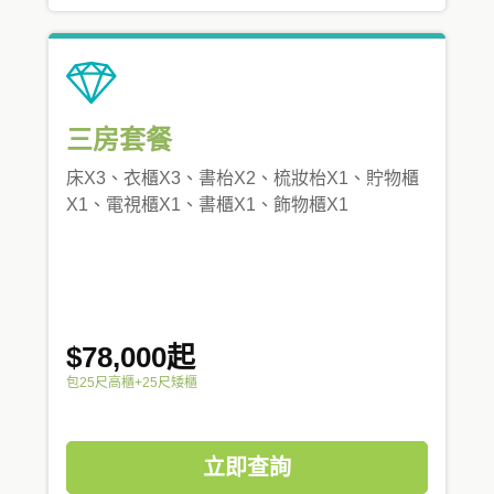
三房套餐
床X3、衣櫃X3、書枱X2、梳妝枱X1、貯物櫃
X1、電視櫃X1、書櫃X1、飾物櫃X1
$78,000起
包25尺高櫃+25尺矮櫃
立即查詢