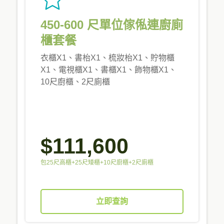
450-600 尺單位傢俬連廚廁
櫃套餐
衣櫃X1、書枱X1、梳妝枱X1、貯物櫃
X1、電視櫃X1、書櫃X1、飾物櫃X1、
10尺廚櫃、2尺廁櫃
$111,600
包25尺高櫃+25尺矮櫃+10尺廚櫃+2尺廁櫃
立即查詢