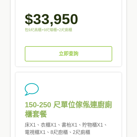
$33,950
包9尺高櫃+9尺矮櫃+2尺廁櫃
立即查詢
150-250 尺單位傢俬連廚廁
櫃套餐
床X1、衣櫃X1、書枱X1、貯物櫃X1、
電視櫃X1、8尺廚櫃、2尺廁櫃