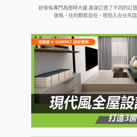
好傢俬專門為雨時大廈 度身訂造了不同的訂
傢俬，住的輕鬆自在，唔怕入左伙先諗