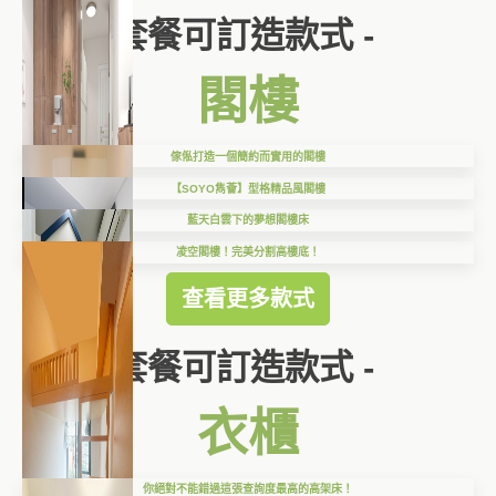
套餐可訂造款式 -
閣樓
傢俬打造一個簡約而實用的閣樓
【SOYO雋薈】型格精品風閣樓
藍天白雲下的夢想閣樓床
凌空閣樓！完美分割高樓底！
查看更多款式
套餐可訂造款式 -
衣櫃
你絕對不能錯過這張查詢度最高的高架床！