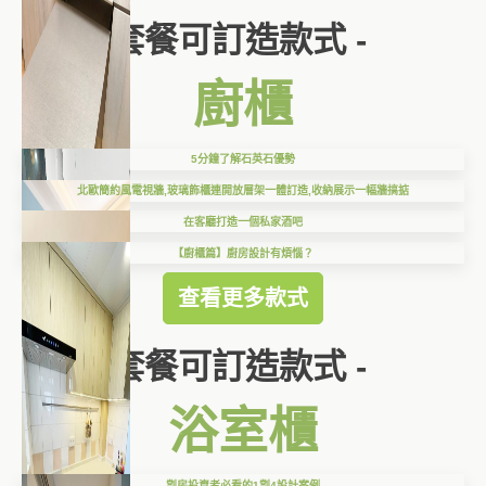
套餐可訂造款式 -
廚櫃
5分鐘了解石英石優勢
北歐簡約風電視牆,玻璃飾櫃連開放層架一體訂造,收納展示一幅牆搞掂
在客廳打造一個私家酒吧
【廚櫃篇】廚房設計有煩惱？
查看更多款式
套餐可訂造款式 -
浴室櫃
劏房投資者必看的1劏4設計案例