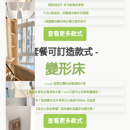
【睡房設計】多功能睡房傢俬
「6合1碌架床」美觀實用兼有空間感
3個選購油壓床時必需注意的地方
查看更多款式
套餐可訂造款式 -
變形床
LivoS 超慳位變形床連儲物沙發
開放式單位必看傢俬示範！200尺都可以有齊客廳睡房！
有了這張變形床外母表示以後家中的BB 交給我
【皇后山邨皇樂樓】間房櫃和直翻床用盡空間！
查看更多款式