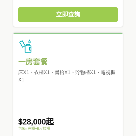
立即查詢
一房套餐
床X1、衣櫃X1、書枱X1、貯物櫃X1、電視櫃
X1
$28,000起
包9尺高櫃+9尺矮櫃