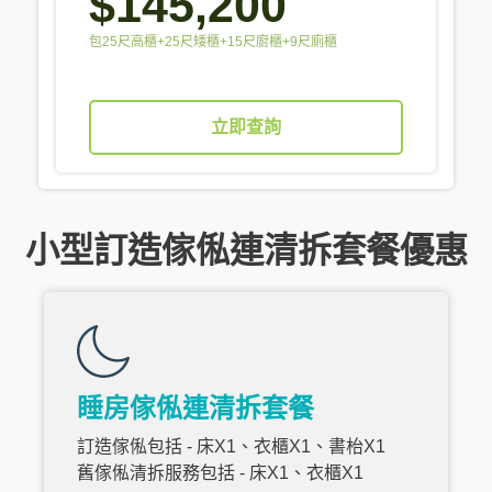
$145,200
包25尺高櫃+25尺矮櫃+15尺廚櫃+9尺廁櫃
立即查詢
小型訂造傢俬連清拆套餐優惠
睡房傢俬連清拆套餐
訂造傢俬包括 - 床X1、衣櫃X1、書枱X1
舊傢俬清拆服務包括 - 床X1、衣櫃X1