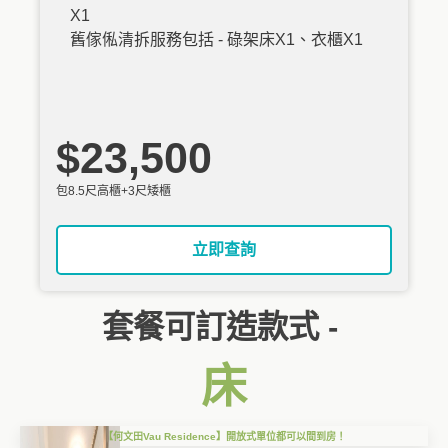
X1
舊傢俬清拆服務包括 - 碌架床X1、衣櫃X1
$23,500
包8.5尺高櫃+3尺矮櫃
立即查詢
套餐可訂造款式 -
床
【何文田Vau Residence】開放式單位都可以間到房！