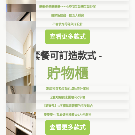
變形傢俬變變變~~~小空間又是床又是沙發
用傢俬間出一間五人睡房
不會後悔的碌架床設計
查看更多款式
套餐可訂造款式 -
貯物櫃
劏房投資者必看的1劏4設計案例
全能收納的玄關櫃和C字櫃
【輕奢風】C字櫃與電視櫃的完美結合
變變變~! 客廳儲物櫃變出6人伸縮枱
查看更多款式