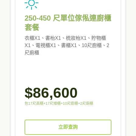
250-450 尺單位傢俬連廚櫃
套餐
衣櫃X1、書枱X1、梳妝枱X1、貯物櫃
X1、電視櫃X1、書櫃X1、10尺廚櫃、2
尺廁櫃
$86,600
包17尺高櫃+17尺矮櫃+10尺廚櫃+2尺廁櫃
立即查詢