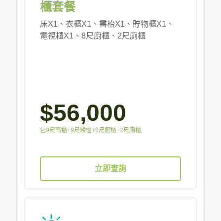
櫃套餐
床X1、衣櫃X1、書枱X1、貯物櫃X1、
電視櫃X1、8尺廚櫃、2尺廁櫃
$56,000
包9尺高櫃+9尺矮櫃+8尺廚櫃+2尺廁櫃
立即查詢