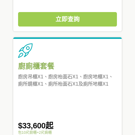
立即查詢
廚廁櫃套餐
廚房吊櫃X1、廚房枱面石X1、廚房地櫃X1、
廁所鏡櫃X1、廁所枱面石X1及廁所地櫃X1
$33,600起
包10尺廚櫃+2尺廁櫃