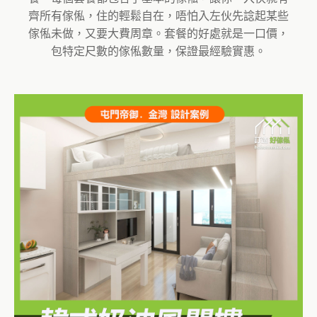
齊所有傢俬，住的輕鬆自在，唔怕入左伙先諗起某些
傢俬未做，又要大費周章。套餐的好處就是一口價，
包特定尺數的傢俬數量，保證最經驗實惠。