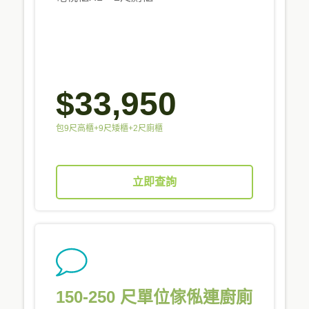
$33,950
包9尺高櫃+9尺矮櫃+2尺廁櫃
立即查詢
150-250 尺單位傢俬連廚廁