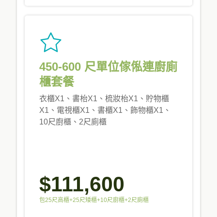
450-600 尺單位傢俬連廚廁
櫃套餐
衣櫃X1、書枱X1、梳妝枱X1、貯物櫃
X1、電視櫃X1、書櫃X1、飾物櫃X1、
10尺廚櫃、2尺廁櫃
$111,600
包25尺高櫃+25尺矮櫃+10尺廚櫃+2尺廁櫃