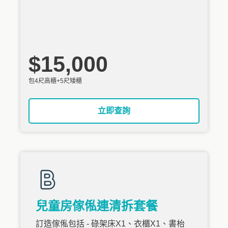
$15,000
包4尺高櫃+5尺矮櫃
立即查詢
兒童房傢俬連清拆套餐
訂造傢俬包括 - 碌架床X1、衣櫃X1、書枱