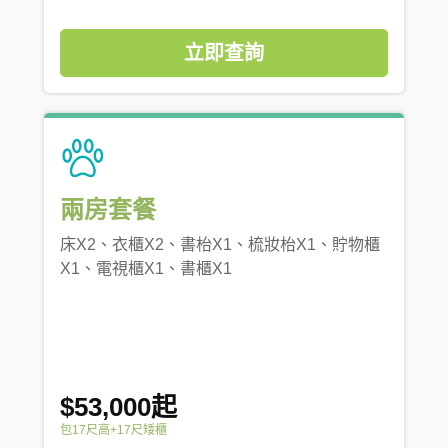
立即查詢
兩房套餐
床X2、衣櫃X2、書枱X1、梳妝枱X1、貯物櫃
X1、電視櫃X1、書櫃X1
$53,000起
包17尺高+17尺矮櫃