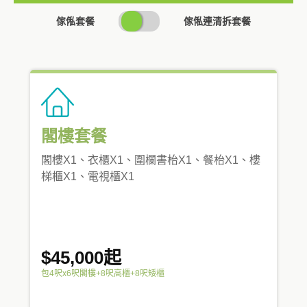
SWITCH
傢俬套餐
傢俬連清拆套餐
PRICING
閣樓套餐
閣樓X1、衣櫃X1、圍欄書枱X1、餐枱X1、樓
梯櫃X1、電視櫃X1
$45,000起
包4呎x6呎閣樓+8呎高櫃+8呎矮櫃