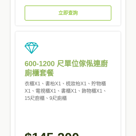
立即查詢
600-1200 尺單位傢俬連廚
廁櫃套餐
衣櫃X1、書枱X1、梳妝枱X1、貯物櫃
X1、電視櫃X1、書櫃X1、飾物櫃X1、
15尺廚櫃、9尺廁櫃