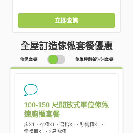
立即查詢
全屋訂造傢俬套餐優惠
SWITCH
傢俬套餐
傢俬連翻新油油套餐
PRICING
100-150 尺開放式單位傢俬
連廁櫃套餐
床X1、衣櫃X1、書枱X1、貯物櫃X1、
電視櫃X1、2尺廁櫃