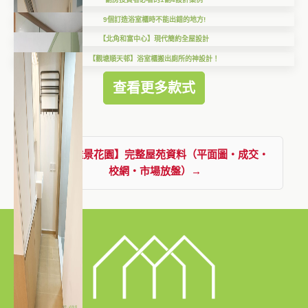
9個訂造浴室櫃時不能出錯的地方!
【北角和富中心】現代簡約全屋設計
【觀塘順天邨】浴室櫃搬出廁所的神設計！
查看更多款式
查看【雅景花園】完整屋苑資料（平面圖・成交・
校網・市場放盤）→