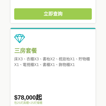
立即查詢
三房套餐
床X3、衣櫃X3、書枱X2、梳妝枱X1、貯物櫃
X1、電視櫃X1、書櫃X1、飾物櫃X1
$78,000起
包25尺高櫃+25尺矮櫃