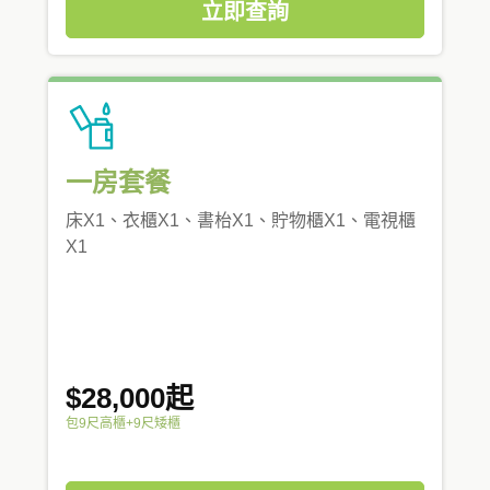
立即查詢
一房套餐
床X1、衣櫃X1、書枱X1、貯物櫃X1、電視櫃
X1
$28,000起
包9尺高櫃+9尺矮櫃