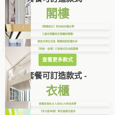
閣樓
【閣樓設計】對抗納米樓必學!
工廈空間翻倍全靠鐵架閣樓!
開放式單位克星: 閣樓搭配配隱形床
【帝御‧金灣】打造韓式奶油風閣樓
查看更多款式
套餐可訂造款式 -
衣櫃
香檳玫瑰色主人房的4大時尚美學
【多功能神器】黃色童趣兒童床