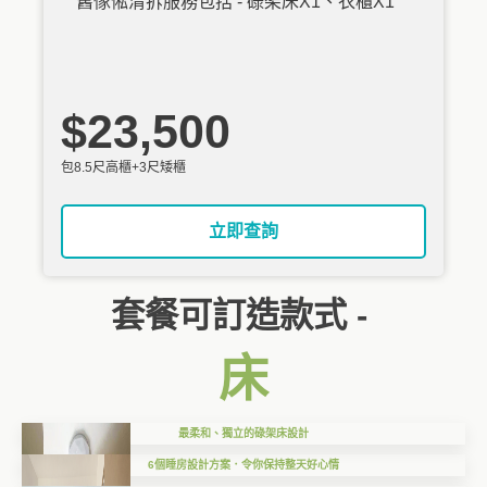
舊傢俬清拆服務包括 - 碌架床X1、衣櫃X1
$23,500
包8.5尺高櫃+3尺矮櫃
立即查詢
套餐可訂造款式 -
床
最柔和、獨立的碌架床設計
6個睡房設計方案．令你保持整天好心情