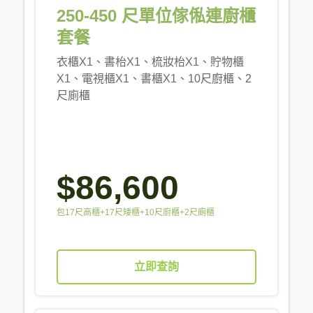
250-450 尺單位傢俬連廚櫃
套餐
衣櫃X1、書枱X1、梳妝枱X1、貯物櫃
X1、電視櫃X1、書櫃X1、10尺廚櫃、2
尺廁櫃
$86,600
包17尺高櫃+17尺矮櫃+10尺廚櫃+2尺廁櫃
立即查詢