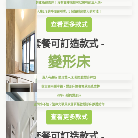
進化版碌架床！沒有高樓底都可以擁有的三人床~
人生1/3的時間在睡覺: ５個讓睡房變大的方法！
查看更多款式
套餐可訂造款式 -
變形床
港人有高招 變形雙人床 細單位變身神器
一個空間兩種幸福，變形床連書櫃就是這麼棒
四平八穩的變形床
空間小不怕？這款北歐風家居百搭款隱形床推薦給你
查看更多款式
套餐可訂造款式 -