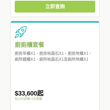
立即查詢
廚廁櫃套餐
廚房吊櫃X1、廚房枱面石X1、廚房地櫃X1、
廁所鏡櫃X1、廁所枱面石X1及廁所地櫃X1
$33,600起
包10尺廚櫃+2尺廁櫃