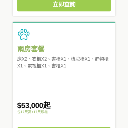
立即查詢
兩房套餐
床X2、衣櫃X2、書枱X1、梳妝枱X1、貯物櫃
X1、電視櫃X1、書櫃X1
$53,000起
包17尺高+17尺矮櫃