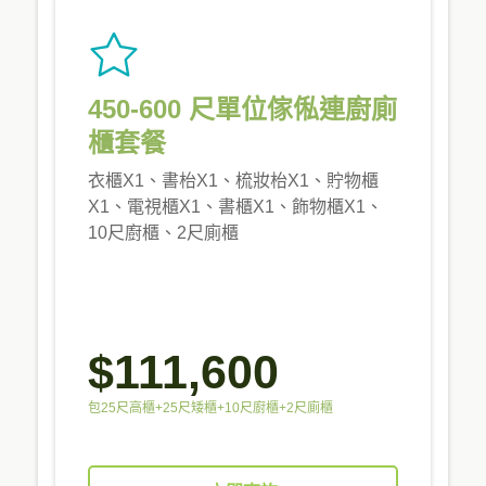
450-600 尺單位傢俬連廚廁
櫃套餐
衣櫃X1、書枱X1、梳妝枱X1、貯物櫃
X1、電視櫃X1、書櫃X1、飾物櫃X1、
10尺廚櫃、2尺廁櫃
$111,600
包25尺高櫃+25尺矮櫃+10尺廚櫃+2尺廁櫃