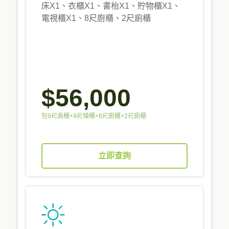
床X1、衣櫃X1、書枱X1、貯物櫃X1、
電視櫃X1、8尺廚櫃、2尺廁櫃
$56,000
包9尺高櫃+9尺矮櫃+8尺廚櫃+2尺廁櫃
立即查詢