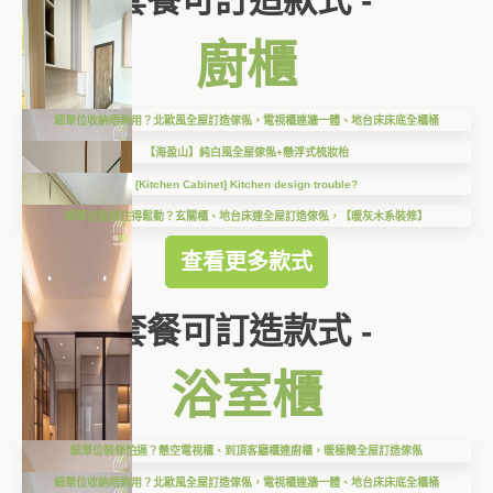
套餐可訂造款式 -
廚櫃
細單位收納唔夠用？北歐風全屋訂造傢俬，電視櫃連牆一體、地台床床底全櫃桶
【海盈山】純白風全屋傢俬+懸浮式梳妝枱
[Kitchen Cabinet] Kitchen design trouble?
細單位點樣住得鬆動？玄關櫃、地台床連全屋訂造傢俬，【暖灰木系裝修】
查看更多款式
套餐可訂造款式 -
浴室櫃
細單位裝修怕逼？懸空電視櫃、到頂客廳櫃連廚櫃，暖極簡全屋訂造傢俬
細單位收納唔夠用？北歐風全屋訂造傢俬，電視櫃連牆一體、地台床床底全櫃桶