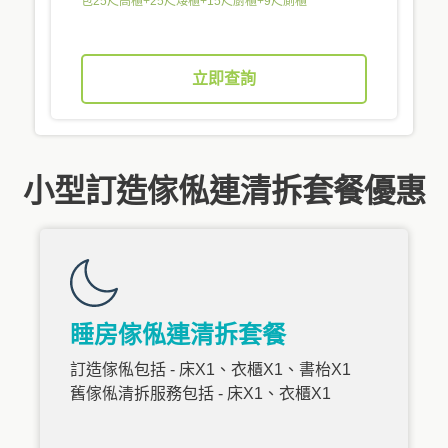
包25尺高櫃+25尺矮櫃+15尺廚櫃+9尺廁櫃
立即查詢
小型訂造傢俬連清拆套餐優惠
睡房傢俬連清拆套餐
訂造傢俬包括 - 床X1、衣櫃X1、書枱X1
舊傢俬清拆服務包括 - 床X1、衣櫃X1