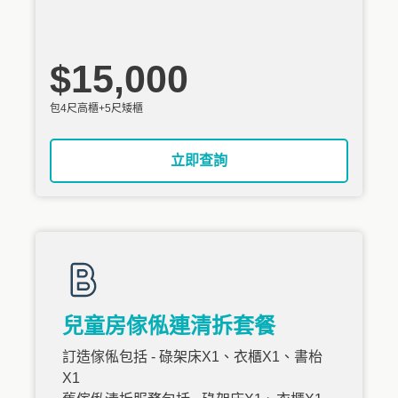
$15,000
包4尺高櫃+5尺矮櫃
立即查詢
兒童房傢俬連清拆套餐
訂造傢俬包括 - 碌架床X1、衣櫃X1、書枱
X1