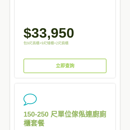
$33,950
包9尺高櫃+9尺矮櫃+2尺廁櫃
立即查詢
150-250 尺單位傢俬連廚廁
櫃套餐