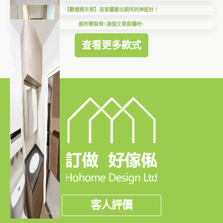
【觀塘順天邨】浴室櫃搬出廁所的神設計！
廁所輕裝修! 換個文青廁櫃吧~
查看更多款式
客人評價