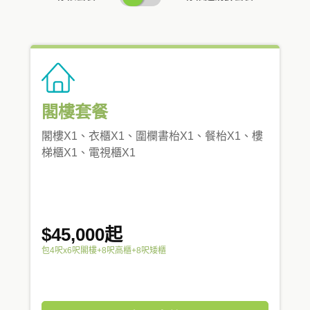
PRICING
閣樓套餐
閣樓X1、衣櫃X1、圍欄書枱X1、餐枱X1、樓
梯櫃X1、電視櫃X1
$45,000起
包4呎x6呎閣樓+8呎高櫃+8呎矮櫃