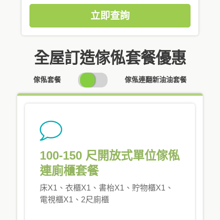
立即查詢
全屋訂造傢俬套餐優惠
SWITCH
傢俬套餐
傢俬連翻新油油套餐
PRICING
100-150 尺開放式單位傢俬
連廁櫃套餐
床X1、衣櫃X1、書枱X1、貯物櫃X1、
電視櫃X1、2尺廁櫃