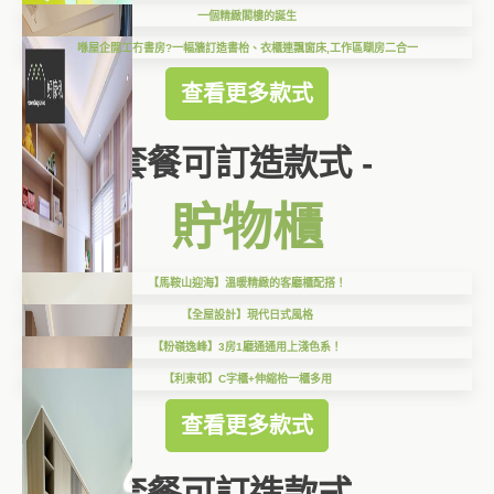
一個精緻閣樓的誕生
喺屋企開工冇書房?一幅牆訂造書枱、衣櫃連飄窗床,工作區瞓房二合一
查看更多款式
套餐可訂造款式 -
貯物櫃
【馬鞍山迎海】溫暖精緻的客廳櫃配搭！
【全屋設計】現代日式風格
【粉嶺逸峰】3房1廳通通用上淺色系！
【利東邨】C字櫃+伸縮枱一櫃多用
查看更多款式