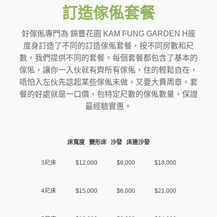
訂造傢俬套餐
好傢俬專門為 錦豐花園 KAM FUNG GARDEN H座
度身訂造了不同的訂造傢俬套餐，按不同房數和尺
數，我們提供不同的套餐。每個套餐都包含了基本的
傢俬，讓你一入伙就有齊所有傢俬，住的輕鬆自在，
唔怕入左伙先諗起某些傢俬未做，又要大費周章。套
餐的好處就是一口價，包特定尺數的傢俬數量，保證
最經驗實惠。
床寬度
變形床
沙發
床連沙發
3尺床
$12,000
$6,000
$18,000
4尺床
$15,000
$6,000
$21,000