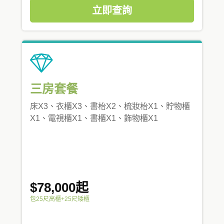
立即查詢
三房套餐
床X3、衣櫃X3、書枱X2、梳妝枱X1、貯物櫃
X1、電視櫃X1、書櫃X1、飾物櫃X1
$78,000起
包25尺高櫃+25尺矮櫃