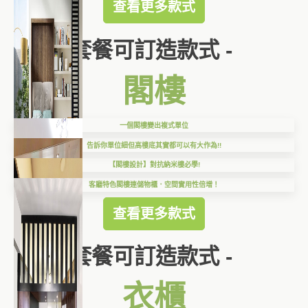
查看更多款式
套餐可訂造款式 -
閣樓
一個閣樓變出複式單位
告訴你單位細但高樓底其實都可以有大作為!!
【閣樓設計】對抗納米樓必學!
客廳特色閣樓連儲物櫃．空間實用性倍增！
查看更多款式
套餐可訂造款式 -
衣櫃