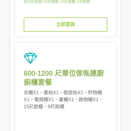
包25尺高櫃+25尺矮櫃+10尺廚櫃+2尺廁櫃
立即查詢
600-1200 尺單位傢俬連廚
廁櫃套餐
衣櫃X1、書枱X1、梳妝枱X1、貯物櫃
X1、電視櫃X1、書櫃X1、飾物櫃X1、
15尺廚櫃、9尺廁櫃