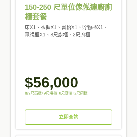
150-250 尺單位傢俬連廚廁
櫃套餐
床X1、衣櫃X1、書枱X1、貯物櫃X1、
電視櫃X1、8尺廚櫃、2尺廁櫃
$56,000
包9尺高櫃+9尺矮櫃+8尺廚櫃+2尺廁櫃
立即查詢