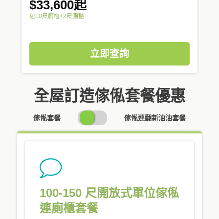
$33,600起
包10尺廚櫃+2尺廁櫃
立即查詢
全屋訂造傢俬套餐優惠
SWITCH
傢俬套餐
傢俬連翻新油油套餐
PRICING
100-150 尺開放式單位傢俬
連廁櫃套餐