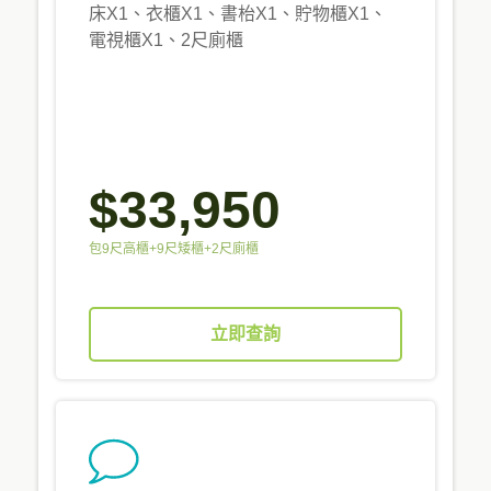
床X1、衣櫃X1、書枱X1、貯物櫃X1、
電視櫃X1、2尺廁櫃
$33,950
包9尺高櫃+9尺矮櫃+2尺廁櫃
立即查詢