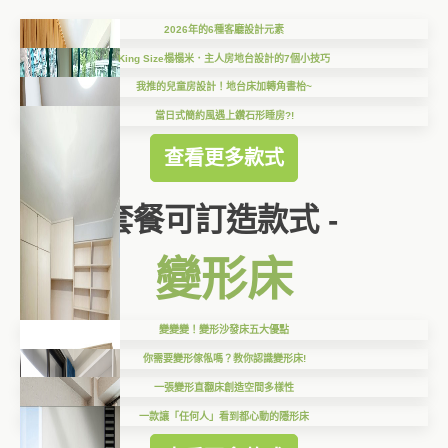
2026年的6種客廳設計元素
King Size榻榻米．主人房地台設計的7個小技巧
我推的兒童房設計！地台床加轉角書枱~
當日式簡約風遇上鑽石形睡房?!
查看更多款式
套餐可訂造款式 -
變形床
變變變！變形沙發床五大優點
你需要變形傢俬嗎？教你認識變形床!
一張變形直翻床創造空間多樣性
一款讓「任何人」看到都心動的隱形床