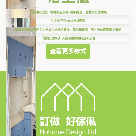
【荃灣陳列室】輕奢風浴室櫃 (岩板陶瓷一體盆配智能鏡櫃)
不退流行的6大浴室櫃配色
細單位收納唔夠用？北歐風全屋訂造傢俬，電視櫃連牆一體、地台床床底全櫃桶
【觀塘安秀苑】天藍色廚廁櫃的清新組合
查看更多款式