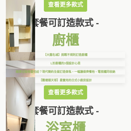
查看更多款式
套餐可訂造款式 -
廚櫃
【大圍名城】挑戰不規則訂造廚櫃
L形廚櫃的3個設計心思
細單位裝修最怕迫？現代簡約全屋訂造傢俬，一幅牆做齊餐枱、電視櫃同收納
【觀塘順天邨】最實用的日式小廚房設計
查看更多款式
套餐可訂造款式 -
浴室櫃