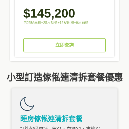
$145,200
包25尺高櫃+25尺矮櫃+15尺廚櫃+9尺廁櫃
立即查詢
小型訂造傢俬連清拆套餐優惠
睡房傢俬連清拆套餐
訂造傢俬包括 - 床X1、衣櫃X1、書枱X1