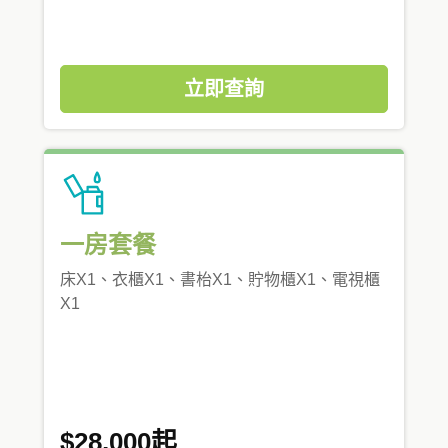
立即查詢
一房套餐
床X1、衣櫃X1、書枱X1、貯物櫃X1、電視櫃
X1
$28,000起