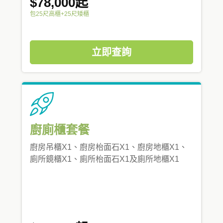
$78,000起
包25尺高櫃+25尺矮櫃
立即查詢
廚廁櫃套餐
廚房吊櫃X1、廚房枱面石X1、廚房地櫃X1、
廁所鏡櫃X1、廁所枱面石X1及廁所地櫃X1