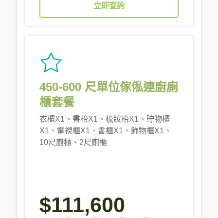
立即查詢
450-600 尺單位傢俬連廚廁
櫃套餐
衣櫃X1、書枱X1、梳妝枱X1、貯物櫃
X1、電視櫃X1、書櫃X1、飾物櫃X1、
10尺廚櫃、2尺廁櫃
$111,600