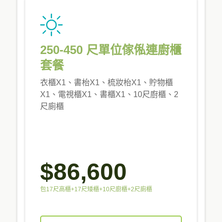
250-450 尺單位傢俬連廚櫃
套餐
衣櫃X1、書枱X1、梳妝枱X1、貯物櫃
X1、電視櫃X1、書櫃X1、10尺廚櫃、2
尺廁櫃
$86,600
包17尺高櫃+17尺矮櫃+10尺廚櫃+2尺廁櫃