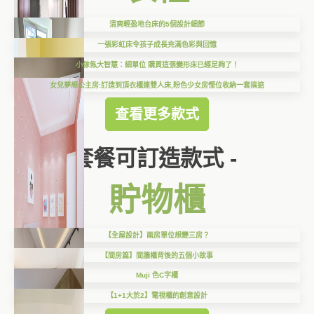
清爽輕盈地台床的5個設計細節
一張彩虹床令孩子成長充滿色彩與回憶
小傢俬大智慧：細單位 購買這張變形床已經足夠了！
女兒夢想公主房:訂造到頂衣櫃連雙人床,粉色少女房慳位收納一套搞掂
查看更多款式
套餐可訂造款式 -
貯物櫃
【全屋設計】兩房單位想變三房？
【間房篇】間牆櫃背後的五個小故事
Muji 色C字櫃
【1+1大於2】電視櫃的創意設計