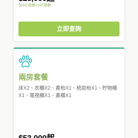
包9尺高櫃+9尺矮櫃
立即查詢
兩房套餐
床X2、衣櫃X2、書枱X1、梳妝枱X1、貯物櫃
X1、電視櫃X1、書櫃X1
$53,000起