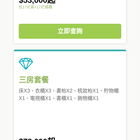
包17尺高+17尺矮櫃
立即查詢
三房套餐
床X3、衣櫃X3、書枱X2、梳妝枱X1、貯物櫃
X1、電視櫃X1、書櫃X1、飾物櫃X1