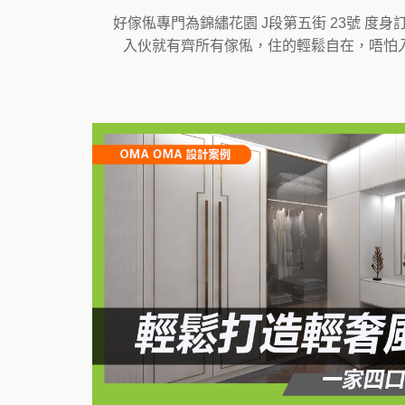
好傢俬專門為錦繡花園 J段第五街 23號 
入伙就有齊所有傢俬，住的輕鬆自在，唔怕