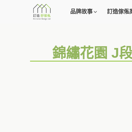
品牌故事
訂造傢俬
錦繡花園 J