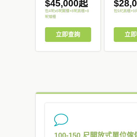
$45,000起
$28,
包4呎x6呎閣樓+8呎高櫃+8
包9尺高櫃+9
呎矮櫃
立即查詢
立即
100-150 尺開放式單位