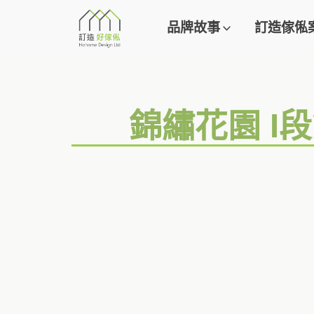
品牌故事
訂造傢俬
錦繡花園 I