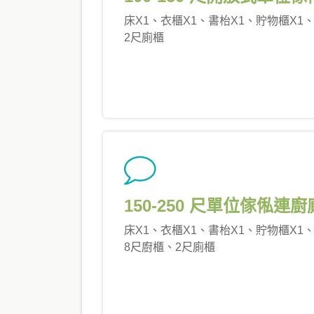
床X1、衣櫃X1、書枱X1、貯物櫃X1
2尺廁櫃
150-250 尺單位傢俬連
床X1、衣櫃X1、書枱X1、貯物櫃X1
8尺廚櫃、2尺廁櫃