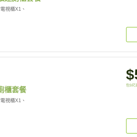
、電視櫃X1、
$
包9尺
廚廁櫃套餐
、電視櫃X1、