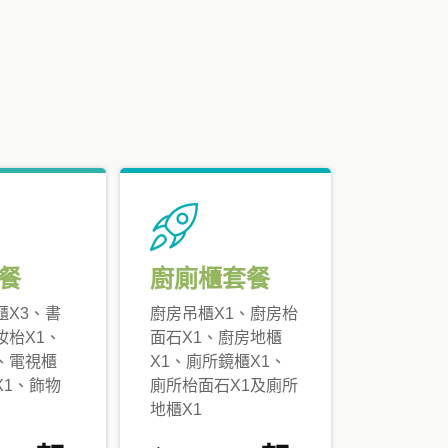
餐
廚廁櫃套餐
櫃X3、書
廚房吊櫃X1、廚房枱
妝枱X1、
面石X1、廚房地櫃
、電視櫃
X1、廁所鏡櫃X1、
X1、飾物
廁所枱面石X1及廁所
地櫃X1