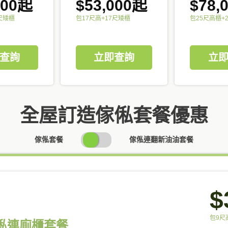
000起
$53,000起
$78,
尺矮櫃
包17尺高+17尺矮櫃
包25尺高櫃+
查詢
立即查詢
立
全屋訂造傢俬套餐優惠
SWITCH
傢俬套餐
傢俬連翻新油油套餐
PRICING
$
包9尺
傢俬連廁櫃套餐