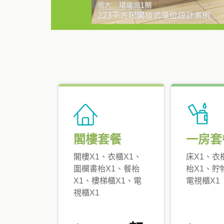
閣樓套餐
一房套
閣樓X1、衣櫃X1、
床X1、衣
圍欄書枱X1、餐枱
枱X1、貯
X1、樓梯櫃X1、電
電視櫃X1
視櫃X1