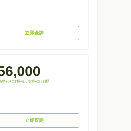
立即查詢
56,000
高櫃+9尺矮櫃+8尺廚櫃+2尺廁櫃
立即查詢