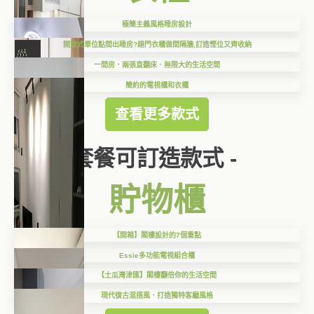
極簡主義風格睡房設計
開放式單位點間出睡房?趟門衣櫃做間隔牆,訂造慳位又齊收納
一間房．兩張直翻床．無限大的生活空間
簡約的電視櫃和衣櫃
查看更多款式
套餐可訂造款式 -
貯物櫃
【開箱】閣樓設計的7個重點
Essie多功能電視組合櫃
【土瓜灣津匯】閣樓翻倍你的生活空間
現代復古混搭風．打造獨特客廳風格