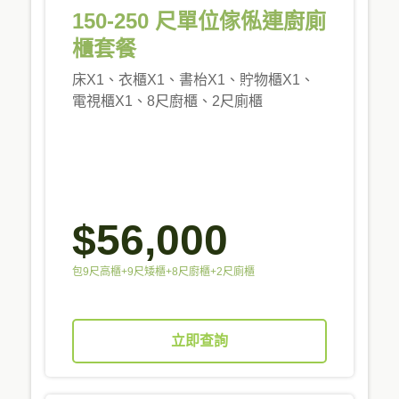
150-250 尺單位傢俬連廚廁
櫃套餐
床X1、衣櫃X1、書枱X1、貯物櫃X1、
電視櫃X1、8尺廚櫃、2尺廁櫃
$56,000
包9尺高櫃+9尺矮櫃+8尺廚櫃+2尺廁櫃
立即查詢