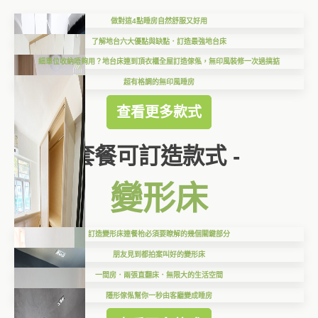
做對這4點睡房自然舒服又好用
了解地台六大優點與缺點．訂造最強地台床
細單位收納唔夠用？地台床連到頂衣櫃全屋訂造傢俬，無印風裝修一次過搞掂
超有格調的無印風睡房
查看更多款式
套餐可訂造款式 -
變形床
訂造變形床連餐枱必須要瞭解的幾個關鍵部分
朋友見到都拍案叫好的變形床
一間房．兩張直翻床．無限大的生活空間
隱形傢俬幫你一秒由客廳變成睡房