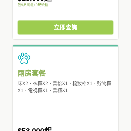
包9尺高櫃+9尺矮櫃
立即查詢
兩房套餐
床X2、衣櫃X2、書枱X1、梳妝枱X1、貯物櫃
X1、電視櫃X1、書櫃X1
$53,000起