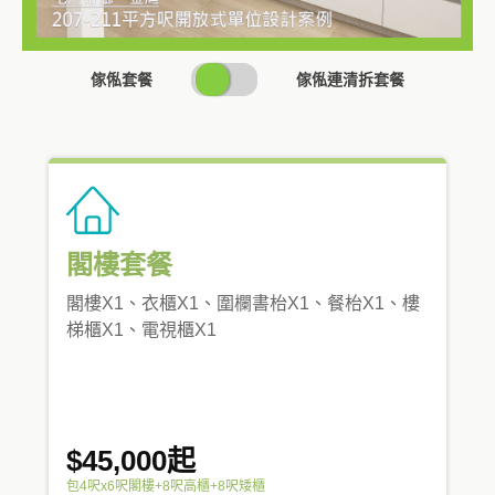
SWITCH
傢俬套餐
傢俬連清拆套餐
PRICING
閣樓套餐
閣樓X1、衣櫃X1、圍欄書枱X1、餐枱X1、樓
梯櫃X1、電視櫃X1
$45,000起
包4呎x6呎閣樓+8呎高櫃+8呎矮櫃