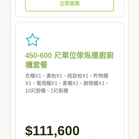
立即查詢
450-600 尺單位傢俬連廚廁
櫃套餐
衣櫃X1、書枱X1、梳妝枱X1、貯物櫃
X1、電視櫃X1、書櫃X1、飾物櫃X1、
10尺廚櫃、2尺廁櫃
$111,600