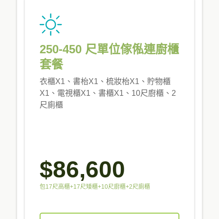
250-450 尺單位傢俬連廚櫃
套餐
衣櫃X1、書枱X1、梳妝枱X1、貯物櫃
X1、電視櫃X1、書櫃X1、10尺廚櫃、2
尺廁櫃
$86,600
包17尺高櫃+17尺矮櫃+10尺廚櫃+2尺廁櫃