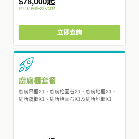
$78,000起
包25尺高櫃+25尺矮櫃
立即查詢
廚廁櫃套餐
廚房吊櫃X1、廚房枱面石X1、廚房地櫃X1、
廁所鏡櫃X1、廁所枱面石X1及廁所地櫃X1