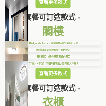
查看更多款式
套餐可訂造款式 -
閣樓
【Belgravia Place】兩個閣樓6個完美設計元素
9個選購碌架床時需要注意的地方
【閣樓篇】4個你需要閣樓的原因
【公屋1人單位】訂造閣樓床讓小空間變大世界！
查看更多款式
套餐可訂造款式 -
衣櫃