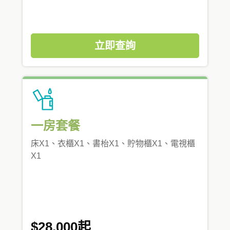
立即查詢
一房套餐
床X1、衣櫃X1、書枱X1、貯物櫃X1、電視櫃
X1
$28,000起