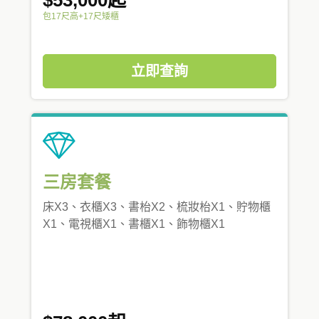
包17尺高+17尺矮櫃
立即查詢
三房套餐
床X3、衣櫃X3、書枱X2、梳妝枱X1、貯物櫃
X1、電視櫃X1、書櫃X1、飾物櫃X1