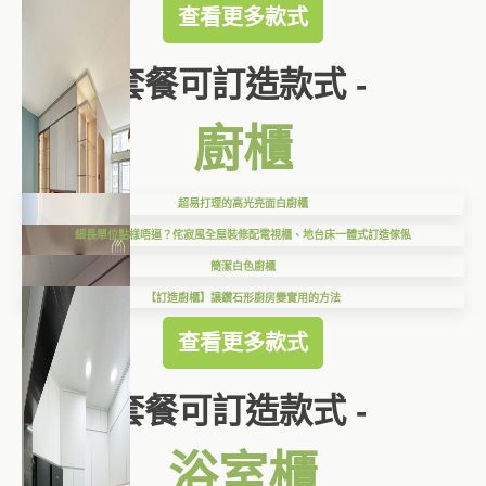
查看更多款式
套餐可訂造款式 -
廚櫃
超易打理的高光亮面白廚櫃
細長單位點樣唔逼？侘寂風全屋裝修配電視櫃、地台床一體式訂造傢俬
簡潔白色廚櫃
【訂造廚櫃】讓鑽石形廚房變實用的方法
查看更多款式
套餐可訂造款式 -
浴室櫃