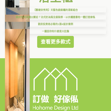
【觀塘安秀苑】天藍色廚廁櫃的清新組合
細房怕到頂櫃太壓迫？法式奶油風全屋裝修，以衣櫃連書枱一體訂造傢俬
劏房投資者必看的1劏4設計案例
一圖話你知什麽是大肚盤
查看更多款式