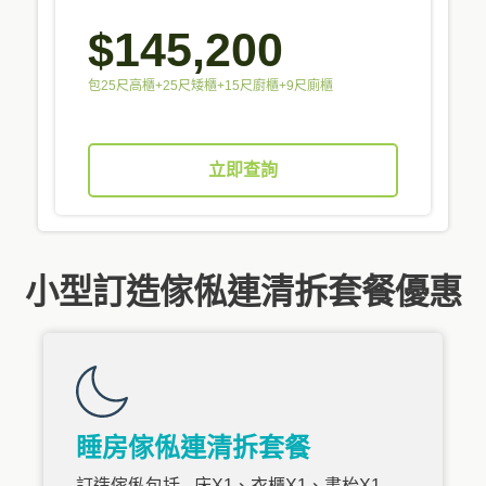
$145,200
包25尺高櫃+25尺矮櫃+15尺廚櫃+9尺廁櫃
立即查詢
小型訂造傢俬連清拆套餐優惠
睡房傢俬連清拆套餐
訂造傢俬包括 - 床X1、衣櫃X1、書枱X1