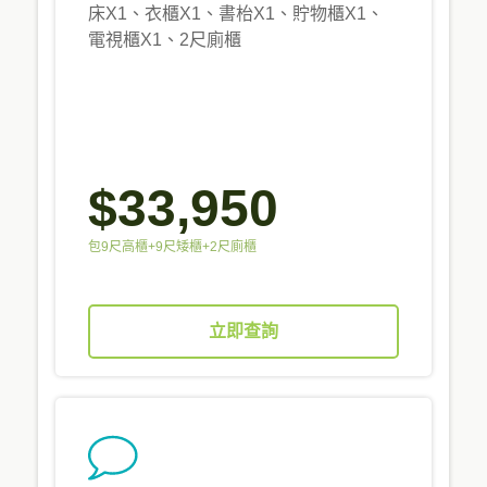
床X1、衣櫃X1、書枱X1、貯物櫃X1、
電視櫃X1、2尺廁櫃
$33,950
包9尺高櫃+9尺矮櫃+2尺廁櫃
立即查詢