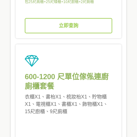
包25尺高櫃+25尺矮櫃+10尺廚櫃+2尺廁櫃
立即查詢
600-1200 尺單位傢俬連廚
廁櫃套餐
衣櫃X1、書枱X1、梳妝枱X1、貯物櫃
X1、電視櫃X1、書櫃X1、飾物櫃X1、
15尺廚櫃、9尺廁櫃