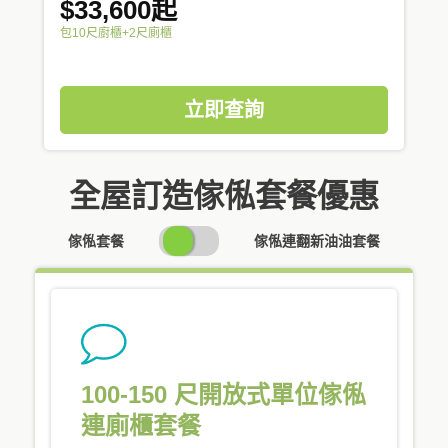
$33,600起
包10尺廚櫃+2尺廁櫃
立即查詢
全屋訂造傢俬套餐優惠
SWITCH
傢俬套餐
傢俬連翻新油油套餐
PRICING
100-150 尺開放式單位傢俬
連廁櫃套餐