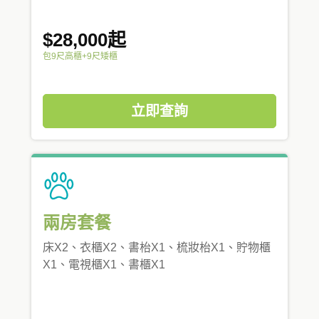
$28,000起
包9尺高櫃+9尺矮櫃
立即查詢
兩房套餐
床X2、衣櫃X2、書枱X1、梳妝枱X1、貯物櫃
X1、電視櫃X1、書櫃X1