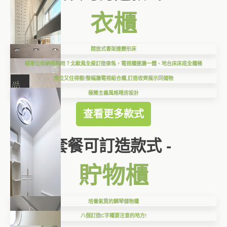
衣櫃
開放式書架連變形床
細單位收納唔夠用？北歐風全屋訂造傢俬，電視櫃連牆一體、地台床床底全櫃桶
慳位又住得靚!整幅牆電視組合櫃,訂造收齊展示同儲物
極簡主義風格睡房設計
查看更多款式
套餐可訂造款式 -
貯物櫃
培養氣質的鋼琴儲物櫃
八個訂造C字櫃要注意的地方!