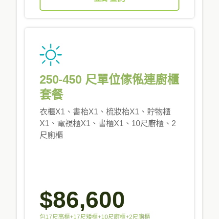
250-450 尺單位傢俬連廚櫃
套餐
衣櫃X1、書枱X1、梳妝枱X1、貯物櫃
X1、電視櫃X1、書櫃X1、10尺廚櫃、2
尺廁櫃
$86,600
包17尺高櫃+17尺矮櫃+10尺廚櫃+2尺廁櫃