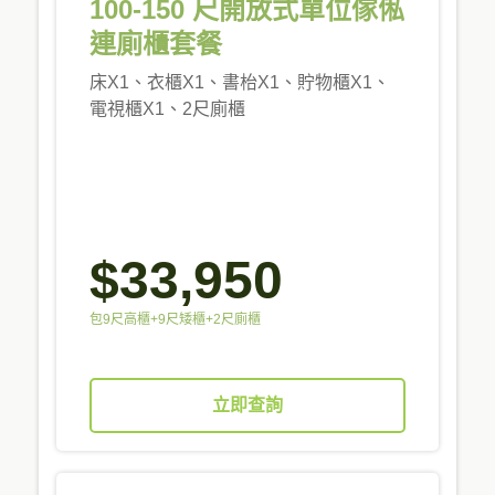
100-150 尺開放式單位傢俬
連廁櫃套餐
床X1、衣櫃X1、書枱X1、貯物櫃X1、
電視櫃X1、2尺廁櫃
$33,950
包9尺高櫃+9尺矮櫃+2尺廁櫃
立即查詢