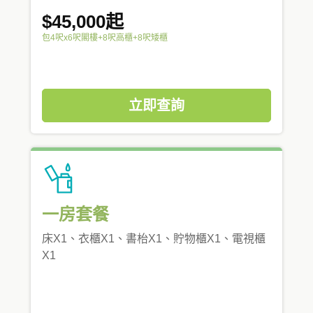
$45,000起
包4呎x6呎閣樓+8呎高櫃+8呎矮櫃
立即查詢
一房套餐
床X1、衣櫃X1、書枱X1、貯物櫃X1、電視櫃
X1