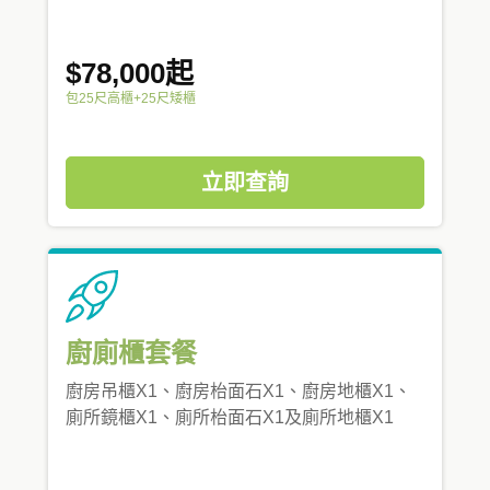
$78,000起
包25尺高櫃+25尺矮櫃
立即查詢
廚廁櫃套餐
廚房吊櫃X1、廚房枱面石X1、廚房地櫃X1、
廁所鏡櫃X1、廁所枱面石X1及廁所地櫃X1