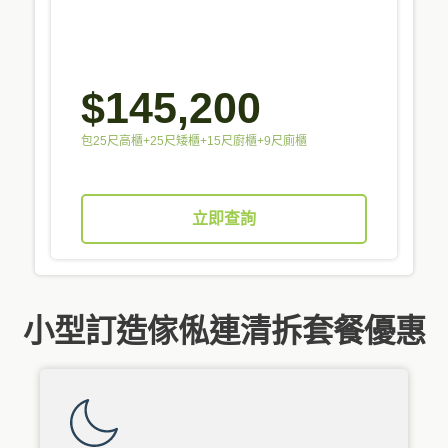
$145,200
包25尺高櫃+25尺矮櫃+15尺廚櫃+9尺廁櫃
立即查詢
小型訂造傢俬連清拆套餐優惠