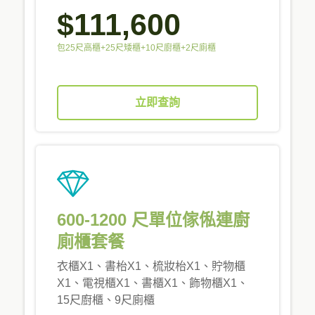
$111,600
包25尺高櫃+25尺矮櫃+10尺廚櫃+2尺廁櫃
立即查詢
600-1200 尺單位傢俬連廚
廁櫃套餐
衣櫃X1、書枱X1、梳妝枱X1、貯物櫃
X1、電視櫃X1、書櫃X1、飾物櫃X1、
15尺廚櫃、9尺廁櫃