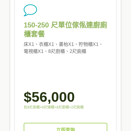
150-250 尺單位傢俬連廚廁
櫃套餐
床X1、衣櫃X1、書枱X1、貯物櫃X1、
電視櫃X1、8尺廚櫃、2尺廁櫃
$56,000
包9尺高櫃+9尺矮櫃+8尺廚櫃+2尺廁櫃
立即查詢