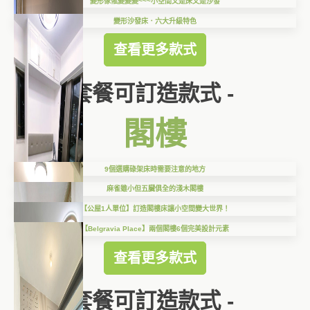
變形傢俬變變變~~~小空間又是床又是沙發
變形沙發床．六大升級特色
查看更多款式
套餐可訂造款式 -
閣樓
9個選購碌架床時需要注意的地方
麻雀雖小但五臟俱全的淺木閣樓
【公屋1人單位】訂造閣樓床讓小空間變大世界！
【Belgravia Place】兩個閣樓6個完美設計元素
查看更多款式
套餐可訂造款式 -