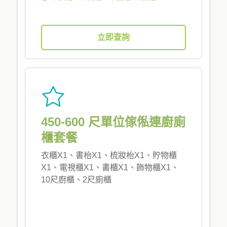
立即查詢
450-600 尺單位傢俬連廚廁
櫃套餐
衣櫃X1、書枱X1、梳妝枱X1、貯物櫃
X1、電視櫃X1、書櫃X1、飾物櫃X1、
10尺廚櫃、2尺廁櫃