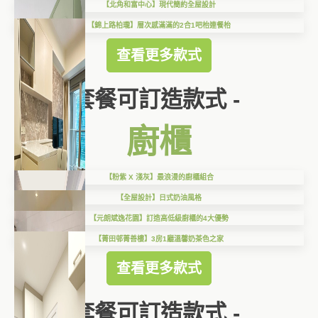
【北角和富中心】現代簡約全屋設計
【錦上路柏瓏】層次感滿滿的2合1吧枱連餐枱
查看更多款式
套餐可訂造款式 -
廚櫃
【粉紫 X 淺灰】最浪漫的廚櫃組合
【全屋設計】日式奶油風格
【元朗斌逸花園】訂造高低級廚櫃的4大優勢
【菁田邨菁善樓】3房1廳溫馨奶茶色之家
查看更多款式
套餐可訂造款式 -