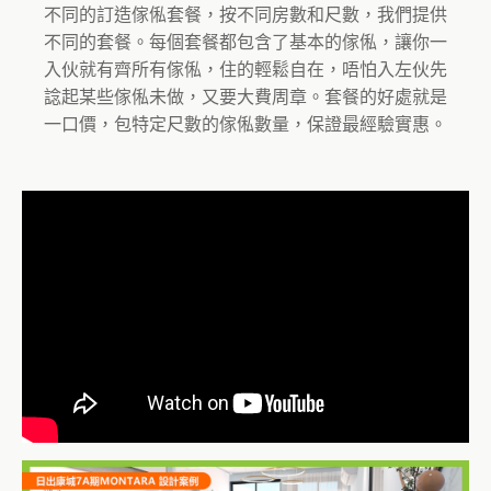
不同的訂造傢俬套餐，按不同房數和尺數，我們提供
不同的套餐。每個套餐都包含了基本的傢俬，讓你一
入伙就有齊所有傢俬，住的輕鬆自在，唔怕入左伙先
諗起某些傢俬未做，又要大費周章。套餐的好處就是
一口價，包特定尺數的傢俬數量，保證最經驗實惠。