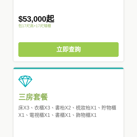
$53,000起
包17尺高+17尺矮櫃
立即查詢
三房套餐
床X3、衣櫃X3、書枱X2、梳妝枱X1、貯物櫃
X1、電視櫃X1、書櫃X1、飾物櫃X1