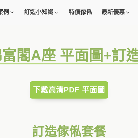
案例
訂造小知識
特價傢俬
最新優惠
錦富閣A座 平面圖+訂
下戴高清PDF 平面圖
訂造傢俬套餐