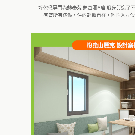
好傢俬專門為錦泰苑 錦富閣A座 度身訂造
有齊所有傢俬，住的輕鬆自在，唔怕入左伙