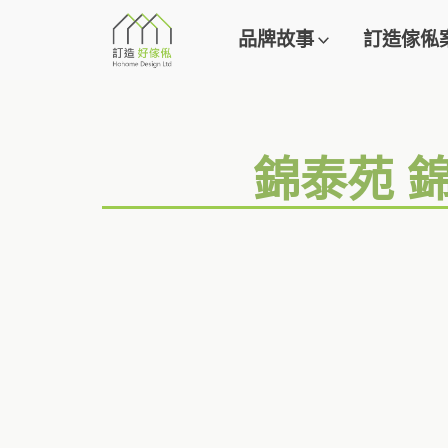
品牌故事
訂造傢俬
錦泰苑 