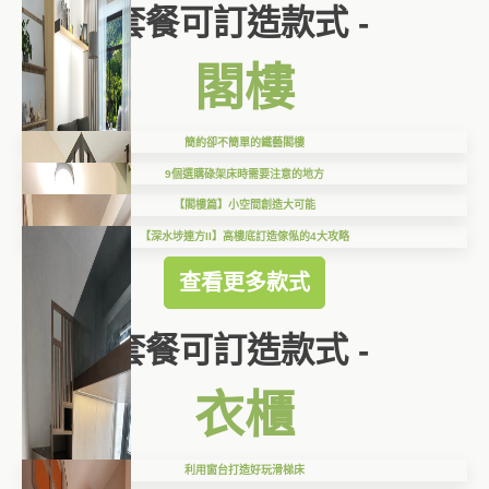
套餐可訂造款式 -
閣樓
簡約卻不簡單的鐵藝閣樓
9個選購碌架床時需要注意的地方
【閣樓篇】小空間創造大可能
【深水埗連方II】高樓底訂造傢俬的4大攻略
查看更多款式
套餐可訂造款式 -
衣櫃
利用窗台打造好玩滑梯床