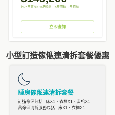
包25尺高櫃+25尺矮櫃+15尺廚櫃+9尺廁櫃
立即查詢
小型訂造傢俬連清拆套餐優惠
睡房傢俬連清拆套餐
訂造傢俬包括 - 床X1、衣櫃X1、書枱X1
舊傢俬清拆服務包括 - 床X1、衣櫃X1