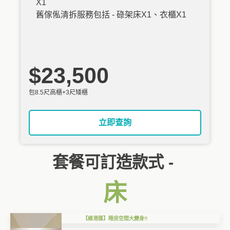
X1
舊傢俬清拆服務包括 - 碌架床X1、衣櫃X1
$23,500
包8.5尺高櫃+3尺矮櫃
立即查詢
套餐可訂造款式 -
床
【維港匯】睡房空間大變身!!