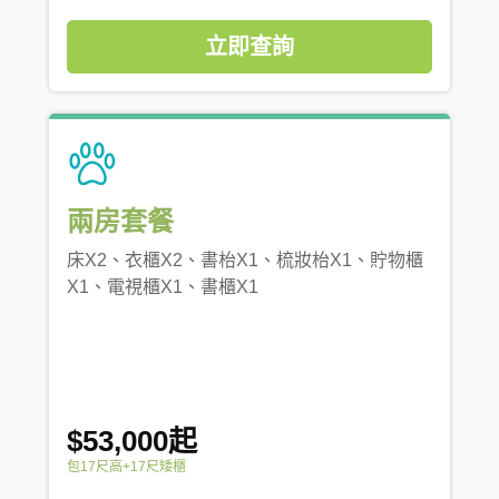
立即查詢
兩房套餐
床X2、衣櫃X2、書枱X1、梳妝枱X1、貯物櫃
X1、電視櫃X1、書櫃X1
$53,000起
包17尺高+17尺矮櫃