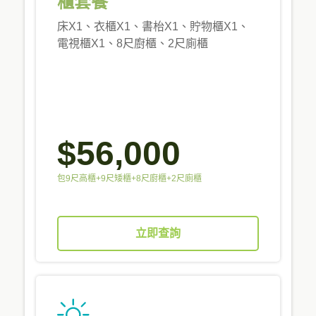
櫃套餐
床X1、衣櫃X1、書枱X1、貯物櫃X1、
電視櫃X1、8尺廚櫃、2尺廁櫃
$56,000
包9尺高櫃+9尺矮櫃+8尺廚櫃+2尺廁櫃
立即查詢