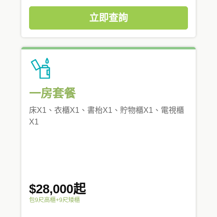
立即查詢
一房套餐
床X1、衣櫃X1、書枱X1、貯物櫃X1、電視櫃
X1
$28,000起
包9尺高櫃+9尺矮櫃