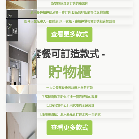
為雙胞胎度身訂造的高架床
原木餐邊櫃連紅酒櫃一體訂造,日系無印飯廳慳位又夠儲物
四件大傢俬塞入一間睡房!床、衣櫃、書枱連電視櫃訂造組合慳到位
查看更多款式
套餐可訂造款式 -
貯物櫃
一人公屋單位也可以變出無限可能
了解秘密數字助你打造一個最舒適的客廳
【北角和富中心】現代簡約全屋設計
【油塘親海駅】湖水綠元素打造水天一色的家
查看更多款式