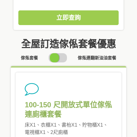
立即查詢
全屋訂造傢俬套餐優惠
SWITCH
傢俬套餐
傢俬連翻新油油套餐
PRICING
100-150 尺開放式單位傢俬
連廁櫃套餐
床X1、衣櫃X1、書枱X1、貯物櫃X1、
電視櫃X1、2尺廁櫃