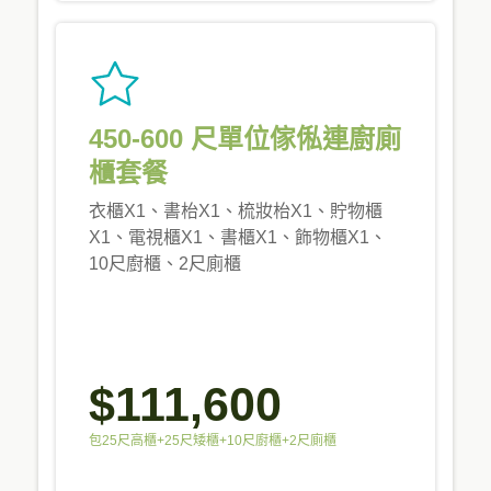
450-600 尺單位傢俬連廚廁
櫃套餐
衣櫃X1、書枱X1、梳妝枱X1、貯物櫃
X1、電視櫃X1、書櫃X1、飾物櫃X1、
10尺廚櫃、2尺廁櫃
$111,600
包25尺高櫃+25尺矮櫃+10尺廚櫃+2尺廁櫃