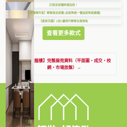
訂造浴室櫃終極指南！
【荃灣陳列室】輕奢風浴室櫃 (岩板陶瓷一體盆配智能鏡櫃)
【富景花園】2房1廳現代輕奢全屋傢俬
查看更多款式
查看【金龍樓】完整屋苑資料（平面圖・成交・校
網・市場放盤）→