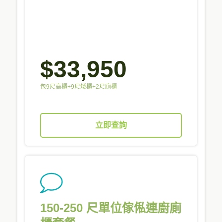
$33,950
包9尺高櫃+9尺矮櫃+2尺廁櫃
立即查詢
150-250 尺單位傢俬連廚廁