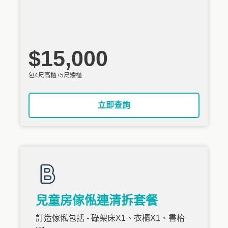
$15,000
包4尺高櫃+5尺矮櫃
立即查詢
兒童房傢俬連清拆套餐
訂造傢俬包括 - 碌架床X1、衣櫃X1、書枱