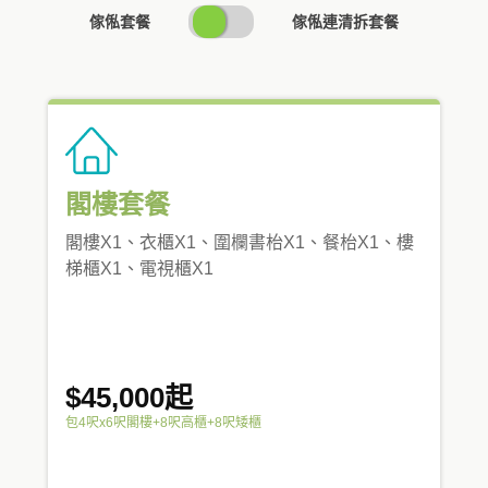
SWITCH
傢俬套餐
傢俬連清拆套餐
PRICING
閣樓套餐
閣樓X1、衣櫃X1、圍欄書枱X1、餐枱X1、樓
梯櫃X1、電視櫃X1
$45,000起
包4呎x6呎閣樓+8呎高櫃+8呎矮櫃