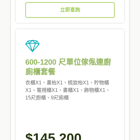
立即查詢
600-1200 尺單位傢俬連廚
廁櫃套餐
衣櫃X1、書枱X1、梳妝枱X1、貯物櫃
X1、電視櫃X1、書櫃X1、飾物櫃X1、
15尺廚櫃、9尺廁櫃
$145,200