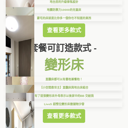
地台房的升級傢俬設計
地震防禦力10000的兒童床
豪宅的床就是比你多一個你也不知道的東西
查看更多款式
套餐可訂造款式 -
變形床
直翻床都可以有書枱兼餐枱！
【小空間救世主】直翻床與地台床組合
有了這張變形床外母表示以後家中的BB 交給我
LivoS 超慳位變形床連儲物沙發
查看更多款式