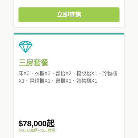
立即查詢
三房套餐
床X3、衣櫃X3、書枱X2、梳妝枱X1、貯物櫃
X1、電視櫃X1、書櫃X1、飾物櫃X1
$78,000起
包25尺高櫃+25尺矮櫃