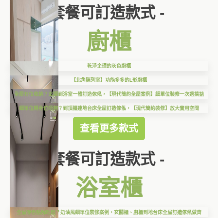
套餐可訂造款式 -
廚櫃
乾淨企理的灰色廚櫃
【北角陳列室】功能多多的L形廚櫃
全屋冇位收納？玄關到浴室一體訂造傢俬，【現代簡約全屋案例】細單位裝修一次過搞掂
細單位轉身位唔夠？到頂櫃連地台床全屋訂造傢俬，【現代簡約裝修】放大實用空間
查看更多款式
套餐可訂造款式 -
浴室櫃
全屋淨色點解唔悶？奶油風細單位裝修案例，玄關櫃、廚櫃到地台床全屋訂造傢俬做齊