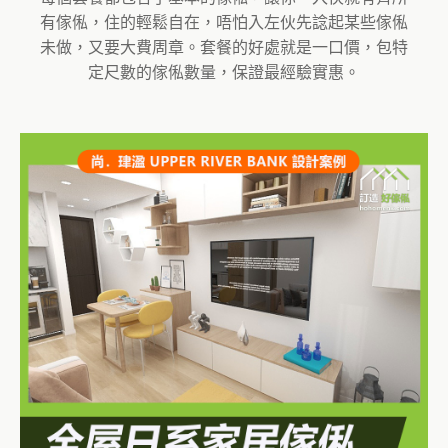
有傢俬，住的輕鬆自在，唔怕入左伙先諗起某些傢俬
未做，又要大費周章。套餐的好處就是一口價，包特
定尺數的傢俬數量，保證最經驗實惠。