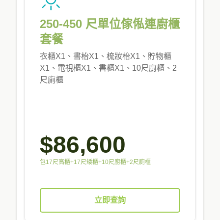
250-450 尺單位傢俬連廚櫃
套餐
衣櫃X1、書枱X1、梳妝枱X1、貯物櫃
X1、電視櫃X1、書櫃X1、10尺廚櫃、2
尺廁櫃
$86,600
包17尺高櫃+17尺矮櫃+10尺廚櫃+2尺廁櫃
立即查詢