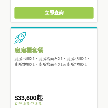
立即查詢
廚廁櫃套餐
廚房吊櫃X1、廚房枱面石X1、廚房地櫃X1、
廁所鏡櫃X1、廁所枱面石X1及廁所地櫃X1
$33,600起
包10尺廚櫃+2尺廁櫃