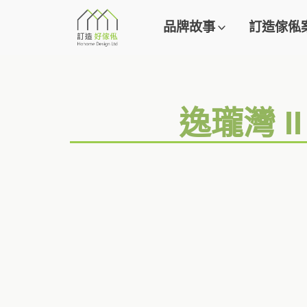
品牌故事
訂造傢俬
逸瓏灣 I