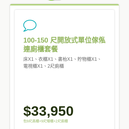
PRICING
100-150 尺開放式單位傢俬
連廁櫃套餐
床X1、衣櫃X1、書枱X1、貯物櫃X1、
電視櫃X1、2尺廁櫃
$33,950
包9尺高櫃+9尺矮櫃+2尺廁櫃