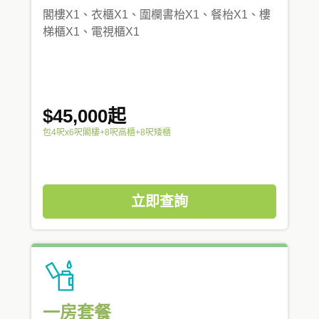
閣樓X1、衣櫃X1、圍欄書枱X1、餐枱X1、樓
梯櫃X1、電視櫃X1
$45,000起
包4呎x6呎閣樓+8呎高櫃+8呎矮櫃
立即查詢
一房套餐