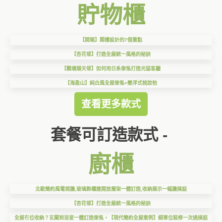
貯物櫃
【開箱】閣樓設計的7個重點
【杏花邨】打造全屋統一風格的秘訣
【觀塘順天邨】如何用日系傢俬打造光猛客廳
【海盈山】純白風全屋傢俬+懸浮式梳妝枱
查看更多款式
套餐可訂造款式 -
廚櫃
北歐簡約風電視牆,玻璃飾櫃連開放層架一體訂造,收納展示一幅牆搞掂
【杏花邨】打造全屋統一風格的秘訣
全屋冇位收納？玄關到浴室一體訂造傢俬，【現代簡約全屋案例】細單位裝修一次過搞掂