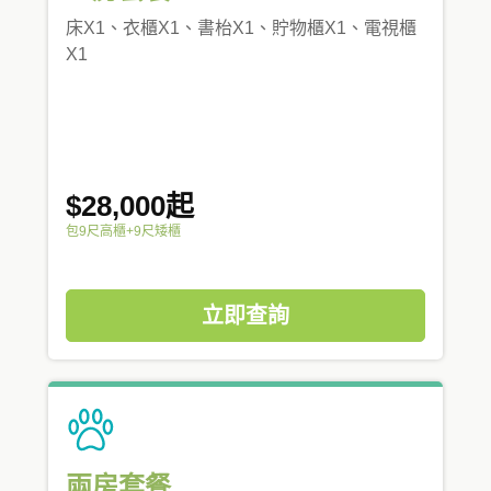
床X1、衣櫃X1、書枱X1、貯物櫃X1、電視櫃
X1
$28,000起
包9尺高櫃+9尺矮櫃
立即查詢
兩房套餐