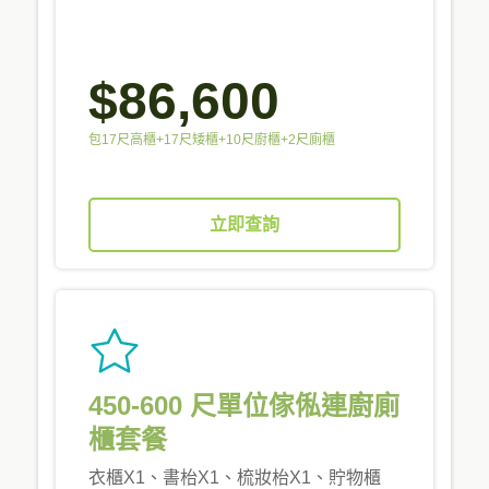
$86,600
包17尺高櫃+17尺矮櫃+10尺廚櫃+2尺廁櫃
立即查詢
450-600 尺單位傢俬連廚廁
櫃套餐
衣櫃X1、書枱X1、梳妝枱X1、貯物櫃