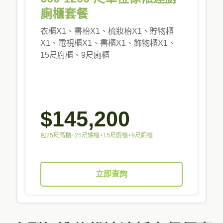
廁櫃套餐
衣櫃X1、書枱X1、梳妝枱X1、貯物櫃
X1、電視櫃X1、書櫃X1、飾物櫃X1、
15尺廚櫃、9尺廁櫃
$145,200
包25尺高櫃+25尺矮櫃+15尺廚櫃+9尺廁櫃
立即查詢