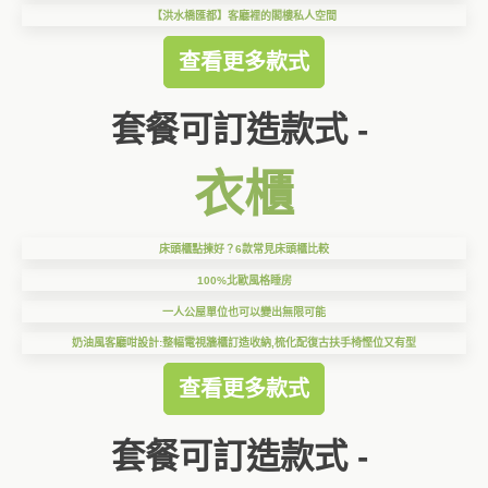
【洪水橋匯都】客廳裡的閣樓私人空間
查看更多款式
套餐可訂造款式 -
衣櫃
床頭櫃點揀好？6款常見床頭櫃比較
100%北歐風格睡房
一人公屋單位也可以變出無限可能
奶油風客廳咁設計:整幅電視牆櫃訂造收納,梳化配復古扶手椅慳位又有型
查看更多款式
套餐可訂造款式 -