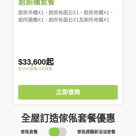
廚廁櫃套餐
廚房吊櫃X1、廚房枱面石X1、廚房地櫃X1、
廁所鏡櫃X1、廁所枱面石X1及廁所地櫃X1
$33,600起
包10尺廚櫃+2尺廁櫃
立即查詢
全屋訂造傢俬套餐優惠
SWITCH
傢俬套餐
傢俬連翻新油油套餐