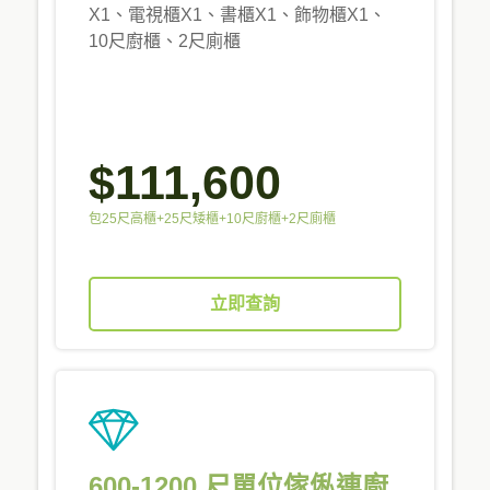
X1、電視櫃X1、書櫃X1、飾物櫃X1、
10尺廚櫃、2尺廁櫃
$111,600
包25尺高櫃+25尺矮櫃+10尺廚櫃+2尺廁櫃
立即查詢
600-1200 尺單位傢俬連廚