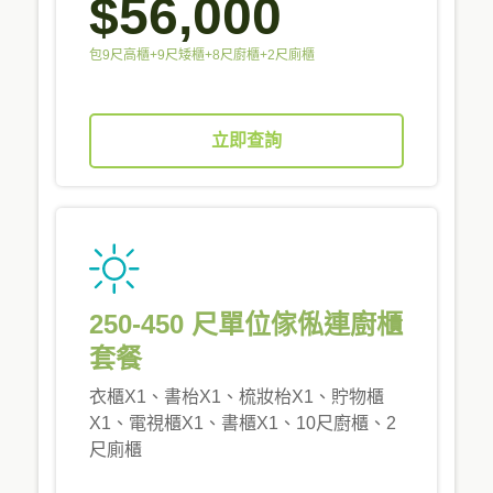
$56,000
包9尺高櫃+9尺矮櫃+8尺廚櫃+2尺廁櫃
立即查詢
250-450 尺單位傢俬連廚櫃
套餐
衣櫃X1、書枱X1、梳妝枱X1、貯物櫃
X1、電視櫃X1、書櫃X1、10尺廚櫃、2
尺廁櫃