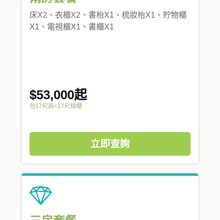
床X2、衣櫃X2、書枱X1、梳妝枱X1、貯物櫃
X1、電視櫃X1、書櫃X1
$53,000起
包17尺高+17尺矮櫃
立即查詢