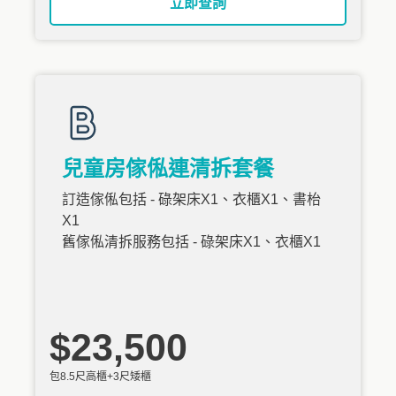
立即查詢
兒童房傢俬連清拆套餐
訂造傢俬包括 - 碌架床X1、衣櫃X1、書枱
X1
舊傢俬清拆服務包括 - 碌架床X1、衣櫃X1
$23,500
包8.5尺高櫃+3尺矮櫃