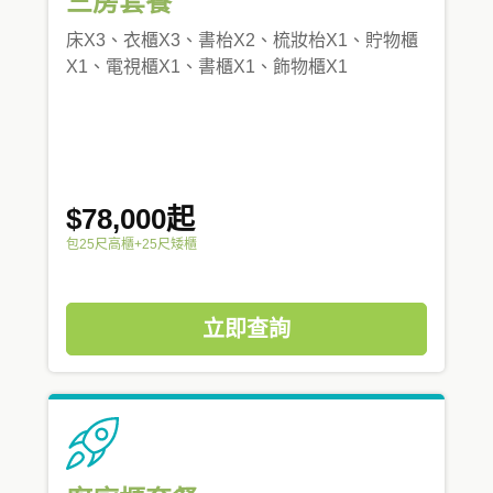
三房套餐
床X3、衣櫃X3、書枱X2、梳妝枱X1、貯物櫃
X1、電視櫃X1、書櫃X1、飾物櫃X1
$78,000起
包25尺高櫃+25尺矮櫃
立即查詢