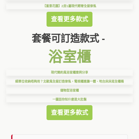
【富景花園】2房1廳現代輕奢全屋傢俬
查看更多款式
套餐可訂造款式 -
浴室櫃
現代簡約風浴室櫃案例分享
細單位收納唔夠用？北歐風全屋訂造傢俬，電視櫃連牆一體、地台床床底全櫃桶
儲物型浴室櫃
一圖話你知什麽是大肚盤
查看更多款式