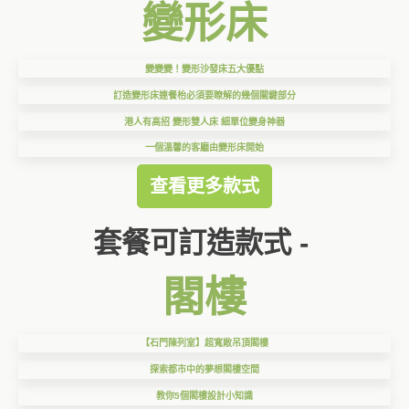
變形床
變變變！變形沙發床五大優點
訂造變形床連餐枱必須要瞭解的幾個關鍵部分
港人有高招 變形雙人床 細單位變身神器
一個溫馨的客廳由變形床開始
查看更多款式
套餐可訂造款式 -
閣樓
【石門陳列室】超寬敞吊頂閣樓
探索都市中的夢想閣樓空間
教你5個閣樓設計小知識