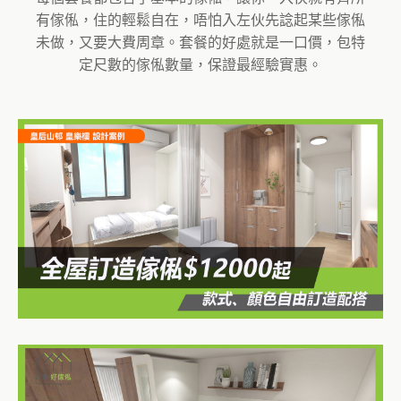
有傢俬，住的輕鬆自在，唔怕入左伙先諗起某些傢俬
未做，又要大費周章。套餐的好處就是一口價，包特
定尺數的傢俬數量，保證最經驗實惠。