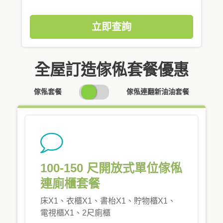
立即查詢
全屋訂造傢俬套餐優惠
SWITCH
傢俬套餐
傢俬連翻新油油套餐
PRICING
100-150 尺開放式單位傢俬
連廁櫃套餐
床X1、衣櫃X1、書枱X1、貯物櫃X1、
電視櫃X1、2尺廁櫃