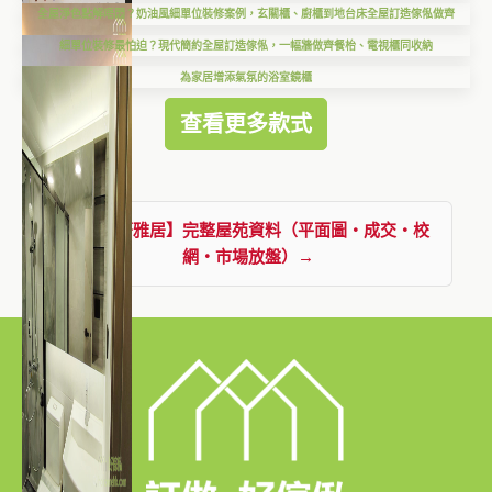
全屋淨色點解唔悶？奶油風細單位裝修案例，玄關櫃、廚櫃到地台床全屋訂造傢俬做齊
細單位裝修最怕迫？現代簡約全屋訂造傢俬，一幅牆做齊餐枱、電視櫃同收納
為家居增添氣氛的浴室鏡櫃
查看更多款式
查看【菁雅居】完整屋苑資料（平面圖・成交・校
網・市場放盤）→