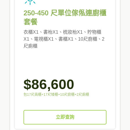
250-450 尺單位傢俬連廚櫃
套餐
衣櫃X1、書枱X1、梳妝枱X1、貯物櫃
X1、電視櫃X1、書櫃X1、10尺廚櫃、2
尺廁櫃
$86,600
包17尺高櫃+17尺矮櫃+10尺廚櫃+2尺廁櫃
立即查詢