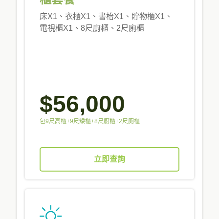
床X1、衣櫃X1、書枱X1、貯物櫃X1、
電視櫃X1、8尺廚櫃、2尺廁櫃
$56,000
包9尺高櫃+9尺矮櫃+8尺廚櫃+2尺廁櫃
立即查詢