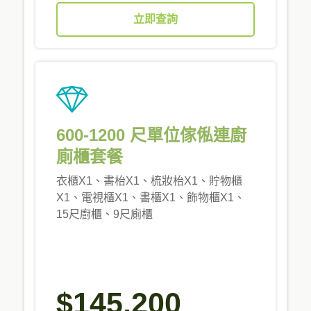
立即查詢
600-1200 尺單位傢俬連廚
廁櫃套餐
衣櫃X1、書枱X1、梳妝枱X1、貯物櫃
X1、電視櫃X1、書櫃X1、飾物櫃X1、
15尺廚櫃、9尺廁櫃
$145,200