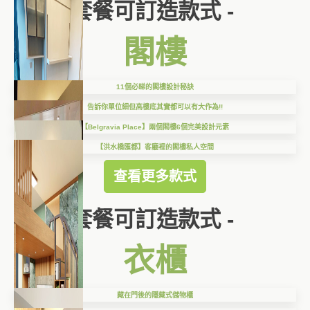
套餐可訂造款式 -
閣樓
11個必睇的閣樓設計秘訣
告訴你單位細但高樓底其實都可以有大作為!!
【Belgravia Place】兩個閣樓6個完美設計元素
【洪水橋匯都】客廳裡的閣樓私人空間
查看更多款式
套餐可訂造款式 -
衣櫃
藏在門後的隱藏式儲物櫃