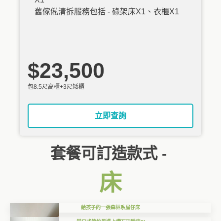
舊傢俬清拆服務包括 - 碌架床X1、衣櫃X1
$23,500
包8.5尺高櫃+3尺矮櫃
立即查詢
套餐可訂造款式 -
床
給孩子的一張森林系屋仔床