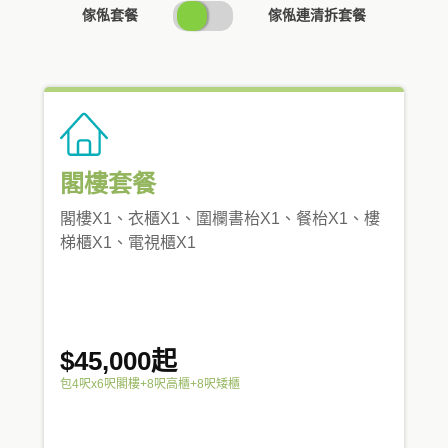
SWITCH
傢俬套餐
傢俬連清拆套餐
PRICING
閣樓套餐
閣樓X1、衣櫃X1、圍欄書枱X1、餐枱X1、樓
梯櫃X1、電視櫃X1
$45,000起
包4呎x6呎閣樓+8呎高櫃+8呎矮櫃