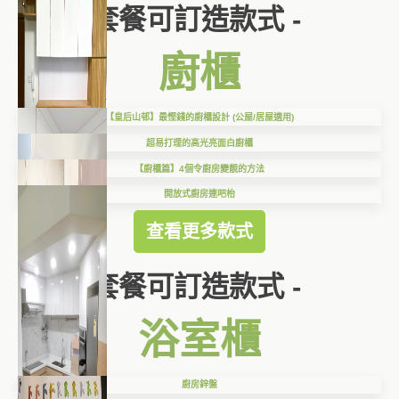
套餐可訂造款式 -
廚櫃
【皇后山邨】最慳錢的廚櫃設計 (公屋/居屋適用)
超易打理的高光亮面白廚櫃
【廚櫃篇】4個令廚房變靚的方法
開放式廚房連吧枱
查看更多款式
套餐可訂造款式 -
浴室櫃
廚房鋅盤