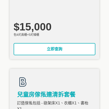
$15,000
包4尺高櫃+5尺矮櫃
立即查詢
兒童房傢俬連清拆套餐
訂造傢俬包括 - 碌架床X1、衣櫃X1、書枱
X1