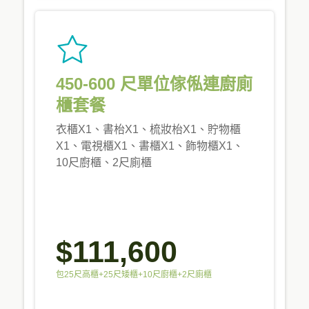
450-600 尺單位傢俬連廚廁
櫃套餐
衣櫃X1、書枱X1、梳妝枱X1、貯物櫃
X1、電視櫃X1、書櫃X1、飾物櫃X1、
10尺廚櫃、2尺廁櫃
$111,600
包25尺高櫃+25尺矮櫃+10尺廚櫃+2尺廁櫃