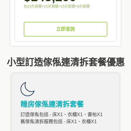
包25尺高櫃+25尺矮櫃+15尺廚櫃+9尺廁櫃
立即查詢
小型訂造傢俬連清拆套餐優惠
睡房傢俬連清拆套餐
訂造傢俬包括 - 床X1、衣櫃X1、書枱X1
舊傢俬清拆服務包括 - 床X1、衣櫃X1