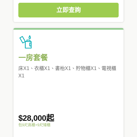
立即查詢
一房套餐
床X1、衣櫃X1、書枱X1、貯物櫃X1、電視櫃
X1
$28,000起
包9尺高櫃+9尺矮櫃