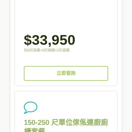
$33,950
包9尺高櫃+9尺矮櫃+2尺廁櫃
立即查詢
150-250 尺單位傢俬連廚廁
櫃套餐