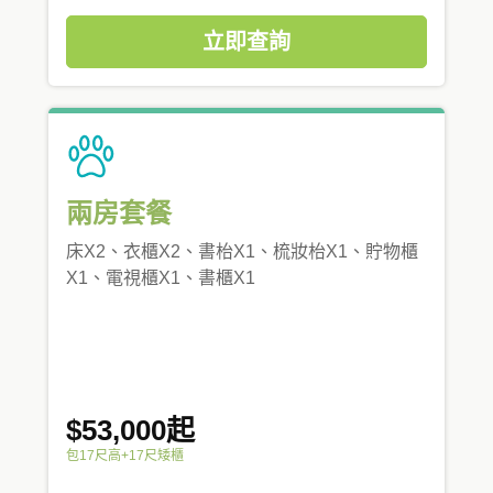
立即查詢
兩房套餐
床X2、衣櫃X2、書枱X1、梳妝枱X1、貯物櫃
X1、電視櫃X1、書櫃X1
$53,000起
包17尺高+17尺矮櫃