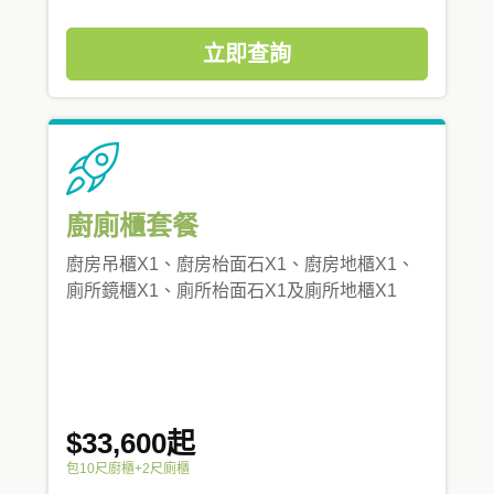
立即查詢
廚廁櫃套餐
廚房吊櫃X1、廚房枱面石X1、廚房地櫃X1、
廁所鏡櫃X1、廁所枱面石X1及廁所地櫃X1
$33,600起
包10尺廚櫃+2尺廁櫃