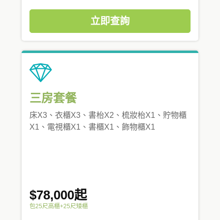
立即查詢
三房套餐
床X3、衣櫃X3、書枱X2、梳妝枱X1、貯物櫃
X1、電視櫃X1、書櫃X1、飾物櫃X1
$78,000起
包25尺高櫃+25尺矮櫃