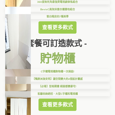
360度無死角最強煲電視劇傢俬組合
BevisC高架床連衣櫃書枱組合
雪白睡房的7種美學
查看更多款式
套餐可訂造款式 -
貯物櫃
C字櫃電視櫃飾物櫃一次搞掂!
【鴨脷洲漁安苑】讓空間變大的4個設計靈感
【必看】型格閣樓 細屋都變豪宅!
客廳收納絕招．大型C字櫃和電視櫃
查看更多款式