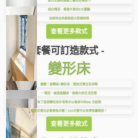
當日式簡約風遇上鑽石形睡房?!
純白睡房．經典不敗的5大關鍵
加高地台床創造超大型儲物間
查看更多款式
套餐可訂造款式 -
變形床
爆靚！旋轉桌+變形床．開放式單位全攻略
一間房．兩張直翻床．無限大的生活空間
有了這張變形床外母表示以後家中的BB 交給我
開放式單位必看傢俬示範！200尺都可以有齊客廳睡房！
查看更多款式