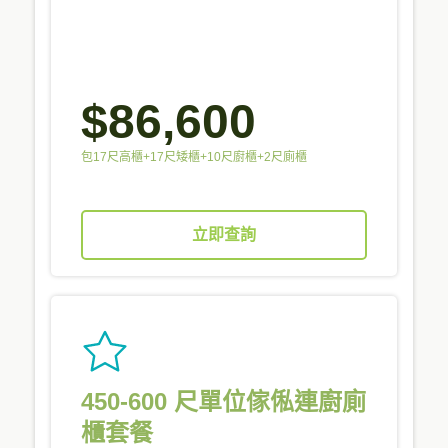
$86,600
包17尺高櫃+17尺矮櫃+10尺廚櫃+2尺廁櫃
立即查詢
450-600 尺單位傢俬連廚廁
櫃套餐