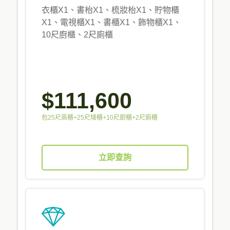
衣櫃X1、書枱X1、梳妝枱X1、貯物櫃
X1、電視櫃X1、書櫃X1、飾物櫃X1、
10尺廚櫃、2尺廁櫃
$111,600
包25尺高櫃+25尺矮櫃+10尺廚櫃+2尺廁櫃
立即查詢