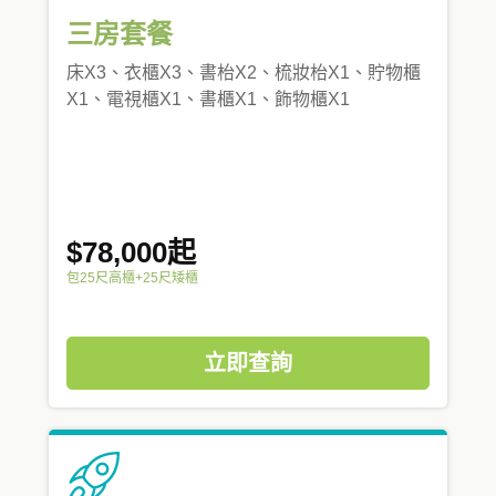
三房套餐
床X3、衣櫃X3、書枱X2、梳妝枱X1、貯物櫃
X1、電視櫃X1、書櫃X1、飾物櫃X1
$78,000起
包25尺高櫃+25尺矮櫃
立即查詢