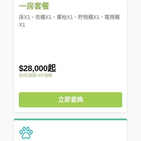
一房套餐
床X1、衣櫃X1、書枱X1、貯物櫃X1、電視櫃
X1
$28,000起
包9尺高櫃+9尺矮櫃
立即查詢