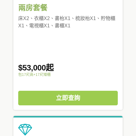
兩房套餐
床X2、衣櫃X2、書枱X1、梳妝枱X1、貯物櫃
X1、電視櫃X1、書櫃X1
$53,000起
包17尺高+17尺矮櫃
立即查詢