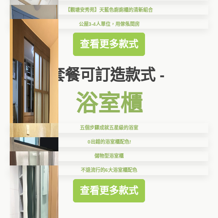
【觀塘安秀苑】天藍色廚廁櫃的清新組合
公屋3-4人單位，用傢俬間房
查看更多款式
套餐可訂造款式 -
浴室櫃
五個步驟成就五星級的浴室
0出錯的浴室櫃配色!
儲物型浴室櫃
不退流行的6大浴室櫃配色
查看更多款式