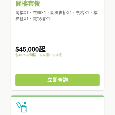
閣樓套餐
閣樓X1、衣櫃X1、圍欄書枱X1、餐枱X1、樓
梯櫃X1、電視櫃X1
$45,000起
包4呎x6呎閣樓+8呎高櫃+8呎矮櫃
立即查詢