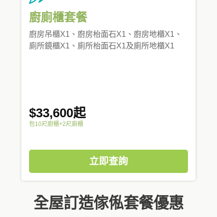
廚廁櫃套餐
廚房吊櫃X1、廚房枱面石X1、廚房地櫃X1、
廁所鏡櫃X1、廁所枱面石X1及廁所地櫃X1
$33,600起
包10尺廚櫃+2尺廁櫃
立即查詢
全屋訂造傢俬套餐優惠