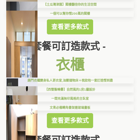
【土瓜灣津匯】閣樓翻倍你的生活空間
一個可以幫你慳200萬的閣樓
查看更多款式
套餐可訂造款式 -
衣櫃
趟門衣櫃變身私人更衣室,油壓儲物床＋梳妝枱一套訂造慳到盡
【西營盤曉譽】自然風的1房1廳設計
一間充滿無印風格的主臥室
文青必備轉角書架連玻璃畫板
查看更多款式