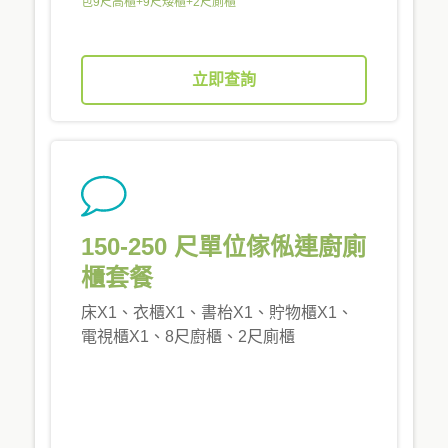
包9尺高櫃+9尺矮櫃+2尺廁櫃
立即查詢
150-250 尺單位傢俬連廚廁
櫃套餐
床X1、衣櫃X1、書枱X1、貯物櫃X1、
電視櫃X1、8尺廚櫃、2尺廁櫃