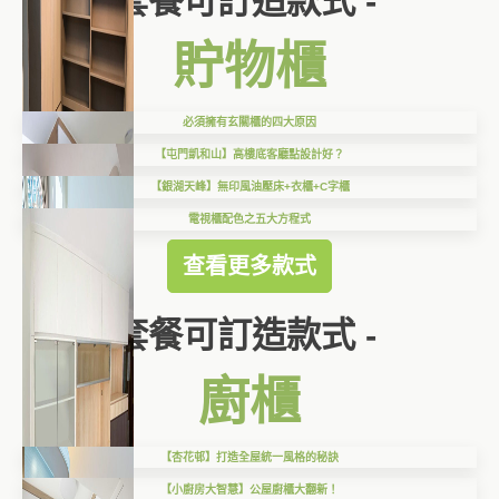
套餐可訂造款式 -
貯物櫃
必須擁有玄關櫃的四大原因
【屯門凱和山】高樓底客廳點設計好？
【銀湖天峰】無印風油壓床+衣櫃+C字櫃
電視櫃配色之五大方程式
查看更多款式
套餐可訂造款式 -
廚櫃
【杏花邨】打造全屋統一風格的秘訣
【小廚房大智慧】公屋廚櫃大翻新！