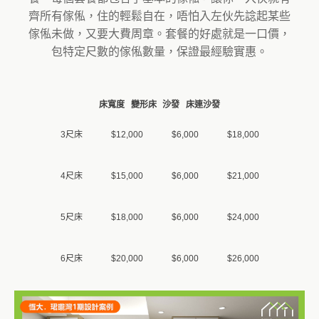
齊所有傢俬，住的輕鬆自在，唔怕入左伙先諗起某些
傢俬未做，又要大費周章。套餐的好處就是一口價，
包特定尺數的傢俬數量，保證最經驗實惠。
床寬度
變形床
沙發
床連沙發
3尺床
$12,000
$6,000
$18,000
4尺床
$15,000
$6,000
$21,000
5尺床
$18,000
$6,000
$24,000
6尺床
$20,000
$6,000
$26,000