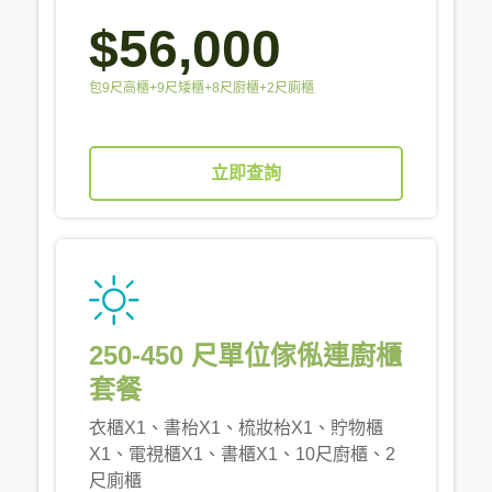
$56,000
包9尺高櫃+9尺矮櫃+8尺廚櫃+2尺廁櫃
立即查詢
250-450 尺單位傢俬連廚櫃
套餐
衣櫃X1、書枱X1、梳妝枱X1、貯物櫃
X1、電視櫃X1、書櫃X1、10尺廚櫃、2
尺廁櫃