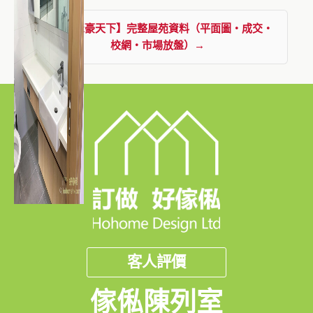
查看【聚豪天下】完整屋苑資料（平面圖・成交・
校網・市場放盤）→
客人評價
傢俬陳列室