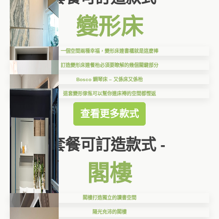
變形床
一個空間兩種幸福，變形床連書櫃就是這麼棒
訂造變形床連餐枱必須要瞭解的幾個關鍵部分
Bosco 鋼琴床 – 又係床又係枱
這套變形傢俬可以幫你連床褥的空間都慳返
查看更多款式
套餐可訂造款式 -
閣樓
閣樓打造獨立的讀書空間
陽光充沛的閣樓