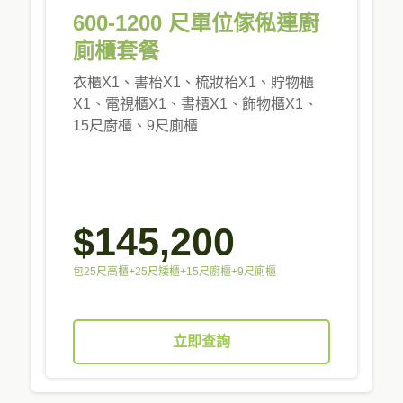
600-1200 尺單位傢俬連廚
廁櫃套餐
衣櫃X1、書枱X1、梳妝枱X1、貯物櫃
X1、電視櫃X1、書櫃X1、飾物櫃X1、
15尺廚櫃、9尺廁櫃
$145,200
包25尺高櫃+25尺矮櫃+15尺廚櫃+9尺廁櫃
立即查詢