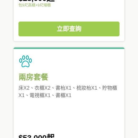
包9尺高櫃+9尺矮櫃
立即查詢
兩房套餐
床X2、衣櫃X2、書枱X1、梳妝枱X1、貯物櫃
X1、電視櫃X1、書櫃X1
$53,000起