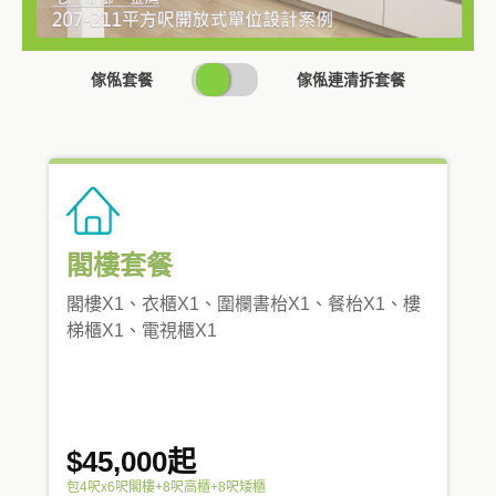
SWITCH
傢俬套餐
傢俬連清拆套餐
PRICING
閣樓套餐
閣樓X1、衣櫃X1、圍欄書枱X1、餐枱X1、樓
梯櫃X1、電視櫃X1
$45,000起
包4呎x6呎閣樓+8呎高櫃+8呎矮櫃