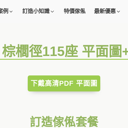
案例
訂造小知識
特價傢俬
最新優惠
 棕櫚徑115座 平面
下戴高清PDF 平面圖
訂造傢俬套餐