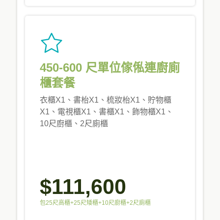
450-600 尺單位傢俬連廚廁
櫃套餐
衣櫃X1、書枱X1、梳妝枱X1、貯物櫃
X1、電視櫃X1、書櫃X1、飾物櫃X1、
10尺廚櫃、2尺廁櫃
$111,600
包25尺高櫃+25尺矮櫃+10尺廚櫃+2尺廁櫃