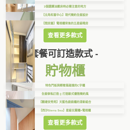
3個選購油壓床時必需注意的地方
【北角和富中心】現代簡約全屋設計
【間房篇】電視櫃背後的五星級睡房
查看更多款式
套餐可訂造款式 -
貯物櫃
特色門板與輕奢風碰撞的C字櫃
全屋傢俬訂造 || 打造歐式優雅簡約風
【觀塘安秀苑】天藍色廚廁櫃的清新組合
【西沙Sierra Sea】星級玄關櫃+電視櫃
查看更多款式