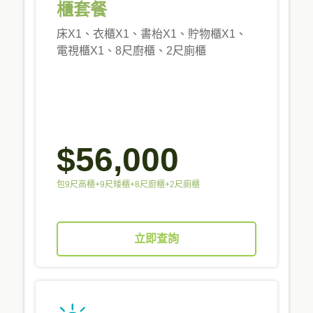
櫃套餐
床X1、衣櫃X1、書枱X1、貯物櫃X1、
電視櫃X1、8尺廚櫃、2尺廁櫃
$56,000
包9尺高櫃+9尺矮櫃+8尺廚櫃+2尺廁櫃
立即查詢