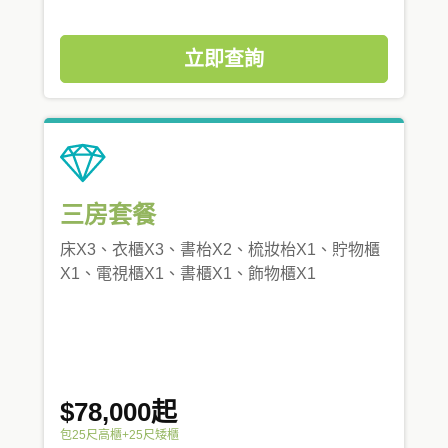
立即查詢
三房套餐
床X3、衣櫃X3、書枱X2、梳妝枱X1、貯物櫃
X1、電視櫃X1、書櫃X1、飾物櫃X1
$78,000起
包25尺高櫃+25尺矮櫃