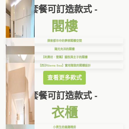
套餐可訂造款式 -
閣樓
探索都市中的夢想閣樓空間
陽光充沛的閣樓
【利奧坊．壹隅】貓奴與主子的閣樓
【西沙Sierra Sea】實用雅致的閣樓設計
查看更多款式
套餐可訂造款式 -
衣櫃
小男生的童趣睡房