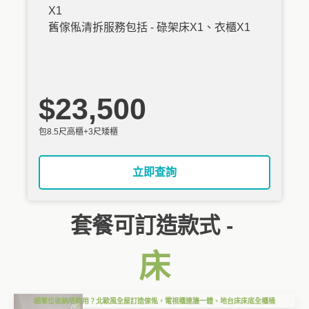
X1
舊傢俬清拆服務包括 - 碌架床X1、衣櫃X1
$23,500
包8.5尺高櫃+3尺矮櫃
立即查詢
套餐可訂造款式 -
床
細單位收納唔夠用？北歐風全屋訂造傢俬，電視櫃連牆一體、地台床床底全櫃桶