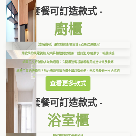
套餐可訂造款式 -
廚櫃
【皇后山邨】最慳錢的廚櫃設計 (公屋/居屋適用)
北歐簡約風電視牆,玻璃飾櫃連開放層架一體訂造,收納展示一幅牆搞掂
細單位又想儲物多兼夠通透？玄關櫃連電視牆輕奢風訂造傢俬及裝修
細單位收納唔夠用？地台床連到頂衣櫃全屋訂造傢俬，無印風裝修一次過搞掂
查看更多款式
套餐可訂造款式 -
浴室櫃
現代輕型豪宅傢俬設計