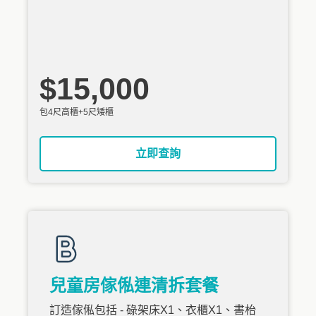
$15,000
包4尺高櫃+5尺矮櫃
立即查詢
兒童房傢俬連清拆套餐
訂造傢俬包括 - 碌架床X1、衣櫃X1、書枱