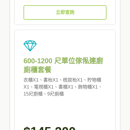
立即查詢
600-1200 尺單位傢俬連廚
廁櫃套餐
衣櫃X1、書枱X1、梳妝枱X1、貯物櫃
X1、電視櫃X1、書櫃X1、飾物櫃X1、
15尺廚櫃、9尺廁櫃