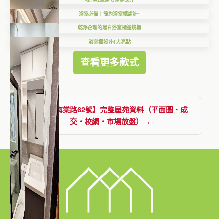
浴室必備！簡約浴室櫃設計~
乾淨企理的黑白浴室櫃連鏡櫃
浴室櫃設計4大亮點
查看更多款式
查看【海棠路62號】完整屋苑資料（平面圖・成
交・校網・市場放盤）→