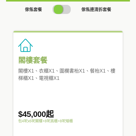
SWITCH
傢俬套餐
傢俬連清拆套餐
PRICING
閣樓套餐
閣樓X1、衣櫃X1、圍欄書枱X1、餐枱X1、樓
梯櫃X1、電視櫃X1
$45,000起
包4呎x6呎閣樓+8呎高櫃+8呎矮櫃