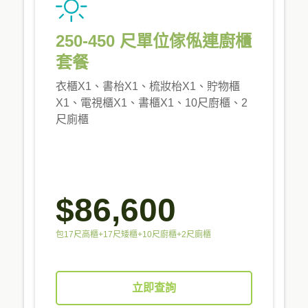
250-450 尺單位傢俬連廚櫃
套餐
衣櫃X1、書枱X1、梳妝枱X1、貯物櫃
X1、電視櫃X1、書櫃X1、10尺廚櫃、2
尺廁櫃
$86,600
包17尺高櫃+17尺矮櫃+10尺廚櫃+2尺廁櫃
立即查詢