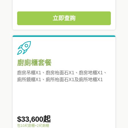
立即查詢
廚廁櫃套餐
廚房吊櫃X1、廚房枱面石X1、廚房地櫃X1、
廁所鏡櫃X1、廁所枱面石X1及廁所地櫃X1
$33,600起
包10尺廚櫃+2尺廁櫃