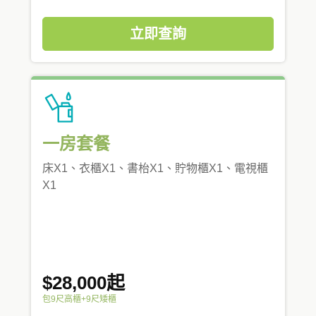
立即查詢
一房套餐
床X1、衣櫃X1、書枱X1、貯物櫃X1、電視櫃
X1
$28,000起
包9尺高櫃+9尺矮櫃