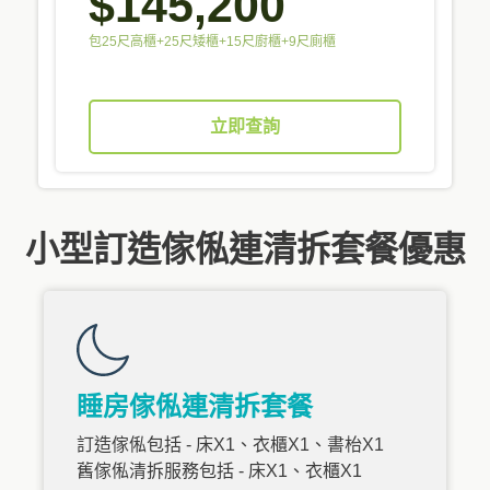
$145,200
包25尺高櫃+25尺矮櫃+15尺廚櫃+9尺廁櫃
立即查詢
小型訂造傢俬連清拆套餐優惠
睡房傢俬連清拆套餐
訂造傢俬包括 - 床X1、衣櫃X1、書枱X1
舊傢俬清拆服務包括 - 床X1、衣櫃X1