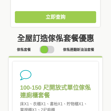
立即查詢
全屋訂造傢俬套餐優惠
SWITCH
傢俬套餐
傢俬連翻新油油套餐
PRICING
100-150 尺開放式單位傢俬
連廁櫃套餐
床X1、衣櫃X1、書枱X1、貯物櫃X1、
電視櫃X1、2尺廁櫃