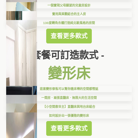
一個實現父母願望的兒童房設計
實用與美觀結合的主人房
130度轉角衣櫃打造純北歐風格的房間
查看更多款式
套餐可訂造款式 -
變形床
這套變形傢俬可以幫你連床褥的空間都慳返
一間房．兩張直翻床．無限大的生活空間
【小空間救世主】直翻床與地台床組合
如何設計出一張優雅的變形床
查看更多款式