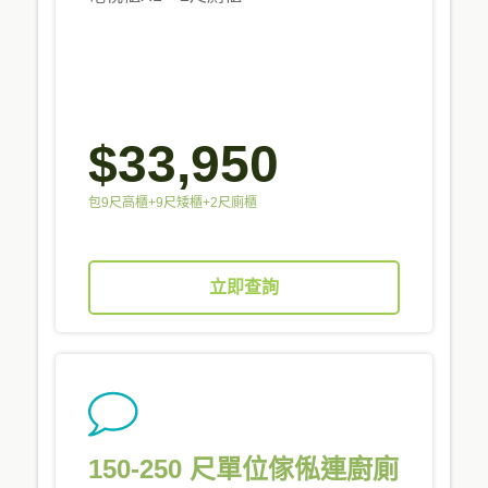
$33,950
包9尺高櫃+9尺矮櫃+2尺廁櫃
立即查詢
150-250 尺單位傢俬連廚廁