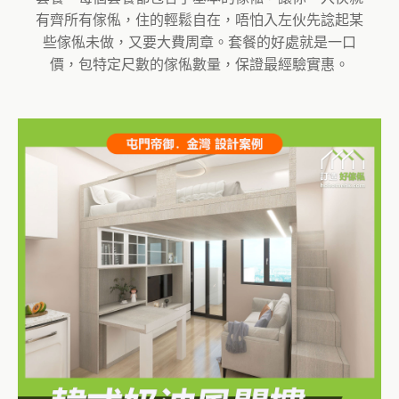
有齊所有傢俬，住的輕鬆自在，唔怕入左伙先諗起某
些傢俬未做，又要大費周章。套餐的好處就是一口
價，包特定尺數的傢俬數量，保證最經驗實惠。