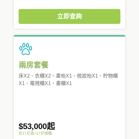
立即查詢
兩房套餐
床X2、衣櫃X2、書枱X1、梳妝枱X1、貯物櫃
X1、電視櫃X1、書櫃X1
$53,000起
包17尺高+17尺矮櫃