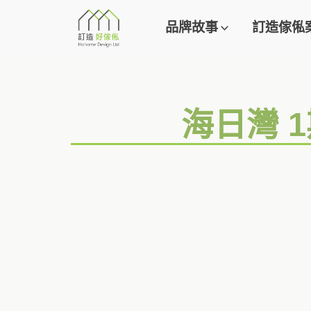
品牌故事
訂造傢俬
海日灣 