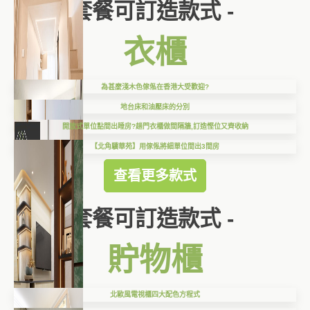
套餐可訂造款式 -
衣櫃
為甚麼淺木色傢俬在香港大受歡迎?
地台床和油壓床的分別
開放式單位點間出睡房?趟門衣櫃做間隔牆,訂造慳位又齊收納
【北角驥華苑】用傢俬將細單位間出3間房
查看更多款式
套餐可訂造款式 -
貯物櫃
北歐風電視櫃四大配色方程式