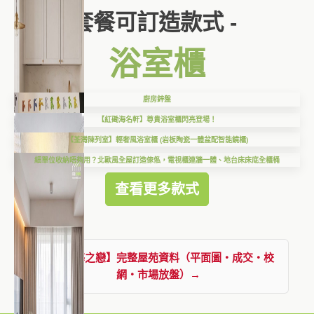
套餐可訂造款式 -
浴室櫃
廚房鋅盤
【紅磡海名軒】尊貴浴室櫃閃亮登場！
【荃灣陳列室】輕奢風浴室櫃 (岩板陶瓷一體盆配智能鏡櫃)
細單位收納唔夠用？北歐風全屋訂造傢俬，電視櫃連牆一體、地台床床底全櫃桶
查看更多款式
查看【海之戀】完整屋苑資料（平面圖・成交・校
網・市場放盤）→