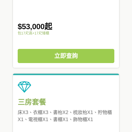
$53,000起
包17尺高+17尺矮櫃
立即查詢
三房套餐
床X3、衣櫃X3、書枱X2、梳妝枱X1、貯物櫃
X1、電視櫃X1、書櫃X1、飾物櫃X1