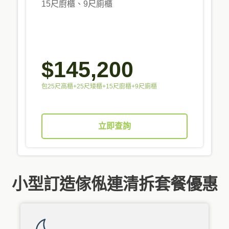
15尺廚櫃、9尺廁櫃
$145,200
包25尺高櫃+25尺矮櫃+15尺廚櫃+9尺廁櫃
立即查詢
小型訂造傢俬連清拆套餐優惠