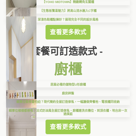
【YOHO MIDTOWN】精緻轉角玄關櫃
【生態板驚喜魅力】將高山流水融入C字櫃
深淺色鞋櫃點揀好？展現完全不同的設計風格
查看更多款式
套餐可訂造款式 -
廚櫃
居屋必備的儲物型U形廚櫃
廚房鋅盤
細單位裝修最怕迫？現代簡約全屋訂造傢俬，一幅牆做齊餐枱、電視櫃同收納
細單位樣樣都想有？法式奶油風全屋訂造傢俬，廚櫃連洗衣機位、到頂衣櫃、地台床一次
過搞掂
查看更多款式