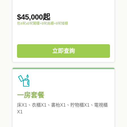
$45,000起
包4呎x6呎閣樓+8呎高櫃+8呎矮櫃
立即查詢
一房套餐
床X1、衣櫃X1、書枱X1、貯物櫃X1、電視櫃
X1