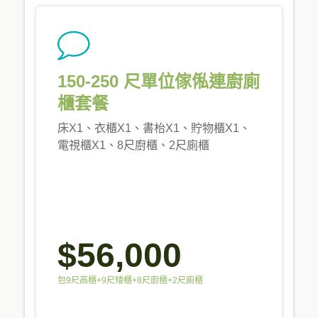
150-250 尺單位傢俬連廚廁
櫃套餐
床X1、衣櫃X1、書枱X1、貯物櫃X1、
電視櫃X1、8尺廚櫃、2尺廁櫃
$56,000
包9尺高櫃+9尺矮櫃+8尺廚櫃+2尺廁櫃