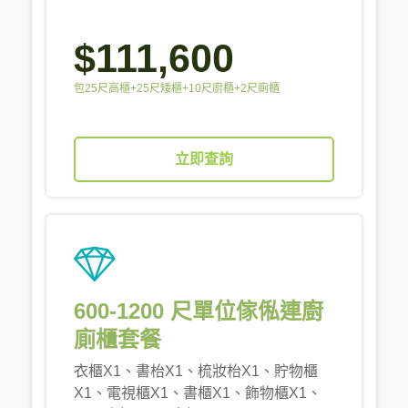
$111,600
包25尺高櫃+25尺矮櫃+10尺廚櫃+2尺廁櫃
立即查詢
600-1200 尺單位傢俬連廚
廁櫃套餐
衣櫃X1、書枱X1、梳妝枱X1、貯物櫃
X1、電視櫃X1、書櫃X1、飾物櫃X1、