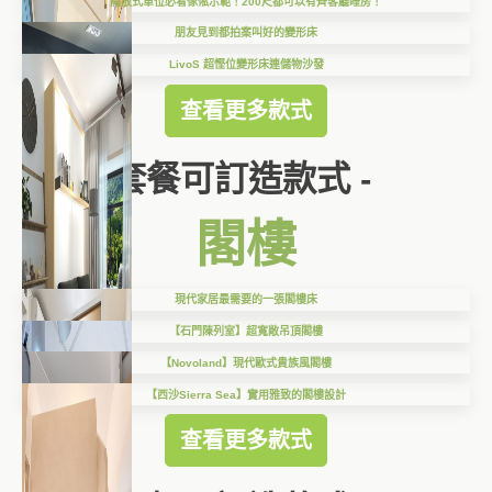
開放式單位必看傢俬示範！200尺都可以有齊客廳睡房！
朋友見到都拍案叫好的變形床
LivoS 超慳位變形床連儲物沙發
查看更多款式
套餐可訂造款式 -
閣樓
現代家居最需要的一張閣樓床
【石門陳列室】超寬敞吊頂閣樓
【Novoland】現代歐式貴族風閣樓
【西沙Sierra Sea】實用雅致的閣樓設計
查看更多款式