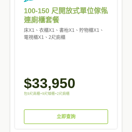
100-150 尺開放式單位傢俬
連廁櫃套餐
床X1、衣櫃X1、書枱X1、貯物櫃X1、
電視櫃X1、2尺廁櫃
$33,950
包9尺高櫃+9尺矮櫃+2尺廁櫃
立即查詢