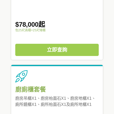
$78,000起
包25尺高櫃+25尺矮櫃
立即查詢
廚廁櫃套餐
廚房吊櫃X1、廚房枱面石X1、廚房地櫃X1、
廁所鏡櫃X1、廁所枱面石X1及廁所地櫃X1