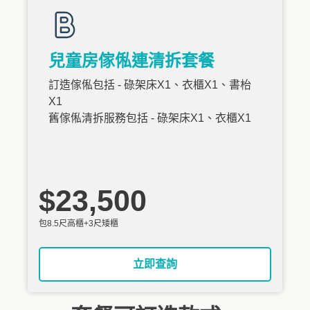
兒童房傢俬連清拆套餐
訂造傢俬包括 - 碌架床X1、衣櫃X1、書枱
X1
舊傢俬清拆服務包括 - 碌架床X1、衣櫃X1
$23,500
包8.5尺高櫃+3尺矮櫃
立即查詢