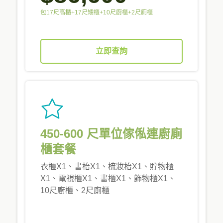
包17尺高櫃+17尺矮櫃+10尺廚櫃+2尺廁櫃
立即查詢
450-600 尺單位傢俬連廚廁
櫃套餐
衣櫃X1、書枱X1、梳妝枱X1、貯物櫃
X1、電視櫃X1、書櫃X1、飾物櫃X1、
10尺廚櫃、2尺廁櫃