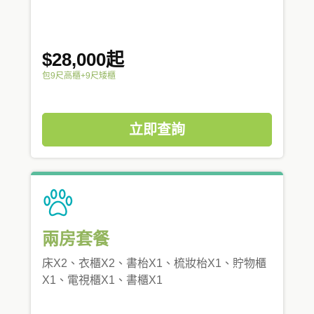
$28,000起
包9尺高櫃+9尺矮櫃
立即查詢
兩房套餐
床X2、衣櫃X2、書枱X1、梳妝枱X1、貯物櫃
X1、電視櫃X1、書櫃X1