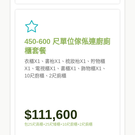
450-600 尺單位傢俬連廚廁
櫃套餐
衣櫃X1、書枱X1、梳妝枱X1、貯物櫃
X1、電視櫃X1、書櫃X1、飾物櫃X1、
10尺廚櫃、2尺廁櫃
$111,600
包25尺高櫃+25尺矮櫃+10尺廚櫃+2尺廁櫃