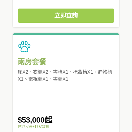
立即查詢
兩房套餐
床X2、衣櫃X2、書枱X1、梳妝枱X1、貯物櫃
X1、電視櫃X1、書櫃X1
$53,000起
包17尺高+17尺矮櫃