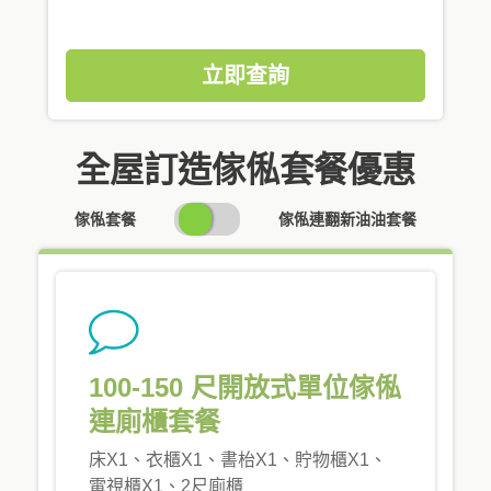
立即查詢
全屋訂造傢俬套餐優惠
SWITCH
傢俬套餐
傢俬連翻新油油套餐
PRICING
100-150 尺開放式單位傢俬
連廁櫃套餐
床X1、衣櫃X1、書枱X1、貯物櫃X1、
電視櫃X1、2尺廁櫃