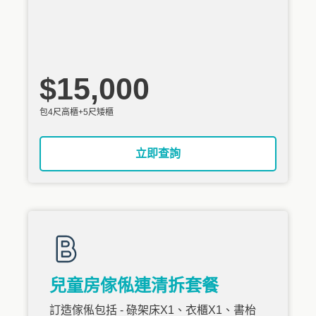
$15,000
包4尺高櫃+5尺矮櫃
立即查詢
兒童房傢俬連清拆套餐
訂造傢俬包括 - 碌架床X1、衣櫃X1、書枱