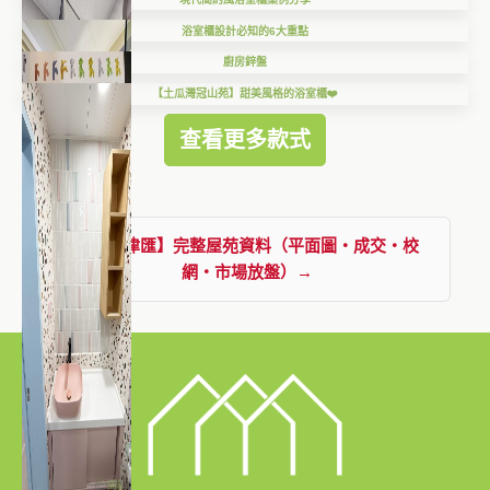
浴室櫃設計必知的6大重點
廚房鋅盤
【土瓜灣冠山苑】甜美風格的浴室櫃❤️
查看更多款式
查看【津匯】完整屋苑資料（平面圖・成交・校
網・市場放盤）→