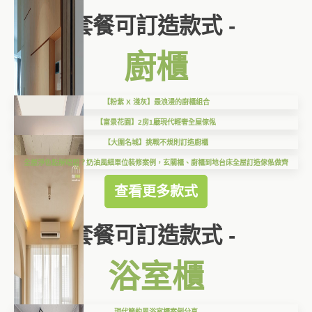
套餐可訂造款式 -
廚櫃
【粉紫 X 淺灰】最浪漫的廚櫃組合
【富景花園】2房1廳現代輕奢全屋傢俬
【大圍名城】挑戰不規則訂造廚櫃
全屋淨色點解唔悶？奶油風細單位裝修案例，玄關櫃、廚櫃到地台床全屋訂造傢俬做齊
查看更多款式
套餐可訂造款式 -
浴室櫃
現代簡約風浴室櫃案例分享