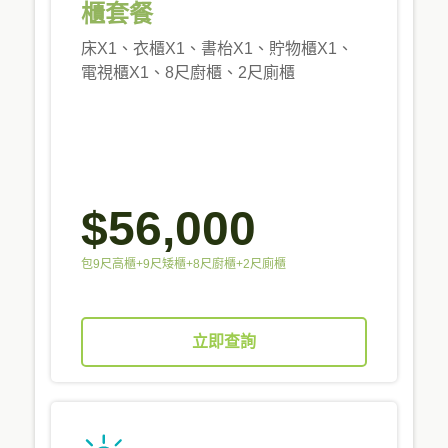
櫃套餐
床X1、衣櫃X1、書枱X1、貯物櫃X1、
電視櫃X1、8尺廚櫃、2尺廁櫃
$56,000
包9尺高櫃+9尺矮櫃+8尺廚櫃+2尺廁櫃
立即查詢