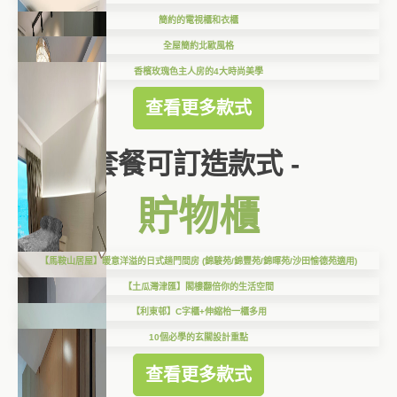
簡約的電視櫃和衣櫃
全屋簡約北歐風格
香檳玫瑰色主人房的4大時尚美學
查看更多款式
套餐可訂造款式 -
貯物櫃
【馬鞍山居屋】暖意洋溢的日式趟門間房 (錦駿苑/錦豐苑/錦暉苑/沙田愉德苑適用)
【土瓜灣津匯】閣樓翻倍你的生活空間
【利東邨】C字櫃+伸縮枱一櫃多用
10個必學的玄關設計重點
查看更多款式