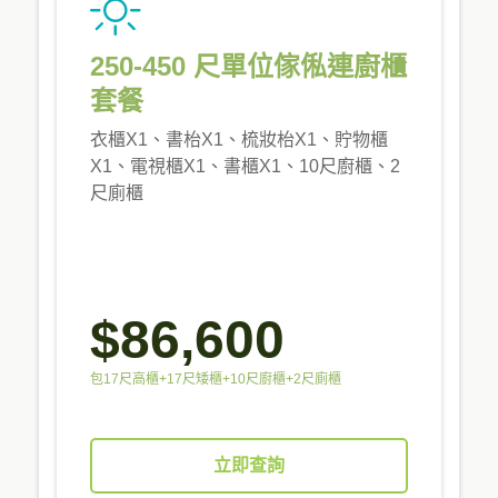
250-450 尺單位傢俬連廚櫃
套餐
衣櫃X1、書枱X1、梳妝枱X1、貯物櫃
X1、電視櫃X1、書櫃X1、10尺廚櫃、2
尺廁櫃
$86,600
包17尺高櫃+17尺矮櫃+10尺廚櫃+2尺廁櫃
立即查詢