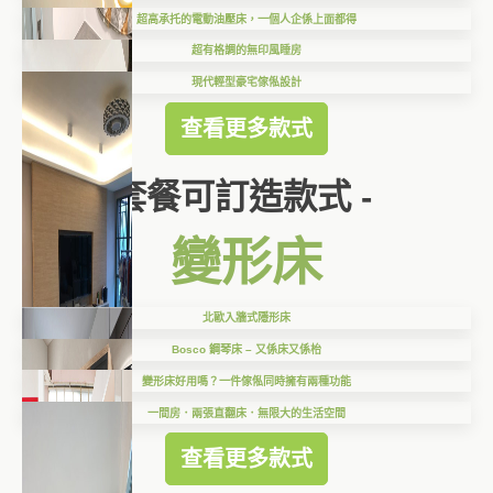
超高承托的電動油壓床，一個人企係上面都得
超有格調的無印風睡房
現代輕型豪宅傢俬設計
查看更多款式
套餐可訂造款式 -
變形床
北歐入牆式隱形床
Bosco 鋼琴床 – 又係床又係枱
變形床好用嗎？一件傢俬同時擁有兩種功能
一間房．兩張直翻床．無限大的生活空間
查看更多款式