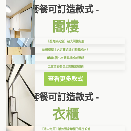
套餐可訂造款式 -
閣樓
【荃灣陳列室】超大閣樓組合
納米樓屋主必定要認識的閣樓設計！
解鎖6個小空間閣樓設計靈感
工廈空間翻倍全靠鐵架閣樓!
查看更多款式
套餐可訂造款式 -
衣櫃
【地中海風】猶如置身希臘的睡房設計