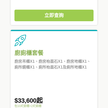
立即查詢
廚廁櫃套餐
廚房吊櫃X1、廚房枱面石X1、廚房地櫃X1、
廁所鏡櫃X1、廁所枱面石X1及廁所地櫃X1
$33,600起
包10尺廚櫃+2尺廁櫃