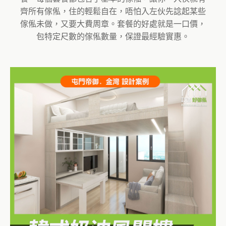
齊所有傢俬，住的輕鬆自在，唔怕入左伙先諗起某些
傢俬未做，又要大費周章。套餐的好處就是一口價，
包特定尺數的傢俬數量，保證最經驗實惠。