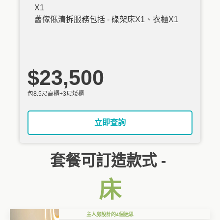
X1
舊傢俬清拆服務包括 - 碌架床X1、衣櫃X1
$23,500
包8.5尺高櫃+3尺矮櫃
立即查詢
套餐可訂造款式 -
床
主人房設計的4個迷思