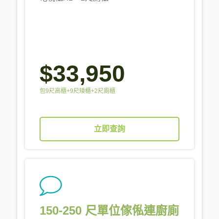
$33,950
包9尺高櫃+9尺矮櫃+2尺廁櫃
立即查詢
150-250 尺單位傢俬連廚廁