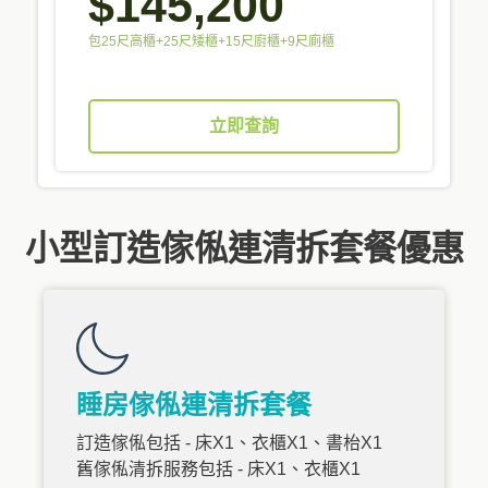
$145,200
包25尺高櫃+25尺矮櫃+15尺廚櫃+9尺廁櫃
立即查詢
小型訂造傢俬連清拆套餐優惠
睡房傢俬連清拆套餐
訂造傢俬包括 - 床X1、衣櫃X1、書枱X1
舊傢俬清拆服務包括 - 床X1、衣櫃X1