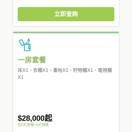
立即查詢
一房套餐
床X1、衣櫃X1、書枱X1、貯物櫃X1、電視櫃
X1
$28,000起
包9尺高櫃+9尺矮櫃