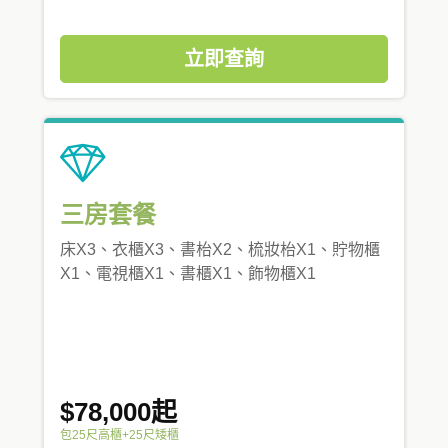
立即查詢
三房套餐
床X3、衣櫃X3、書枱X2、梳妝枱X1、貯物櫃
X1、電視櫃X1、書櫃X1、飾物櫃X1
$78,000起
包25尺高櫃+25尺矮櫃