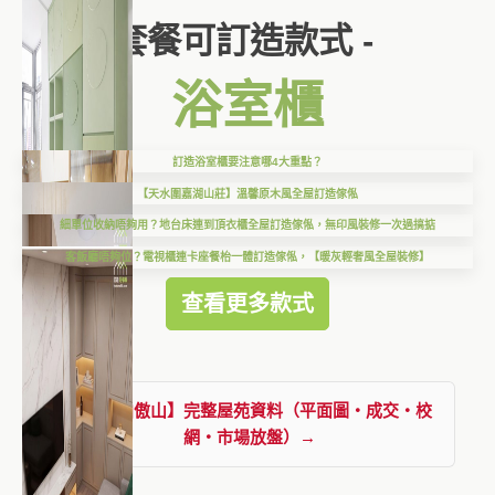
套餐可訂造款式 -
浴室櫃
訂造浴室櫃要注意哪4大重點？
【天水圍嘉湖山莊】溫馨原木風全屋訂造傢俬
細單位收納唔夠用？地台床連到頂衣櫃全屋訂造傢俬，無印風裝修一次過搞掂
客飯廳唔夠位？電視櫃連卡座餐枱一體訂造傢俬，【暖灰輕奢風全屋裝修】
查看更多款式
查看【柏傲山】完整屋苑資料（平面圖・成交・校
網・市場放盤）→