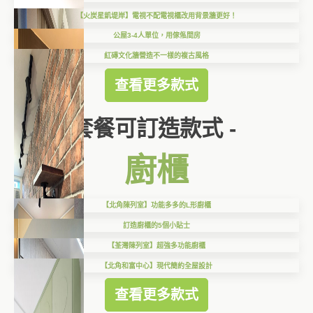
【火炭星凱堤岸】電視不配電視櫃改用背景牆更好！
公屋3-4人單位，用傢俬間房
紅磚文化牆營造不一樣的複古風格
查看更多款式
套餐可訂造款式 -
廚櫃
【北角陳列室】功能多多的L形廚櫃
訂造廚櫃的5個小貼士
【荃灣陳列室】超強多功能廚櫃
【北角和富中心】現代簡約全屋設計
查看更多款式