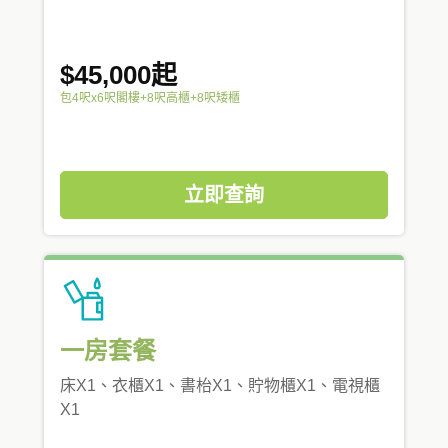
$45,000起
包4呎x6呎閣樓+8呎高櫃+8呎矮櫃
立即查詢
一房套餐
床X1、衣櫃X1、書枱X1、貯物櫃X1、電視櫃
X1