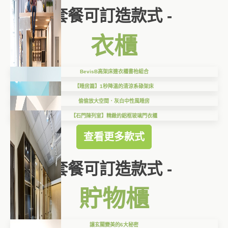
套餐可訂造款式 -
衣櫃
BevisB高架床連衣櫃書枱組合
【睡房篇】1秒降溫的清涼系碌架床
偷偷放大空間．灰白中性風睡房
【石門陳列室】精緻的鋁框玻璃門衣櫃
查看更多款式
套餐可訂造款式 -
貯物櫃
讓玄關變美的6大秘密