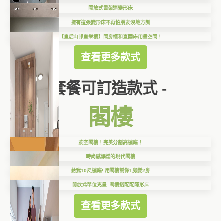
開放式書架連變形床
擁有這張變形床不再怕朋友沒地方訓
【皇后山邨皇樂樓】間房櫃和直翻床用盡空間！
查看更多款式
套餐可訂造款式 -
閣樓
凌空閣樓！完美分割高樓底！
時尚感爆燈的現代閣樓
給我10尺樓底! 用閣樓幫你1房變2房
開放式單位克星: 閣樓搭配配隱形床
查看更多款式