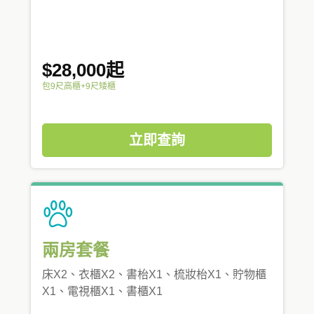
$28,000起
包9尺高櫃+9尺矮櫃
立即查詢
兩房套餐
床X2、衣櫃X2、書枱X1、梳妝枱X1、貯物櫃
X1、電視櫃X1、書櫃X1