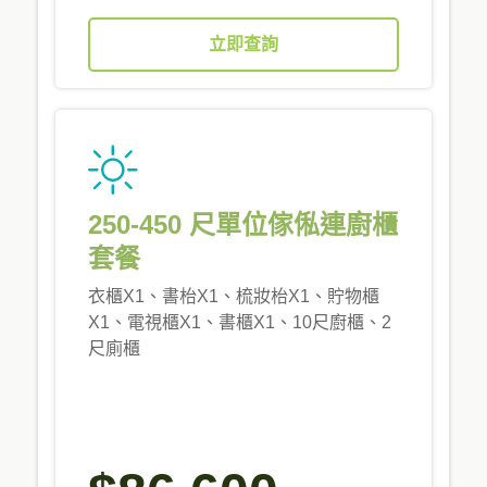
立即查詢
250-450 尺單位傢俬連廚櫃
套餐
衣櫃X1、書枱X1、梳妝枱X1、貯物櫃
X1、電視櫃X1、書櫃X1、10尺廚櫃、2
尺廁櫃