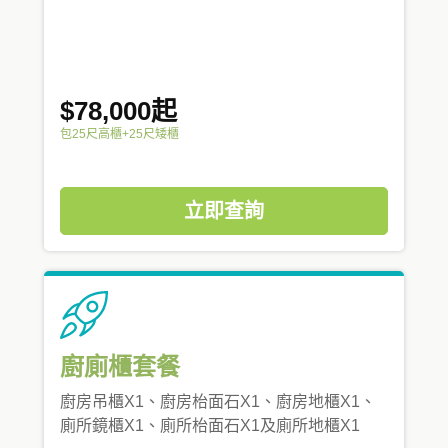
$78,000起
包25尺高櫃+25尺矮櫃
立即查詢
廚廁櫃套餐
廚房吊櫃X1、廚房枱面石X1、廚房地櫃X1、
廁所鏡櫃X1、廁所枱面石X1及廁所地櫃X1