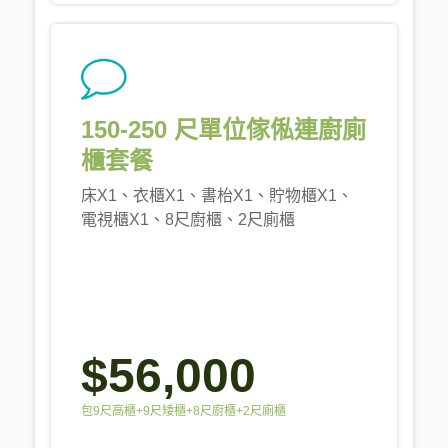
150-250 尺單位傢俬連廚廁
櫃套餐
床X1、衣櫃X1、書枱X1、貯物櫃X1、
電視櫃X1、8尺廚櫃、2尺廁櫃
$56,000
包9尺高櫃+9尺矮櫃+8尺廚櫃+2尺廁櫃