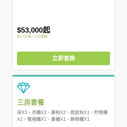
$53,000起
包17尺高+17尺矮櫃
立即查詢
三房套餐
床X3、衣櫃X3、書枱X2、梳妝枱X1、貯物櫃
X1、電視櫃X1、書櫃X1、飾物櫃X1