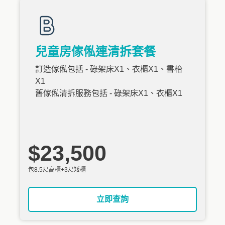
兒童房傢俬連清拆套餐
訂造傢俬包括 - 碌架床X1、衣櫃X1、書枱
X1
舊傢俬清拆服務包括 - 碌架床X1、衣櫃X1
$23,500
包8.5尺高櫃+3尺矮櫃
立即查詢