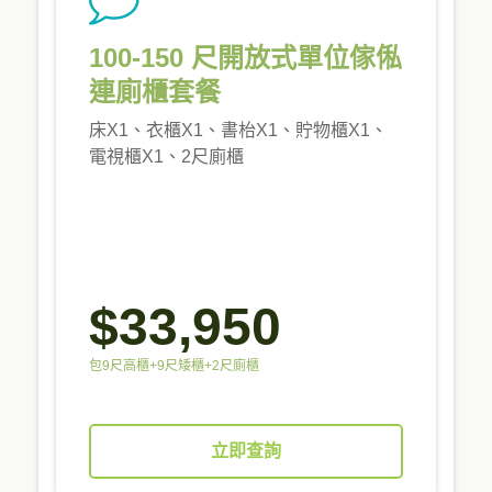
100-150 尺開放式單位傢俬
連廁櫃套餐
床X1、衣櫃X1、書枱X1、貯物櫃X1、
電視櫃X1、2尺廁櫃
$33,950
包9尺高櫃+9尺矮櫃+2尺廁櫃
立即查詢