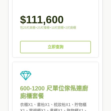
$111,600
包25尺高櫃+25尺矮櫃+10尺廚櫃+2尺廁櫃
立即查詢
600-1200 尺單位傢俬連廚
廁櫃套餐
衣櫃X1、書枱X1、梳妝枱X1、貯物櫃
X1、電視櫃X1、書櫃X1、飾物櫃X1、