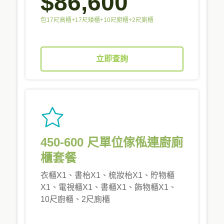
$86,600
包17尺高櫃+17尺矮櫃+10尺廚櫃+2尺廁櫃
立即查詢
450-600 尺單位傢俬連廚廁
櫃套餐
衣櫃X1、書枱X1、梳妝枱X1、貯物櫃
X1、電視櫃X1、書櫃X1、飾物櫃X1、
10尺廚櫃、2尺廁櫃