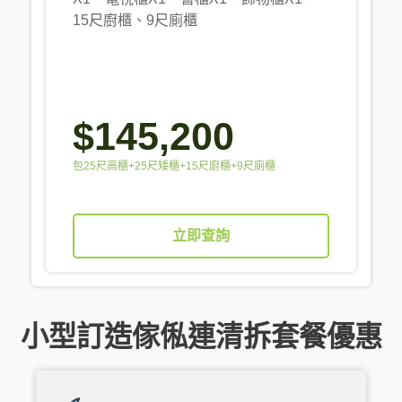
15尺廚櫃、9尺廁櫃
$145,200
包25尺高櫃+25尺矮櫃+15尺廚櫃+9尺廁櫃
立即查詢
小型訂造傢俬連清拆套餐優惠