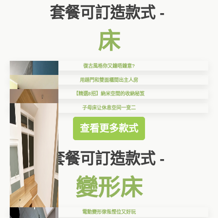
套餐可訂造款式 -
床
復古風格你又鐘唔鐘意?
用趟門和雙面櫃間出主人房
【精選8招】納米空間的收納秘笈
子母床让休息空间一变二
查看更多款式
套餐可訂造款式 -
變形床
電動變形傢俬慳位又好玩