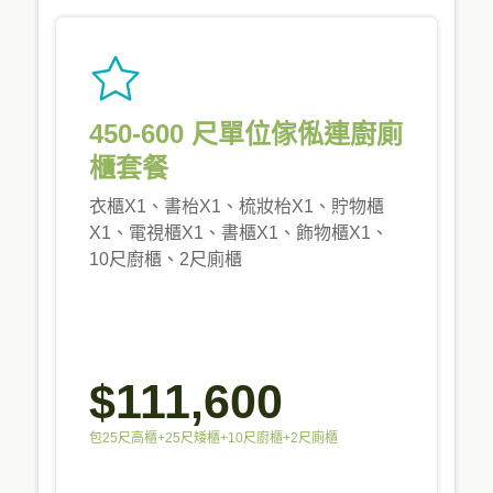
450-600 尺單位傢俬連廚廁
櫃套餐
衣櫃X1、書枱X1、梳妝枱X1、貯物櫃
X1、電視櫃X1、書櫃X1、飾物櫃X1、
10尺廚櫃、2尺廁櫃
$111,600
包25尺高櫃+25尺矮櫃+10尺廚櫃+2尺廁櫃