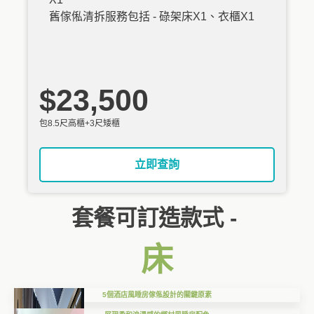
舊傢俬清拆服務包括 - 碌架床X1、衣櫃X1
$23,500
包8.5尺高櫃+3尺矮櫃
立即查詢
套餐可訂造款式 -
床
5個酒店風睡房傢俬設計的關鍵原素