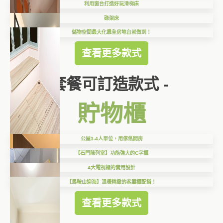
利用窗台打造好玩滑梯床
碌架床
儲物空間最大化靠全房地台就做到！
查看更多款式
套餐可訂造款式 -
貯物櫃
公屋3-4人單位，用傢俬間房
【石門陳列室】功能強大的C字櫃
4大電視櫃的實用設計
【馬鞍山迎海】溫暖精緻的客廳櫃配搭！
查看更多款式