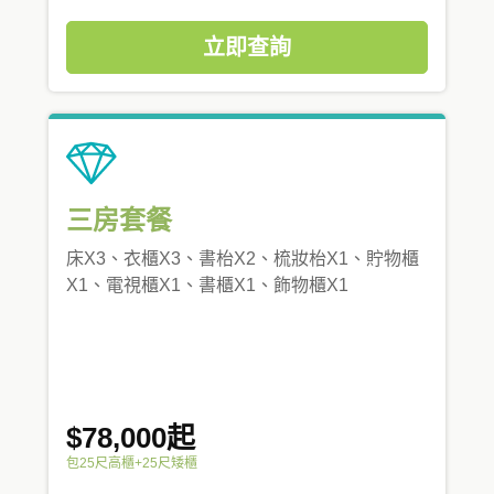
立即查詢
三房套餐
床X3、衣櫃X3、書枱X2、梳妝枱X1、貯物櫃
X1、電視櫃X1、書櫃X1、飾物櫃X1
$78,000起
包25尺高櫃+25尺矮櫃