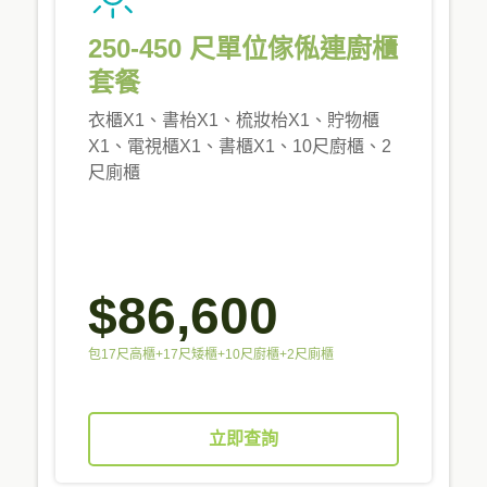
250-450 尺單位傢俬連廚櫃
套餐
衣櫃X1、書枱X1、梳妝枱X1、貯物櫃
X1、電視櫃X1、書櫃X1、10尺廚櫃、2
尺廁櫃
$86,600
包17尺高櫃+17尺矮櫃+10尺廚櫃+2尺廁櫃
立即查詢