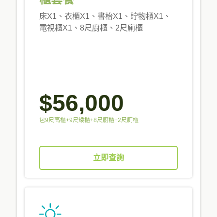
床X1、衣櫃X1、書枱X1、貯物櫃X1、
電視櫃X1、8尺廚櫃、2尺廁櫃
$56,000
包9尺高櫃+9尺矮櫃+8尺廚櫃+2尺廁櫃
立即查詢