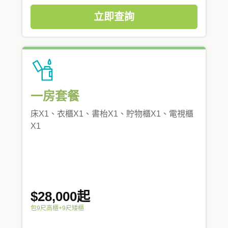
立即查詢
一房套餐
床X1、衣櫃X1、書枱X1、貯物櫃X1、電視櫃
X1
$28,000起
包9尺高櫃+9尺矮櫃