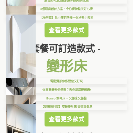
展現柔和浪漫感的鄉村風睡房配色
6個睡房設計方案．令你保持整天好心情
【睡房篇】為小孩們準備一個秘密小天地
查看更多款式
套餐可訂造款式 -
變形床
電動變形傢俬慳位又好玩
你需要變形傢俬嗎？教你認識變形床!
Bosco 鋼琴床 – 又係床又係枱
【荃灣陳列室】旋轉變形床/書架直翻床
查看更多款式