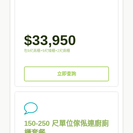
$33,950
包9尺高櫃+9尺矮櫃+2尺廁櫃
立即查詢
150-250 尺單位傢俬連廚廁
櫃套餐