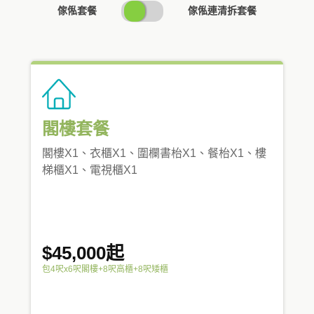
SWITCH
傢俬套餐
傢俬連清拆套餐
PRICING
閣樓套餐
閣樓X1、衣櫃X1、圍欄書枱X1、餐枱X1、樓
梯櫃X1、電視櫃X1
$45,000起
包4呎x6呎閣樓+8呎高櫃+8呎矮櫃