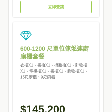
立即查詢
600-1200 尺單位傢俬連廚
廁櫃套餐
衣櫃X1、書枱X1、梳妝枱X1、貯物櫃
X1、電視櫃X1、書櫃X1、飾物櫃X1、
15尺廚櫃、9尺廁櫃
$145,200