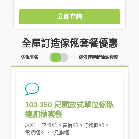
立即查詢
全屋訂造傢俬套餐優惠
SWITCH
傢俬套餐
傢俬連翻新油油套餐
PRICING
100-150 尺開放式單位傢俬
連廁櫃套餐
床X1、衣櫃X1、書枱X1、貯物櫃X1、
電視櫃X1、2尺廁櫃