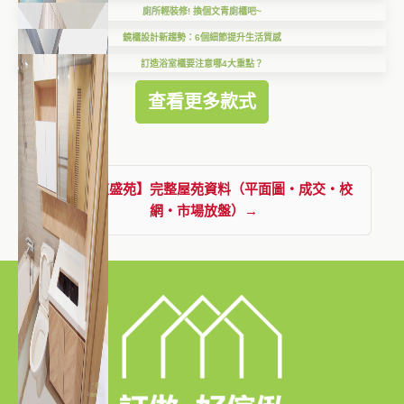
廁所輕裝修! 換個文青廁櫃吧~
鏡櫃設計新趨勢：6個細節提升生活質感
訂造浴室櫃要注意哪4大重點？
查看更多款式
查看【東盛苑】完整屋苑資料（平面圖・成交・校
網・市場放盤）→