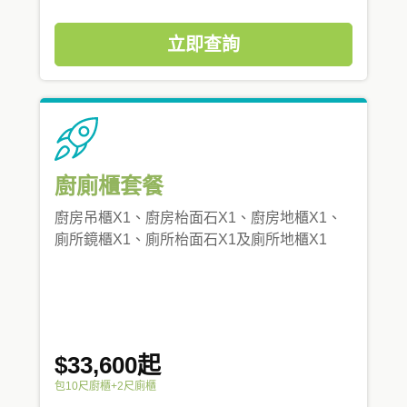
立即查詢
廚廁櫃套餐
廚房吊櫃X1、廚房枱面石X1、廚房地櫃X1、
廁所鏡櫃X1、廁所枱面石X1及廁所地櫃X1
$33,600起
包10尺廚櫃+2尺廁櫃