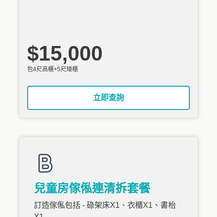
$15,000
包4尺高櫃+5尺矮櫃
立即查詢
兒童房傢俬連清拆套餐
訂造傢俬包括 - 碌架床X1、衣櫃X1、書枱
X1