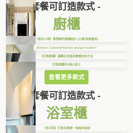
套餐可訂造款式 -
廚櫃
【皇后山邨】最慳錢的廚櫃設計 (公屋/居屋適用)
[Kitchen Cabinet] Kitchen design trouble?
【訂造廚櫃】讓鑽石形廚房變實用的方法
訂造廚櫃的5個小貼士
查看更多款式
套餐可訂造款式 -
浴室櫃
【杏花邨】打造全屋統一風格的秘訣