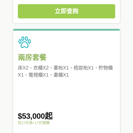
立即查詢
兩房套餐
床X2、衣櫃X2、書枱X1、梳妝枱X1、貯物櫃
X1、電視櫃X1、書櫃X1
$53,000起
包17尺高+17尺矮櫃