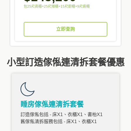
包25尺高櫃+25尺矮櫃+15尺廚櫃+9尺廁櫃
立即查詢
小型訂造傢俬連清拆套餐優惠
睡房傢俬連清拆套餐
訂造傢俬包括 - 床X1、衣櫃X1、書枱X1
舊傢俬清拆服務包括 - 床X1、衣櫃X1