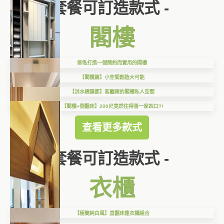
套餐可訂造款式 -
閣樓
傢俬打造一個簡約而實用的閣樓
【閣樓篇】小空間創造大可能
【洪水橋匯都】客廳裡的閣樓私人空間
【閣樓+側翻床】200尺竟然住得落一家四口?!
查看更多款式
套餐可訂造款式 -
衣櫃
【極簡純白風】直翻床連衣櫃組合