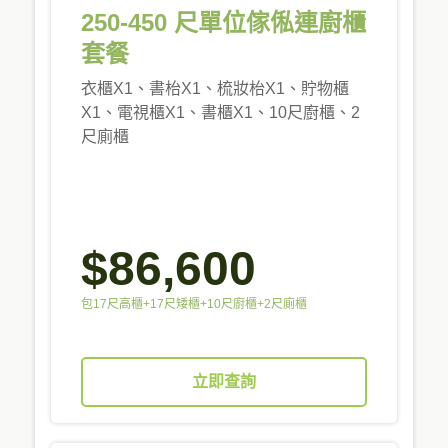
250-450 尺單位傢俬連廚櫃
套餐
衣櫃X1、書枱X1、梳妝枱X1、貯物櫃
X1、電視櫃X1、書櫃X1、10尺廚櫃、2
尺廁櫃
$86,600
包17尺高櫃+17尺矮櫃+10尺廚櫃+2尺廁櫃
立即查詢