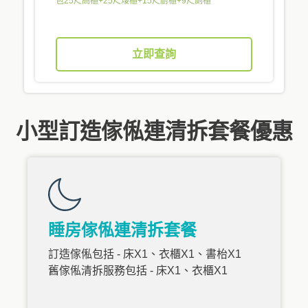
包25尺高櫃+25尺矮櫃+15尺廚櫃+9尺廁櫃
立即查詢
小型訂造傢俬連清拆套餐優惠
睡房傢俬連清拆套餐
訂造傢俬包括 - 床X1、衣櫃X1、書枱X1
舊傢俬清拆服務包括 - 床X1、衣櫃X1