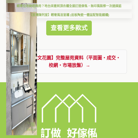
細單位收納唔夠用？地台床連到頂衣櫃全屋訂造傢俬，無印風裝修一次過搞掂
【荃灣陳列室】輕奢風浴室櫃 (岩板陶瓷一體盆配智能鏡櫃)
查看更多款式
查看【朗文花園】完整屋苑資料（平面圖・成交・
校網・市場放盤）→