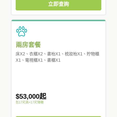
立即查詢
兩房套餐
床X2、衣櫃X2、書枱X1、梳妝枱X1、貯物櫃
X1、電視櫃X1、書櫃X1
$53,000起
包17尺高+17尺矮櫃