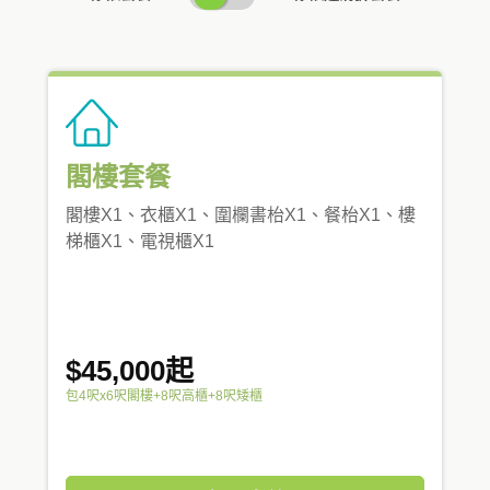
PRICING
閣樓套餐
閣樓X1、衣櫃X1、圍欄書枱X1、餐枱X1、樓
梯櫃X1、電視櫃X1
$45,000起
包4呎x6呎閣樓+8呎高櫃+8呎矮櫃