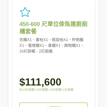
450-600 尺單位傢俬連廚廁
櫃套餐
衣櫃X1、書枱X1、梳妝枱X1、貯物櫃
X1、電視櫃X1、書櫃X1、飾物櫃X1、
10尺廚櫃、2尺廁櫃
$111,600
包25尺高櫃+25尺矮櫃+10尺廚櫃+2尺廁櫃