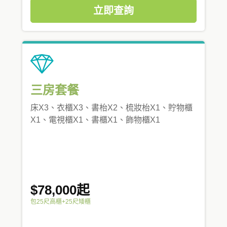
立即查詢
三房套餐
床X3、衣櫃X3、書枱X2、梳妝枱X1、貯物櫃
X1、電視櫃X1、書櫃X1、飾物櫃X1
$78,000起
包25尺高櫃+25尺矮櫃