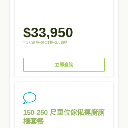
$33,950
包9尺高櫃+9尺矮櫃+2尺廁櫃
立即查詢
150-250 尺單位傢俬連廚廁
櫃套餐