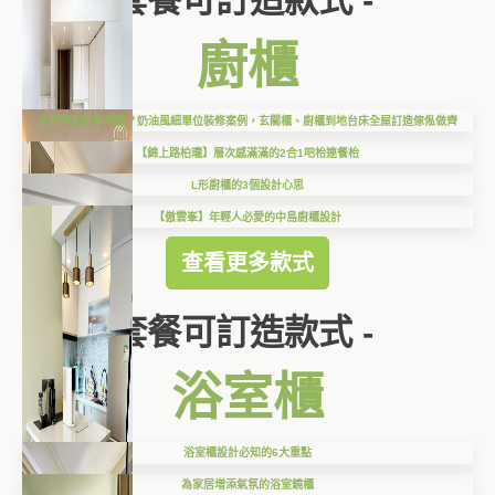
套餐可訂造款式 -
廚櫃
全屋淨色點解唔悶？奶油風細單位裝修案例，玄關櫃、廚櫃到地台床全屋訂造傢俬做齊
【錦上路柏瓏】層次感滿滿的2合1吧枱連餐枱
L形廚櫃的3個設計心思
【傲雲峯】年輕人必愛的中島廚櫃設計
查看更多款式
套餐可訂造款式 -
浴室櫃
浴室櫃設計必知的6大重點
為家居增添氣氛的浴室鏡櫃