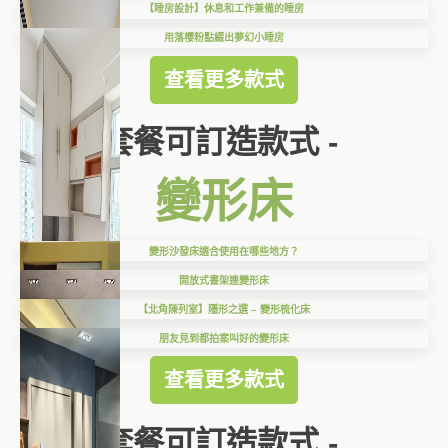
【睡房設計】休息和工作兼備的睡房
用落櫻粉點綴出夢幻小睡房
查看更多款式
套餐可訂造款式 -
變形床
變形沙發床適合使用在哪些地方？
開放式書架連變形床
【北角陳列室】隱形之選 – 變形梳化床
朋友見到都拍案叫好的變形床
查看更多款式
套餐可訂造款式 -