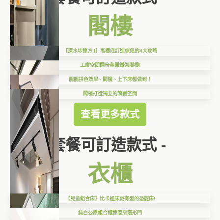
閣樓
【深水埗連方II】高樓底訂造傢俬的4大攻略
工廈空間翻倍全靠鐵架閣樓!
靚靚拼色效果~ 閣樓、上下床都做到！
閣樓打造獨立的讀書空間
查看更多款式
套餐可訂造款式 -
衣櫃
【兒童組合床】比卡通床更有型的恐龍床!
純白公屋組合櫃連間房隱形門