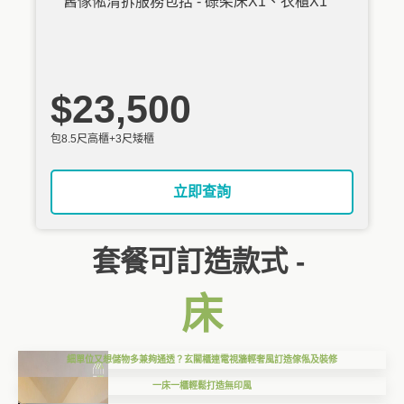
舊傢俬清拆服務包括 - 碌架床X1、衣櫃X1
$23,500
包8.5尺高櫃+3尺矮櫃
立即查詢
套餐可訂造款式 -
床
細單位又想儲物多兼夠通透？玄關櫃連電視牆輕奢風訂造傢俬及裝修
一床一櫃輕鬆打造無印風