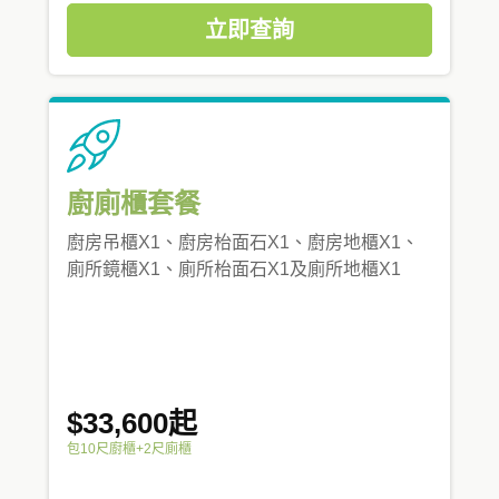
立即查詢
廚廁櫃套餐
廚房吊櫃X1、廚房枱面石X1、廚房地櫃X1、
廁所鏡櫃X1、廁所枱面石X1及廁所地櫃X1
$33,600起
包10尺廚櫃+2尺廁櫃