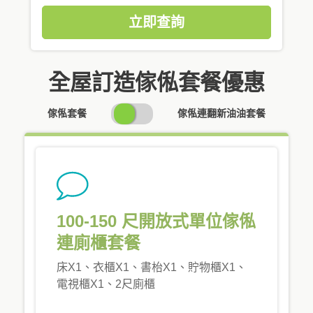
立即查詢
全屋訂造傢俬套餐優惠
SWITCH
傢俬套餐
傢俬連翻新油油套餐
PRICING
100-150 尺開放式單位傢俬
連廁櫃套餐
床X1、衣櫃X1、書枱X1、貯物櫃X1、
電視櫃X1、2尺廁櫃