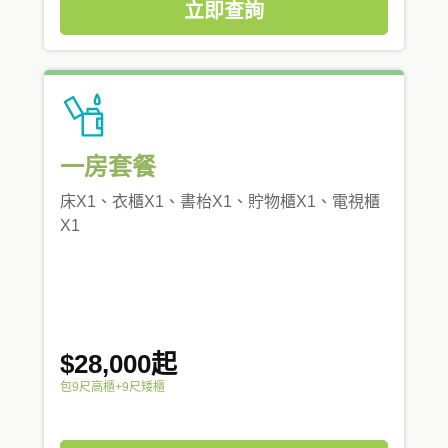
立即查詢
一房套餐
床X1、衣櫃X1、書枱X1、貯物櫃X1、電視櫃
X1
$28,000起
包9尺高櫃+9尺矮櫃