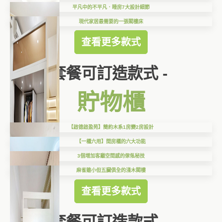
平凡中的不平凡．睡房7大設計細節
現代家居最需要的一張閣樓床
查看更多款式
套餐可訂造款式 -
貯物櫃
【啟德啟盈苑】簡約木系1房變2房設計
【一櫃六用】間房櫃的六大功能
3個增加客廳空間感的傢俬秘技
麻雀雖小但五臟俱全的淺木閣樓
查看更多款式