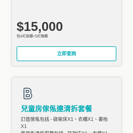
$15,000
包4尺高櫃+5尺矮櫃
立即查詢
兒童房傢俬連清拆套餐
訂造傢俬包括 - 碌架床X1、衣櫃X1、書枱
X1