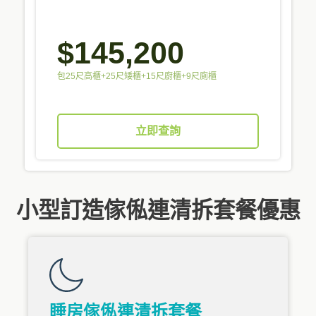
$145,200
包25尺高櫃+25尺矮櫃+15尺廚櫃+9尺廁櫃
立即查詢
小型訂造傢俬連清拆套餐優惠
睡房傢俬連清拆套餐