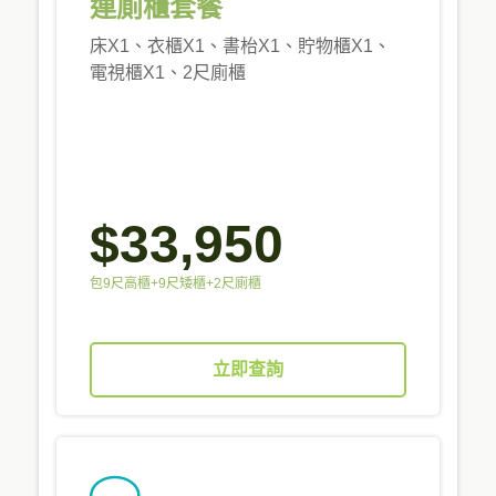
連廁櫃套餐
床X1、衣櫃X1、書枱X1、貯物櫃X1、
電視櫃X1、2尺廁櫃
$33,950
包9尺高櫃+9尺矮櫃+2尺廁櫃
立即查詢