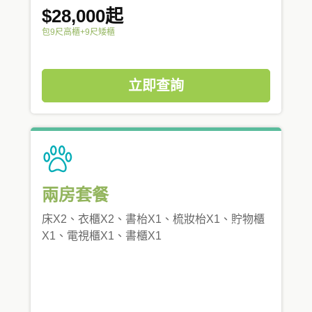
$28,000起
包9尺高櫃+9尺矮櫃
立即查詢
兩房套餐
床X2、衣櫃X2、書枱X1、梳妝枱X1、貯物櫃
X1、電視櫃X1、書櫃X1