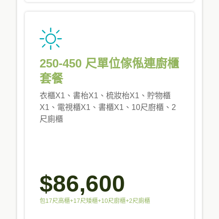
250-450 尺單位傢俬連廚櫃
套餐
衣櫃X1、書枱X1、梳妝枱X1、貯物櫃
X1、電視櫃X1、書櫃X1、10尺廚櫃、2
尺廁櫃
$86,600
包17尺高櫃+17尺矮櫃+10尺廚櫃+2尺廁櫃