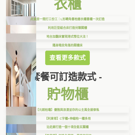
衣櫃
兒童房一間打三份工｜L形轉角書枱連衣櫃書櫃一次訂造
利用巨型組合床打造另類閣樓
地台加翻床實現港式慳位大法！
隱身睡房角落的閣樓床
查看更多款式
套餐可訂造款式 -
貯物櫃
【元朗柏瓏】優雅與浪漫並存的公主風全屋傢俬
【利東邨】C字櫃+伸縮枱一櫃多用
沿走廊打造一個十項全能玄關櫃