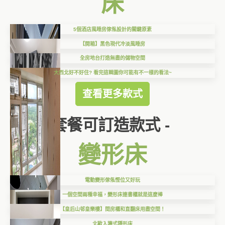
床
5個酒店風睡房傢俬設計的關鍵原素
【開箱】黑色現代冷淡風睡房
全房地台打造無盡的儲物空間
大西北好不好住? 看完這輯圖你可能有不一樣的看法~
查看更多款式
套餐可訂造款式 -
變形床
電動變形傢俬慳位又好玩
一個空間兩種幸福，變形床連書櫃就是這麼棒
【皇后山邨皇樂樓】間房櫃和直翻床用盡空間！
北歐入牆式隱形床