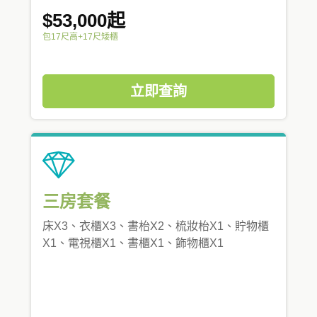
$53,000起
包17尺高+17尺矮櫃
立即查詢
三房套餐
床X3、衣櫃X3、書枱X2、梳妝枱X1、貯物櫃
X1、電視櫃X1、書櫃X1、飾物櫃X1