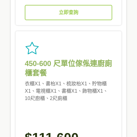
立即查詢
450-600 尺單位傢俬連廚廁
櫃套餐
衣櫃X1、書枱X1、梳妝枱X1、貯物櫃
X1、電視櫃X1、書櫃X1、飾物櫃X1、
10尺廚櫃、2尺廁櫃