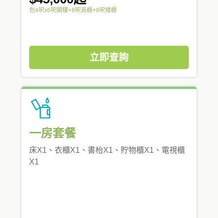
包4呎x6呎閣樓+8呎高櫃+8呎矮櫃
立即查詢
一房套餐
床X1、衣櫃X1、書枱X1、貯物櫃X1、電視櫃
X1