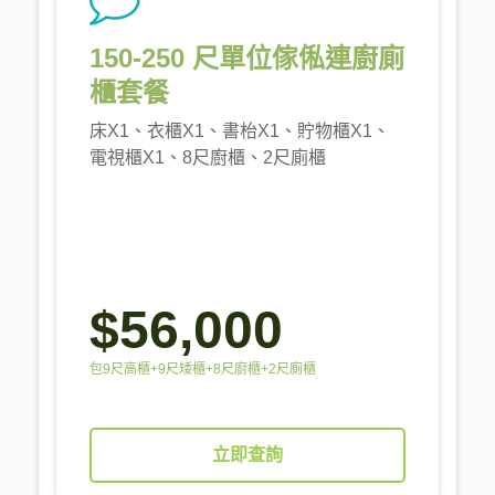
150-250 尺單位傢俬連廚廁
櫃套餐
床X1、衣櫃X1、書枱X1、貯物櫃X1、
電視櫃X1、8尺廚櫃、2尺廁櫃
$56,000
包9尺高櫃+9尺矮櫃+8尺廚櫃+2尺廁櫃
立即查詢