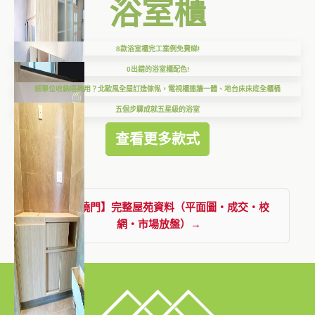
浴室櫃
8款浴室櫃完工案例免費睇!
0出錯的浴室櫃配色!
細單位收納唔夠用？北歐風全屋訂造傢俬，電視櫃連牆一體、地台床床底全櫃桶
五個步驟成就五星級的浴室
查看更多款式
查看【曉門】完整屋苑資料（平面圖・成交・校
網・市場放盤）→