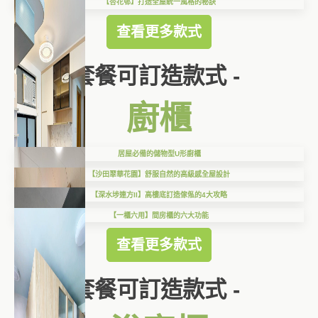
【杏花邨】打造全屋統一風格的秘訣
查看更多款式
套餐可訂造款式 -
廚櫃
居屋必備的儲物型U形廚櫃
【沙田翠華花園】舒服自然的高級感全屋設計
【深水埗連方II】高樓底訂造傢俬的4大攻略
【一櫃六用】間房櫃的六大功能
查看更多款式
套餐可訂造款式 -