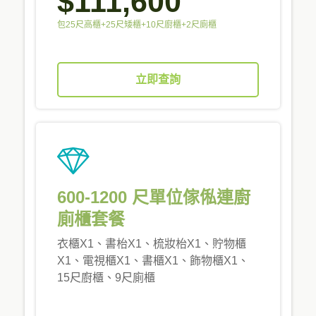
$111,600
包25尺高櫃+25尺矮櫃+10尺廚櫃+2尺廁櫃
立即查詢
600-1200 尺單位傢俬連廚
廁櫃套餐
衣櫃X1、書枱X1、梳妝枱X1、貯物櫃
X1、電視櫃X1、書櫃X1、飾物櫃X1、
15尺廚櫃、9尺廁櫃