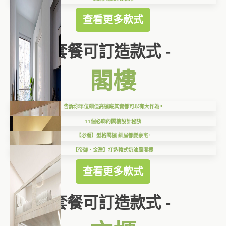
查看更多款式
套餐可訂造款式 -
閣樓
告訴你單位細但高樓底其實都可以有大作為!!
11個必睇的閣樓設計秘訣
【必看】型格閣樓 細屋都變豪宅!
【帝御‧金灣】打造韓式奶油風閣樓
查看更多款式
套餐可訂造款式 -