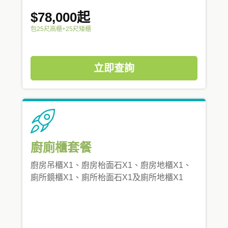
$78,000起
包25尺高櫃+25尺矮櫃
立即查詢
廚廁櫃套餐
廚房吊櫃X1、廚房枱面石X1、廚房地櫃X1、
廁所鏡櫃X1、廁所枱面石X1及廁所地櫃X1