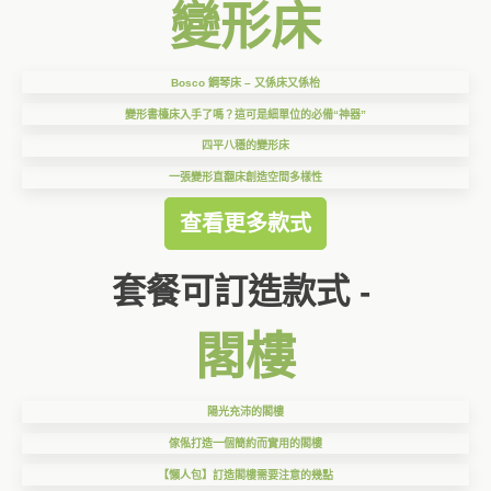
變形床
Bosco 鋼琴床 – 又係床又係枱
變形書檯床入手了嗎？這可是細單位的必備“神器”
四平八穩的變形床
一張變形直翻床創造空間多樣性
查看更多款式
套餐可訂造款式 -
閣樓
陽光充沛的閣樓
傢俬打造一個簡約而實用的閣樓
【懶人包】訂造閣樓需要注意的幾點