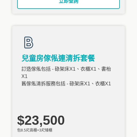
立即查詢
兒童房傢俬連清拆套餐
訂造傢俬包括 - 碌架床X1、衣櫃X1、書枱
X1
舊傢俬清拆服務包括 - 碌架床X1、衣櫃X1
$23,500
包8.5尺高櫃+3尺矮櫃