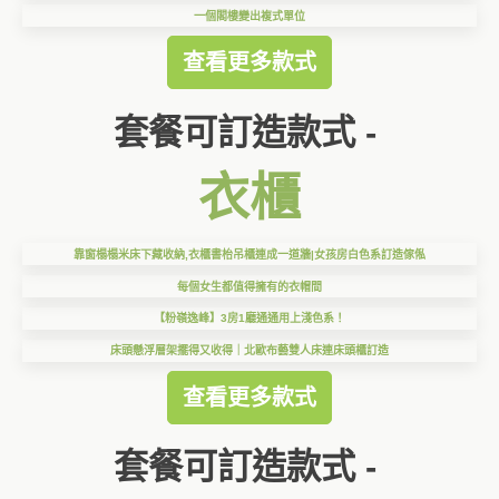
一個閣樓變出複式單位
查看更多款式
套餐可訂造款式 -
衣櫃
靠窗榻榻米床下藏收納,衣櫃書枱吊櫃連成一道牆|女孩房白色系訂造傢俬
每個女生都值得擁有的衣帽間
【粉嶺逸峰】3房1廳通通用上淺色系！
床頭懸浮層架擺得又收得｜北歐布藝雙人床連床頭櫃訂造
查看更多款式
套餐可訂造款式 -