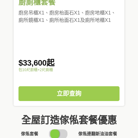
廚廁櫃套餐
廚房吊櫃X1、廚房枱面石X1、廚房地櫃X1、
廁所鏡櫃X1、廁所枱面石X1及廁所地櫃X1
$33,600起
包10尺廚櫃+2尺廁櫃
立即查詢
全屋訂造傢俬套餐優惠
SWITCH
傢俬套餐
傢俬連翻新油油套餐