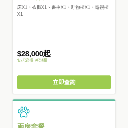
床X1、衣櫃X1、書枱X1、貯物櫃X1、電視櫃
X1
$28,000起
包9尺高櫃+9尺矮櫃
立即查詢
兩房套餐