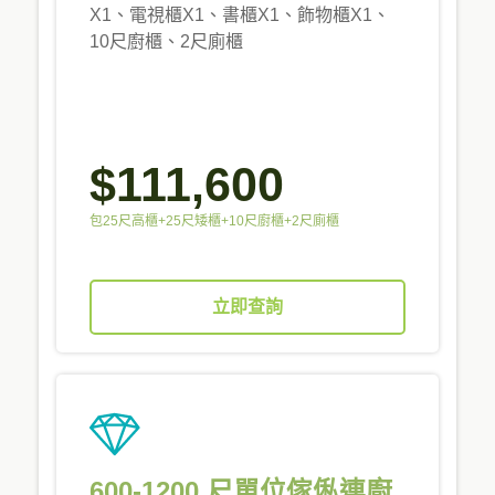
X1、電視櫃X1、書櫃X1、飾物櫃X1、
10尺廚櫃、2尺廁櫃
$111,600
包25尺高櫃+25尺矮櫃+10尺廚櫃+2尺廁櫃
立即查詢
600-1200 尺單位傢俬連廚