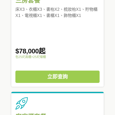
三房套餐
床X3、衣櫃X3、書枱X2、梳妝枱X1、貯物櫃
X1、電視櫃X1、書櫃X1、飾物櫃X1
$78,000起
包25尺高櫃+25尺矮櫃
立即查詢