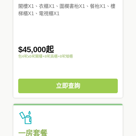
閣樓X1、衣櫃X1、圍欄書枱X1、餐枱X1、樓
梯櫃X1、電視櫃X1
$45,000起
包4呎x6呎閣樓+8呎高櫃+8呎矮櫃
立即查詢
一房套餐