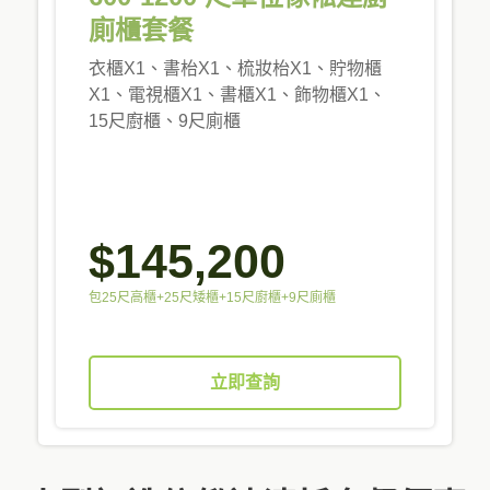
廁櫃套餐
衣櫃X1、書枱X1、梳妝枱X1、貯物櫃
X1、電視櫃X1、書櫃X1、飾物櫃X1、
15尺廚櫃、9尺廁櫃
$145,200
包25尺高櫃+25尺矮櫃+15尺廚櫃+9尺廁櫃
立即查詢