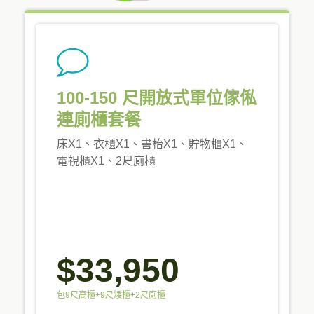
PRICING
100-150 尺開放式單位傢俬
連廁櫃套餐
床X1、衣櫃X1、書枱X1、貯物櫃X1、
電視櫃X1、2尺廁櫃
$33,950
包9尺高櫃+9尺矮櫃+2尺廁櫃