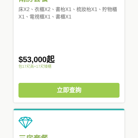
床X2、衣櫃X2、書枱X1、梳妝枱X1、貯物櫃
X1、電視櫃X1、書櫃X1
$53,000起
包17尺高+17尺矮櫃
立即查詢