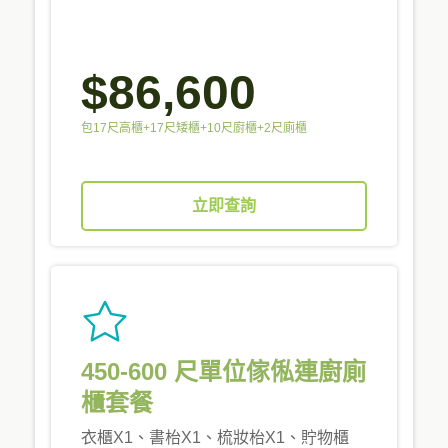
$86,600
包17尺高櫃+17尺矮櫃+10尺廚櫃+2尺廁櫃
立即查詢
450-600 尺單位傢俬連廚廁
櫃套餐
衣櫃X1、書枱X1、梳妝枱X1、貯物櫃