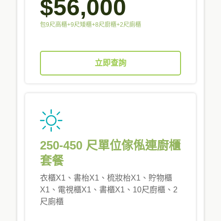
$56,000
包9尺高櫃+9尺矮櫃+8尺廚櫃+2尺廁櫃
立即查詢
250-450 尺單位傢俬連廚櫃
套餐
衣櫃X1、書枱X1、梳妝枱X1、貯物櫃
X1、電視櫃X1、書櫃X1、10尺廚櫃、2
尺廁櫃