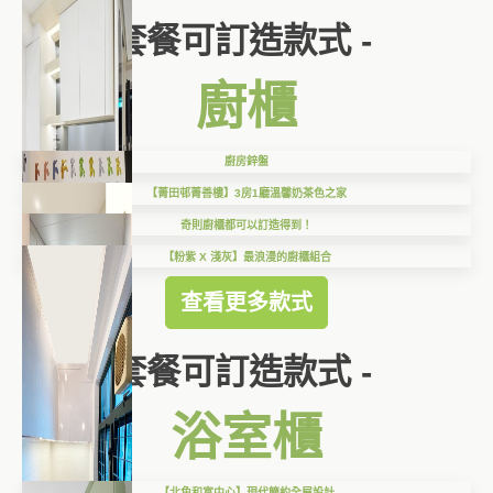
套餐可訂造款式 -
廚櫃
廚房鋅盤
【菁田邨菁善樓】3房1廳溫馨奶茶色之家
奇則廚櫃都可以訂造得到！
【粉紫 X 淺灰】最浪漫的廚櫃組合
查看更多款式
套餐可訂造款式 -
浴室櫃
【北角和富中心】現代簡約全屋設計