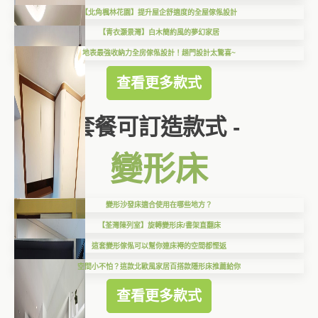
【北角楓林花園】提升屋企舒適度的全屋傢俬設計
【青衣灝景灣】白木簡約風的夢幻家居
地表最強收納力全房傢俬設計！趟門設計太驚喜~
查看更多款式
套餐可訂造款式 -
變形床
變形沙發床適合使用在哪些地方？
【荃灣陳列室】旋轉變形床/書架直翻床
這套變形傢俬可以幫你連床褥的空間都慳返
空間小不怕？這款北歐風家居百搭款隱形床推薦給你
查看更多款式