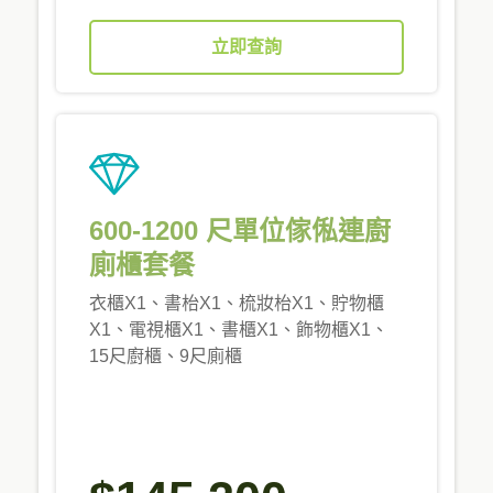
立即查詢
600-1200 尺單位傢俬連廚
廁櫃套餐
衣櫃X1、書枱X1、梳妝枱X1、貯物櫃
X1、電視櫃X1、書櫃X1、飾物櫃X1、
15尺廚櫃、9尺廁櫃