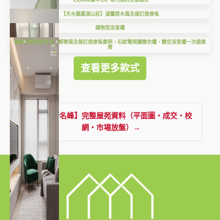
【天水圍嘉湖山莊】溫馨原木風全屋訂造傢俬
儲物型浴室櫃
電線同雜物點收埋？輕奢風全屋訂造傢俬案例，石紋電視牆連衣櫃、懸空浴室櫃一次過做
齊
查看更多款式
查看【晉名峰】完整屋苑資料（平面圖・成交・校
網・市場放盤）→