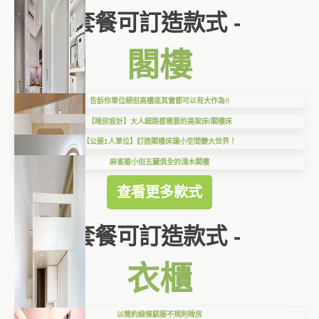
套餐可訂造款式 -
閣樓
告訴你單位細但高樓底其實都可以有大作為!!
【睡房設計】大人細路都需要的高架床/閣樓床
【公屋1人單位】訂造閣樓床讓小空間變大世界！
麻雀雖小但五臟俱全的淺木閣樓
查看更多款式
套餐可訂造款式 -
衣櫃
以簡約線條馴服不規則睡房