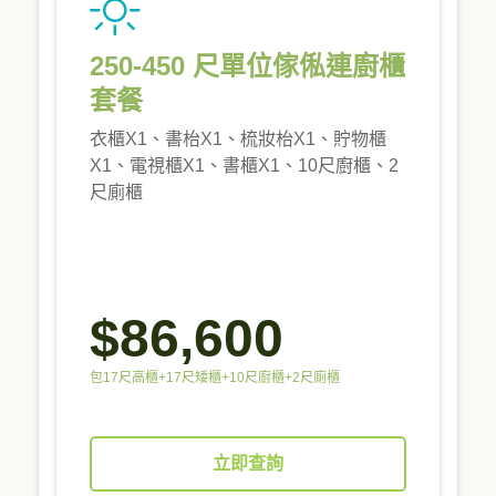
250-450 尺單位傢俬連廚櫃
套餐
衣櫃X1、書枱X1、梳妝枱X1、貯物櫃
X1、電視櫃X1、書櫃X1、10尺廚櫃、2
尺廁櫃
$86,600
包17尺高櫃+17尺矮櫃+10尺廚櫃+2尺廁櫃
立即查詢