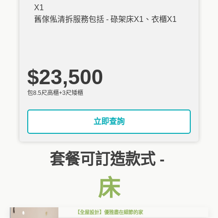
X1
舊傢俬清拆服務包括 - 碌架床X1、衣櫃X1
$23,500
包8.5尺高櫃+3尺矮櫃
立即查詢
套餐可訂造款式 -
床
【全屋設計】優雅盡在細節的家