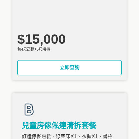
$15,000
包4尺高櫃+5尺矮櫃
立即查詢
兒童房傢俬連清拆套餐
訂造傢俬包括 - 碌架床X1、衣櫃X1、書枱