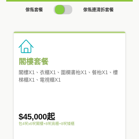
SWITCH
傢俬套餐
傢俬連清拆套餐
PRICING
閣樓套餐
閣樓X1、衣櫃X1、圍欄書枱X1、餐枱X1、樓
梯櫃X1、電視櫃X1
$45,000起
包4呎x6呎閣樓+8呎高櫃+8呎矮櫃