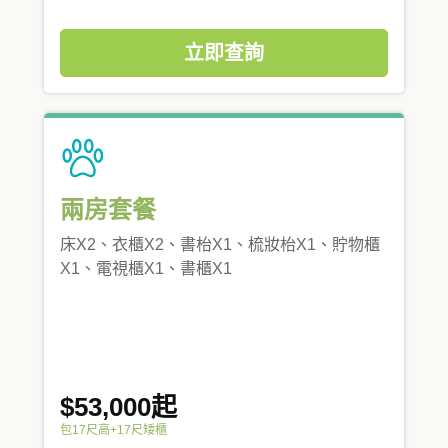
立即查詢
兩房套餐
床X2、衣櫃X2、書枱X1、梳妝枱X1、貯物櫃
X1、電視櫃X1、書櫃X1
$53,000起
包17尺高+17尺矮櫃