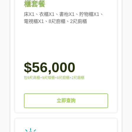
櫃套餐
床X1、衣櫃X1、書枱X1、貯物櫃X1、
電視櫃X1、8尺廚櫃、2尺廁櫃
$56,000
包9尺高櫃+9尺矮櫃+8尺廚櫃+2尺廁櫃
立即查詢