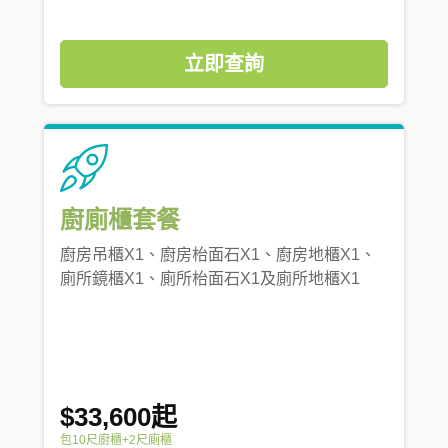
立即查詢
廚廁櫃套餐
廚房吊櫃X1、廚房枱面石X1、廚房地櫃X1、
廁所鏡櫃X1、廁所枱面石X1及廁所地櫃X1
$33,600起
包10尺廚櫃+2尺廁櫃