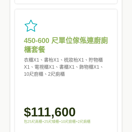
450-600 尺單位傢俬連廚廁
櫃套餐
衣櫃X1、書枱X1、梳妝枱X1、貯物櫃
X1、電視櫃X1、書櫃X1、飾物櫃X1、
10尺廚櫃、2尺廁櫃
$111,600
包25尺高櫃+25尺矮櫃+10尺廚櫃+2尺廁櫃