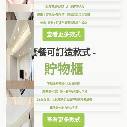
【荃灣愉景新城】現代簡約風2房
爆靚！旋轉桌+變形床．開放式單位全攻略
傢俬+裝修 | 打造全屋型格風室內設計
查看更多款式
套餐可訂造款式 -
貯物櫃
客廳儲物櫃的4大設計細節
【荃灣陳列室】讓人驚呼吶喊的C字櫃
【全屋設計】北歐簡約奶油風與現代輕奢風格
爆強儲物能力的C字櫃
查看更多款式