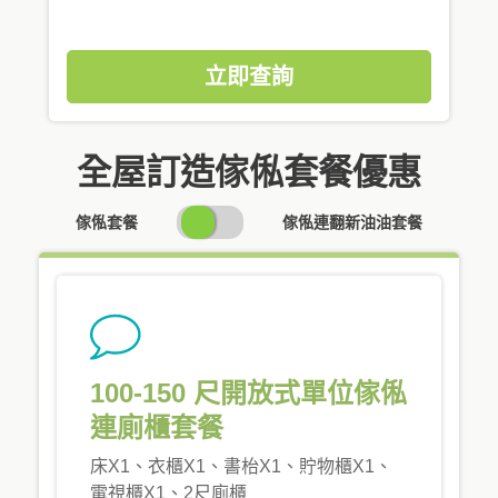
立即查詢
全屋訂造傢俬套餐優惠
SWITCH
傢俬套餐
傢俬連翻新油油套餐
PRICING
100-150 尺開放式單位傢俬
連廁櫃套餐
床X1、衣櫃X1、書枱X1、貯物櫃X1、
電視櫃X1、2尺廁櫃