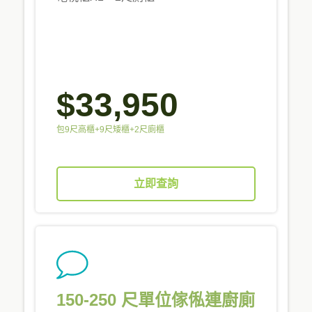
$33,950
包9尺高櫃+9尺矮櫃+2尺廁櫃
立即查詢
150-250 尺單位傢俬連廚廁