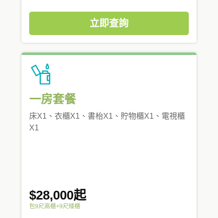
立即查詢
一房套餐
床X1、衣櫃X1、書枱X1、貯物櫃X1、電視櫃
X1
$28,000起
包9尺高櫃+9尺矮櫃