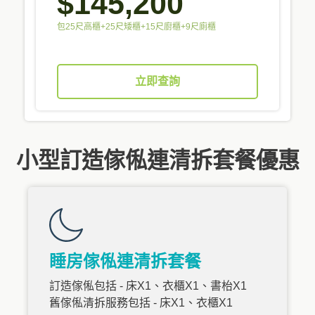
$145,200
包25尺高櫃+25尺矮櫃+15尺廚櫃+9尺廁櫃
立即查詢
小型訂造傢俬連清拆套餐優惠
睡房傢俬連清拆套餐
訂造傢俬包括 - 床X1、衣櫃X1、書枱X1
舊傢俬清拆服務包括 - 床X1、衣櫃X1