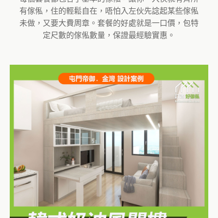
有傢俬，住的輕鬆自在，唔怕入左伙先諗起某些傢俬
未做，又要大費周章。套餐的好處就是一口價，包特
定尺數的傢俬數量，保證最經驗實惠。