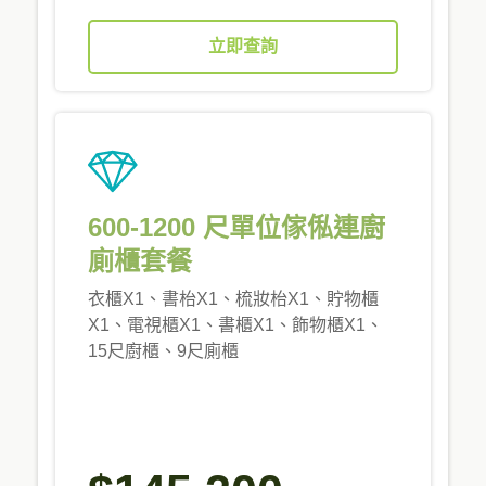
立即查詢
600-1200 尺單位傢俬連廚
廁櫃套餐
衣櫃X1、書枱X1、梳妝枱X1、貯物櫃
X1、電視櫃X1、書櫃X1、飾物櫃X1、
15尺廚櫃、9尺廁櫃