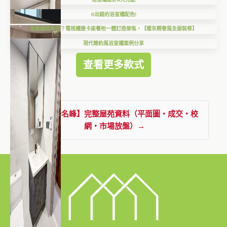
0出錯的浴室櫃配色!
客飯廳唔夠位？電視櫃連卡座餐枱一體訂造傢俬，【暖灰輕奢風全屋裝修】
現代簡約風浴室櫃案例分享
查看更多款式
查看【晉名峰】完整屋苑資料（平面圖・成交・校
網・市場放盤）→