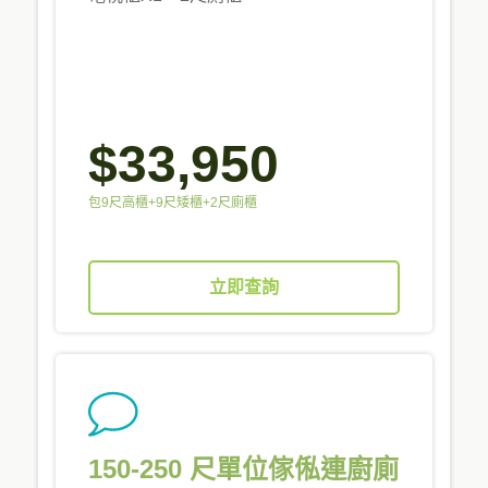
$33,950
包9尺高櫃+9尺矮櫃+2尺廁櫃
立即查詢
150-250 尺單位傢俬連廚廁