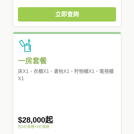
立即查詢
一房套餐
床X1、衣櫃X1、書枱X1、貯物櫃X1、電視櫃
X1
$28,000起
包9尺高櫃+9尺矮櫃