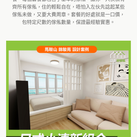
齊所有傢俬，住的輕鬆自在，唔怕入左伙先諗起某些
傢俬未做，又要大費周章。套餐的好處就是一口價，
包特定尺數的傢俬數量，保證最經驗實惠。