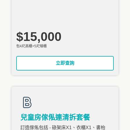
$15,000
包4尺高櫃+5尺矮櫃
立即查詢
兒童房傢俬連清拆套餐
訂造傢俬包括 - 碌架床X1、衣櫃X1、書枱