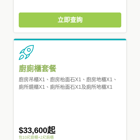
立即查詢
廚廁櫃套餐
廚房吊櫃X1、廚房枱面石X1、廚房地櫃X1、
廁所鏡櫃X1、廁所枱面石X1及廁所地櫃X1
$33,600起
包10尺廚櫃+2尺廁櫃