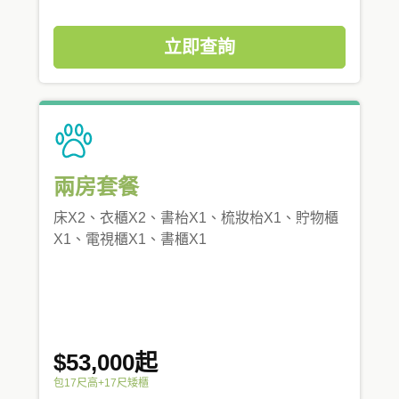
立即查詢
兩房套餐
床X2、衣櫃X2、書枱X1、梳妝枱X1、貯物櫃
X1、電視櫃X1、書櫃X1
$53,000起
包17尺高+17尺矮櫃