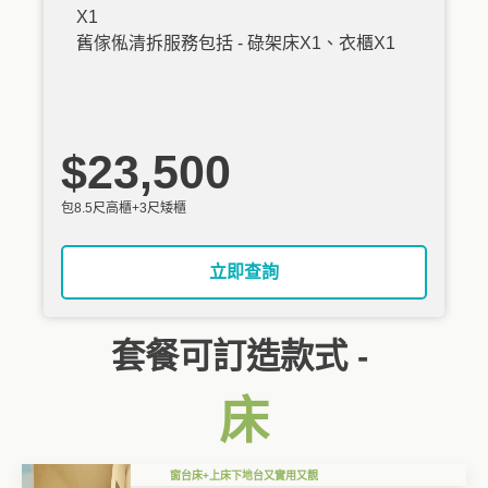
X1
舊傢俬清拆服務包括 - 碌架床X1、衣櫃X1
$23,500
包8.5尺高櫃+3尺矮櫃
立即查詢
套餐可訂造款式 -
床
窗台床+上床下地台又實用又靚