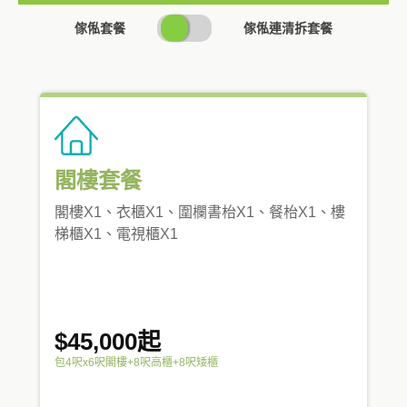
SWITCH
傢俬套餐
傢俬連清拆套餐
PRICING
閣樓套餐
閣樓X1、衣櫃X1、圍欄書枱X1、餐枱X1、樓
梯櫃X1、電視櫃X1
$45,000起
包4呎x6呎閣樓+8呎高櫃+8呎矮櫃