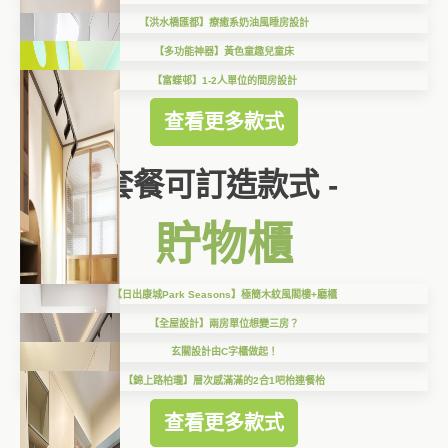
【洪水橋匯都】療癒系奶油風睡房設計
【多功能神器】黃色童趣兒童床
【富蝶邨】1-2人單位的間房設計
查看更多款式
套餐可訂造款式 -
貯物櫃
【日出康城Park Seasons】極簡木紋風閣樓+廳櫃
【全屋設計】兩房單位想變三房？
玄關設計由C字櫃做起！
【錦上路柏瓏】層次感滿滿的2合1吧枱連餐枱
查看更多款式