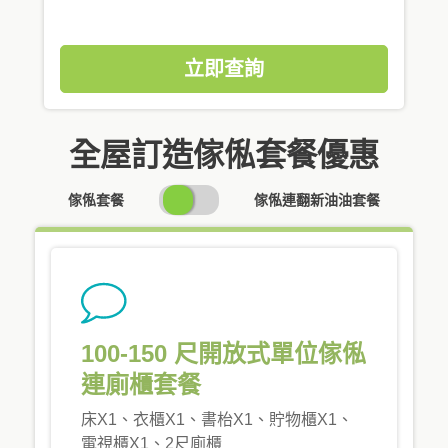
立即查詢
全屋訂造傢俬套餐優惠
SWITCH
傢俬套餐
傢俬連翻新油油套餐
PRICING
100-150 尺開放式單位傢俬
連廁櫃套餐
床X1、衣櫃X1、書枱X1、貯物櫃X1、
電視櫃X1、2尺廁櫃