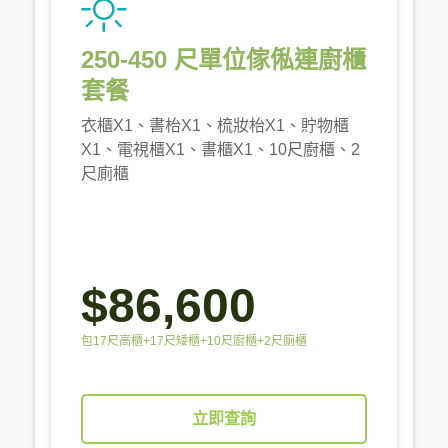
250-450 尺單位傢俬連廚櫃
套餐
衣櫃X1、書枱X1、梳妝枱X1、貯物櫃
X1、電視櫃X1、書櫃X1、10尺廚櫃、2
尺廁櫃
$86,600
包17尺高櫃+17尺矮櫃+10尺廚櫃+2尺廁櫃
立即查詢