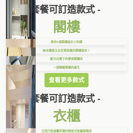
套餐可訂造款式 -
閣樓
教你5個閣樓設計小知識
納米樓屋主必定要認識的閣樓設計！
藍天白雲下的夢想閣樓床
一個精緻閣樓的誕生
查看更多款式
套餐可訂造款式 -
衣櫃
五招打造溫馨舒適的開放式客廳兼睡房