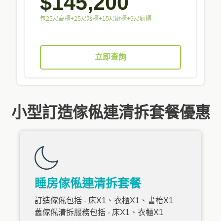
$145,200
包25尺高櫃+25尺矮櫃+15尺廚櫃+9尺廁櫃
立即查詢
小型訂造傢俬連清拆套餐優惠
睡房傢俬連清拆套餐
訂造傢俬包括 - 床X1、衣櫃X1、書枱X1
舊傢俬清拆服務包括 - 床X1、衣櫃X1