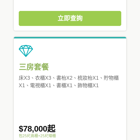
立即查詢
三房套餐
床X3、衣櫃X3、書枱X2、梳妝枱X1、貯物櫃
X1、電視櫃X1、書櫃X1、飾物櫃X1
$78,000起
包25尺高櫃+25尺矮櫃