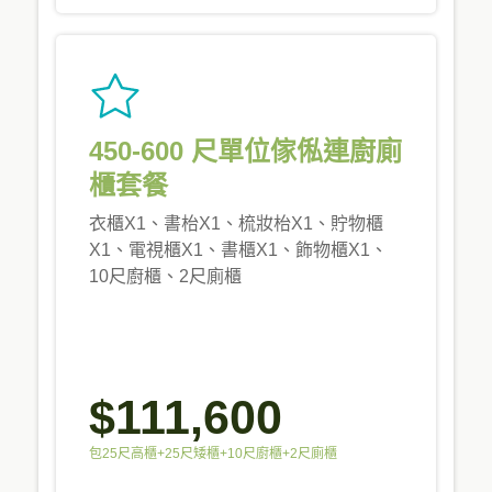
450-600 尺單位傢俬連廚廁
櫃套餐
衣櫃X1、書枱X1、梳妝枱X1、貯物櫃
X1、電視櫃X1、書櫃X1、飾物櫃X1、
10尺廚櫃、2尺廁櫃
$111,600
包25尺高櫃+25尺矮櫃+10尺廚櫃+2尺廁櫃