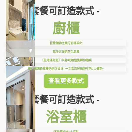
套餐可訂造款式 -
廚櫃
巨量儲物空間的廚櫃革命
乾淨企理的灰色廚櫃
【荃灣陳列室】中島/吧枱連旋轉伸縮桌
現代媽媽最需要的廚房設計! 一文看清玻璃廚房的6大優點~
查看更多款式
套餐可訂造款式 -
浴室櫃
浴室櫃設計4大亮點