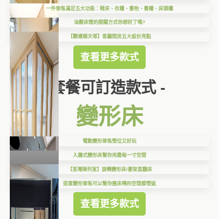
一件傢俬滿足五大功能：睡床、衣櫃、書枱、書櫃、床頭櫃
油壓床燈的開關方式你想好了嗎?
【觀塘順天邨】客廳間房五大設計亮點
查看更多款式
套餐可訂造款式 -
變形床
電動變形傢俬慳位又好玩
入牆式變形床幫你用盡每一寸空間
【荃灣陳列室】旋轉變形床/書架直翻床
這套變形傢俬可以幫你連床褥的空間都慳返
查看更多款式