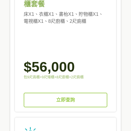
櫃套餐
床X1、衣櫃X1、書枱X1、貯物櫃X1、
電視櫃X1、8尺廚櫃、2尺廁櫃
$56,000
包9尺高櫃+9尺矮櫃+8尺廚櫃+2尺廁櫃
立即查詢