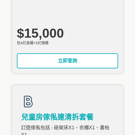
$15,000
包4尺高櫃+5尺矮櫃
立即查詢
兒童房傢俬連清拆套餐
訂造傢俬包括 - 碌架床X1、衣櫃X1、書枱
X1