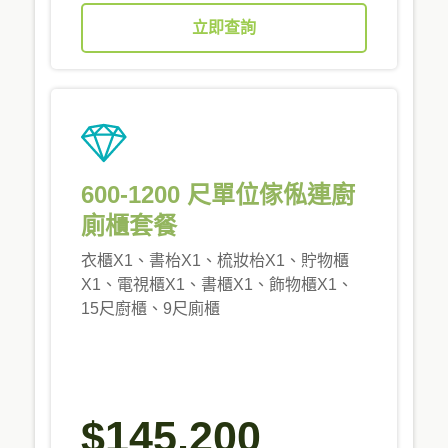
立即查詢
600-1200 尺單位傢俬連廚
廁櫃套餐
衣櫃X1、書枱X1、梳妝枱X1、貯物櫃
X1、電視櫃X1、書櫃X1、飾物櫃X1、
15尺廚櫃、9尺廁櫃
$145,200