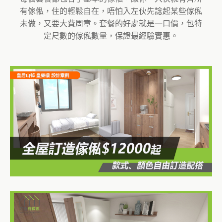
有傢俬，住的輕鬆自在，唔怕入左伙先諗起某些傢俬
未做，又要大費周章。套餐的好處就是一口價，包特
定尺數的傢俬數量，保證最經驗實惠。