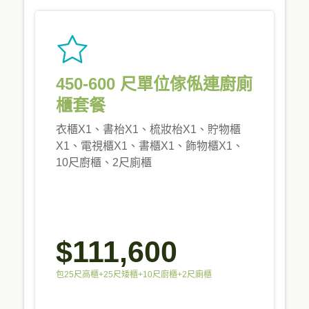
450-600 尺單位傢俬連廚廁
櫃套餐
衣櫃X1、書枱X1、梳妝枱X1、貯物櫃
X1、電視櫃X1、書櫃X1、飾物櫃X1、
10尺廚櫃、2尺廁櫃
$111,600
包25尺高櫃+25尺矮櫃+10尺廚櫃+2尺廁櫃