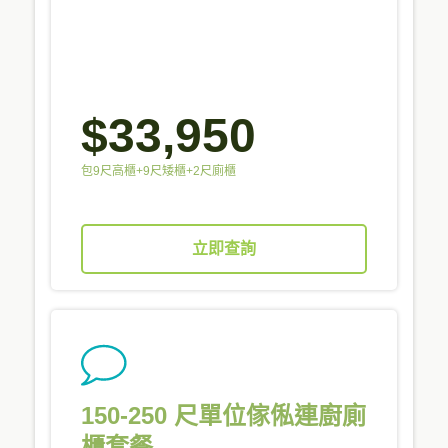
$33,950
包9尺高櫃+9尺矮櫃+2尺廁櫃
立即查詢
150-250 尺單位傢俬連廚廁
櫃套餐