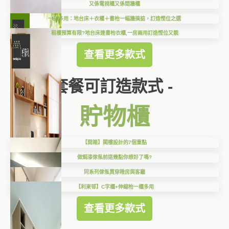
又係電視櫃又係間牆櫃
一房多用：地台床＋衣櫃＋書枱一幅牆搞掂，訂造慳位之選
租樓預算有限?地台床連書枱衣櫃,一房兩用訂造慳位又靚
查看更多款式
套餐可訂造款式 -
貯物櫃
【開箱】閣樓設計的7個重點
做焗漆傢俬前這幾點你想好了嗎?
同系列傢俬貫穿睡房與客廳
【利東邨】C字櫃+伸縮枱一櫃多用
查看更多款式