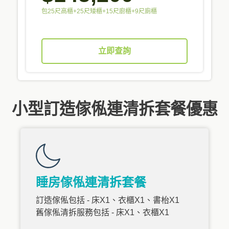
包25尺高櫃+25尺矮櫃+15尺廚櫃+9尺廁櫃
立即查詢
小型訂造傢俬連清拆套餐優惠
睡房傢俬連清拆套餐
訂造傢俬包括 - 床X1、衣櫃X1、書枱X1
舊傢俬清拆服務包括 - 床X1、衣櫃X1