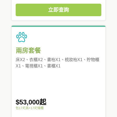
立即查詢
兩房套餐
床X2、衣櫃X2、書枱X1、梳妝枱X1、貯物櫃
X1、電視櫃X1、書櫃X1
$53,000起
包17尺高+17尺矮櫃