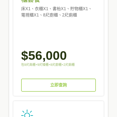
床X1、衣櫃X1、書枱X1、貯物櫃X1、
電視櫃X1、8尺廚櫃、2尺廁櫃
$56,000
包9尺高櫃+9尺矮櫃+8尺廚櫃+2尺廁櫃
立即查詢