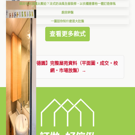
細房怕到頂櫃太壓迫？法式奶油風全屋裝修，以衣櫃連書枱一體訂造傢俬
廚房鋅盤
一圖話你知什麽是大肚盤
查看更多款式
查看【新德園】完整屋苑資料（平面圖・成交・校
網・市場放盤）→