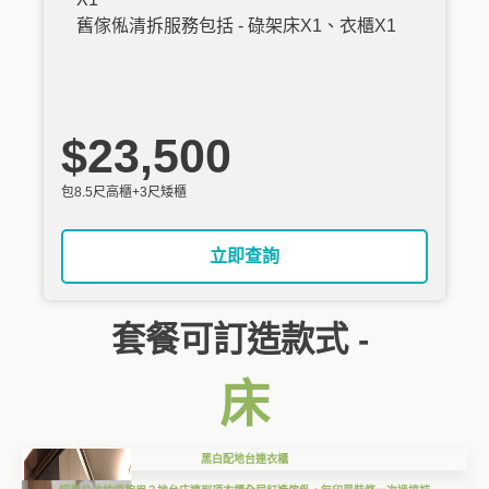
舊傢俬清拆服務包括 - 碌架床X1、衣櫃X1
$23,500
包8.5尺高櫃+3尺矮櫃
立即查詢
套餐可訂造款式 -
床
黑白配地台連衣櫃