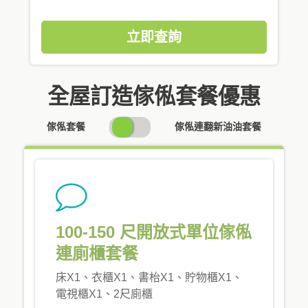
立即查詢
全屋訂造傢俬套餐優惠
SWITCH
傢俬套餐
傢俬連翻新油油套餐
PRICING
100-150 尺開放式單位傢俬
連廁櫃套餐
床X1、衣櫃X1、書枱X1、貯物櫃X1、
電視櫃X1、2尺廁櫃