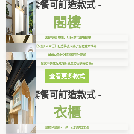
套餐可訂造款式 -
閣樓
【啟岸設計案例】打造現代風格閣樓
【公屋1人單位】訂造閣樓床讓小空間變大世界！
解鎖6個小空間閣樓設計靈感
你家中的傢俬能滿足兒童發展的需要嗎?
查看更多款式
套餐可訂造款式 -
衣櫃
童趣兒童房~一仔一女的夢幻王國