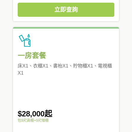
立即查詢
一房套餐
床X1、衣櫃X1、書枱X1、貯物櫃X1、電視櫃
X1
$28,000起
包9尺高櫃+9尺矮櫃