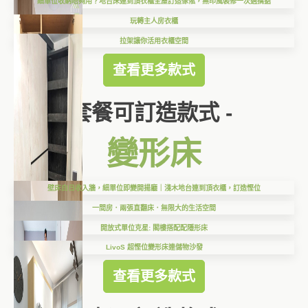
細單位收納唔夠用？地台床連到頂衣櫃全屋訂造傢俬，無印風裝修一次過搞掂
玩轉主人房衣櫃
拉架讓你活用衣櫃空間
查看更多款式
套餐可訂造款式 -
變形床
壁床白日收入牆，細單位即變開揚廳｜淺木地台連到頂衣櫃，訂造慳位
一間房．兩張直翻床．無限大的生活空間
開放式單位克星: 閣樓搭配配隱形床
LivoS 超慳位變形床連儲物沙發
查看更多款式