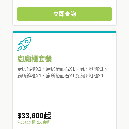
立即查詢
廚廁櫃套餐
廚房吊櫃X1、廚房枱面石X1、廚房地櫃X1、
廁所鏡櫃X1、廁所枱面石X1及廁所地櫃X1
$33,600起
包10尺廚櫃+2尺廁櫃