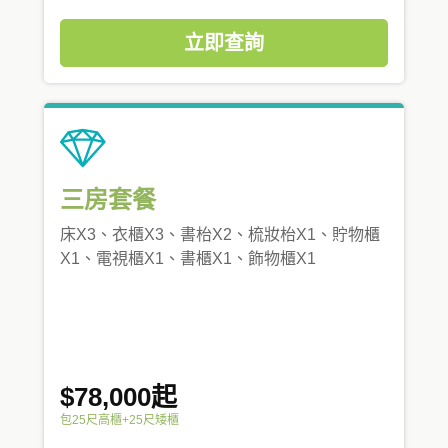
立即查詢
三房套餐
床X3、衣櫃X3、書枱X2、梳妝枱X1、貯物櫃
X1、電視櫃X1、書櫃X1、飾物櫃X1
$78,000起
包25尺高櫃+25尺矮櫃