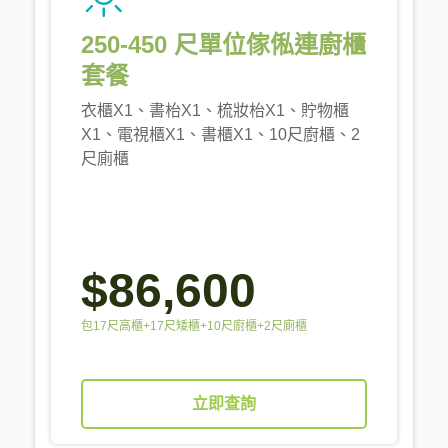
250-450 尺單位傢俬連廚櫃
套餐
衣櫃X1、書枱X1、梳妝枱X1、貯物櫃
X1、電視櫃X1、書櫃X1、10尺廚櫃、2
尺廁櫃
$86,600
包17尺高櫃+17尺矮櫃+10尺廚櫃+2尺廁櫃
立即查詢