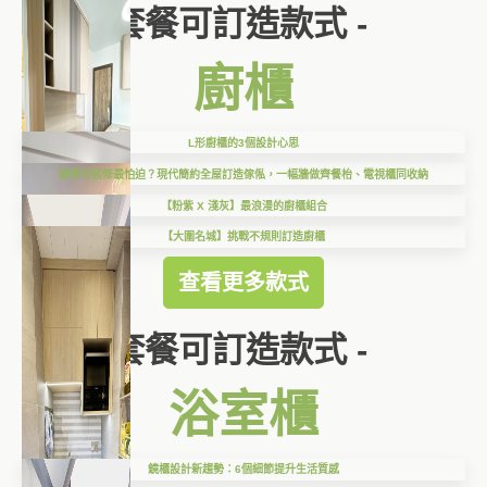
套餐可訂造款式 -
廚櫃
L形廚櫃的3個設計心思
細單位裝修最怕迫？現代簡約全屋訂造傢俬，一幅牆做齊餐枱、電視櫃同收納
【粉紫 X 淺灰】最浪漫的廚櫃組合
【大圍名城】挑戰不規則訂造廚櫃
查看更多款式
套餐可訂造款式 -
浴室櫃
鏡櫃設計新趨勢：6個細節提升生活質感