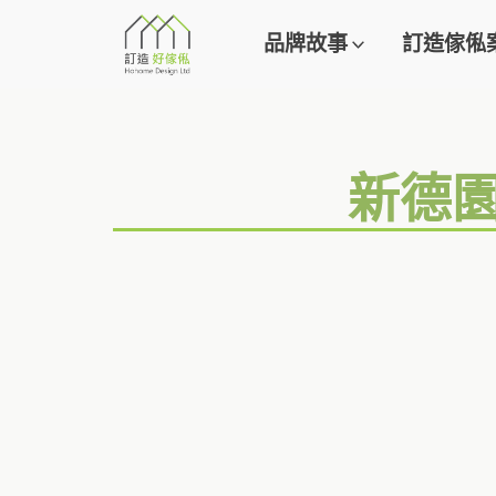
品牌故事
訂造傢俬
新德園