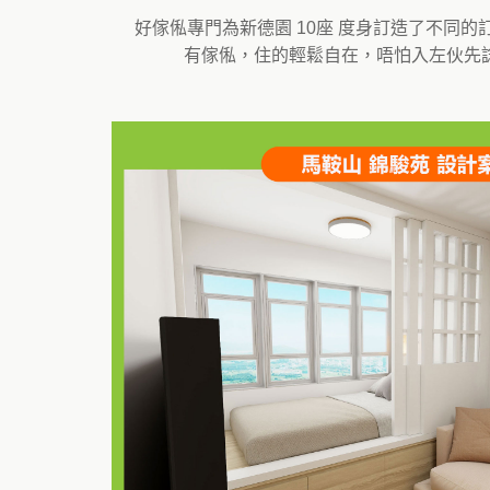
好傢俬專門為新德園 10座 度身訂造了不同
有傢俬，住的輕鬆自在，唔怕入左伙先