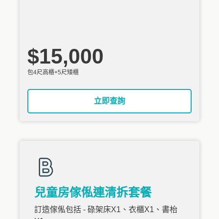
$15,000
包4尺高櫃+5尺矮櫃
立即查詢
兒童房傢俬連清拆套餐
訂造傢俬包括 - 碌架床X1、衣櫃X1、書枱