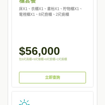
櫃套餐
床X1、衣櫃X1、書枱X1、貯物櫃X1、
電視櫃X1、8尺廚櫃、2尺廁櫃
$56,000
包9尺高櫃+9尺矮櫃+8尺廚櫃+2尺廁櫃
立即查詢