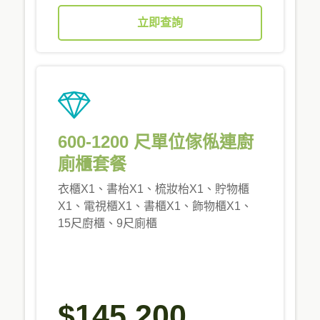
立即查詢
600-1200 尺單位傢俬連廚
廁櫃套餐
衣櫃X1、書枱X1、梳妝枱X1、貯物櫃
X1、電視櫃X1、書櫃X1、飾物櫃X1、
15尺廚櫃、9尺廁櫃
$145,200