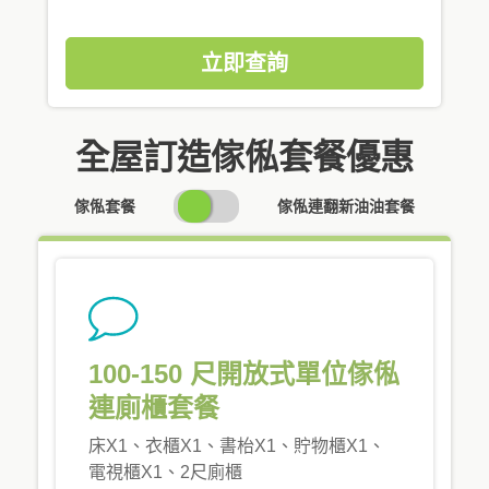
立即查詢
全屋訂造傢俬套餐優惠
SWITCH
傢俬套餐
傢俬連翻新油油套餐
PRICING
100-150 尺開放式單位傢俬
連廁櫃套餐
床X1、衣櫃X1、書枱X1、貯物櫃X1、
電視櫃X1、2尺廁櫃