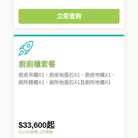
立即查詢
廚廁櫃套餐
廚房吊櫃X1、廚房枱面石X1、廚房地櫃X1、
廁所鏡櫃X1、廁所枱面石X1及廁所地櫃X1
$33,600起
包10尺廚櫃+2尺廁櫃