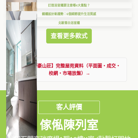
訂造浴室櫃要注意哪4大重點？
鏡櫃設計新趨勢：6個細節提升生活質感
北歐雪白浴室櫃
查看更多款式
查看【御豪山莊】完整屋苑資料（平面圖・成交・
校網・市場放盤）→
客人評價
傢俬陳列室