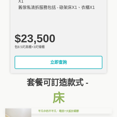
X1
舊傢俬清拆服務包括 - 碌架床X1、衣櫃X1
$23,500
包8.5尺高櫃+3尺矮櫃
立即查詢
套餐可訂造款式 -
床
平凡中的不平凡．睡房7大設計細節