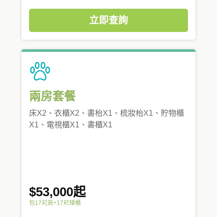
立即查詢
兩房套餐
床X2、衣櫃X2、書枱X1、梳妝枱X1、貯物櫃
X1、電視櫃X1、書櫃X1
$53,000起
包17尺高+17尺矮櫃