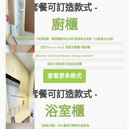
套餐可訂造款式 -
廚櫃
窄走廊都收得齊？到頂鞋櫃、電視牆連地台床訂造傢俬及裝修【北歐暖木全屋】
【西沙Sierra Sea】星級玄關櫃+電視櫃
[Kitchen Cabinet] Kitchen design trouble?
超易打理的高光亮面白廚櫃
查看更多款式
套餐可訂造款式 -
浴室櫃
【富景花園】2房1廳現代輕奢全屋傢俬