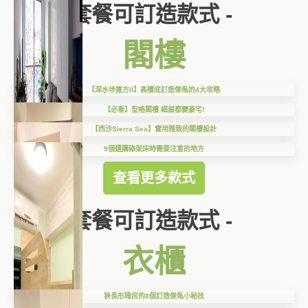
套餐可訂造款式 -
閣樓
【深水埗連方II】高樓底訂造傢俬的4大攻略
【必看】型格閣樓 細屋都變豪宅!
【西沙Sierra Sea】實用雅致的閣樓設計
9個選購碌架床時需要注意的地方
查看更多款式
套餐可訂造款式 -
衣櫃
狹長形睡房的8個訂造傢俬小秘技