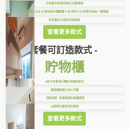
白色撞木紋撞出純正北歐風格
女兒夢想公主房:訂造到頂衣櫃連雙人床,粉色少女房慳位收納一套搞掂
利用窗台打造好玩滑梯床
查看更多款式
套餐可訂造款式 -
貯物櫃
6款今年最流行變形伸縮枱款式
爆強儲物能力的C字櫃
【間房篇】充滿質感的客廳間房
公屋單位最常見的間房
查看更多款式