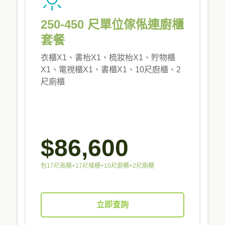
250-450 尺單位傢俬連廚櫃
套餐
衣櫃X1、書枱X1、梳妝枱X1、貯物櫃
X1、電視櫃X1、書櫃X1、10尺廚櫃、2
尺廁櫃
$86,600
包17尺高櫃+17尺矮櫃+10尺廚櫃+2尺廁櫃
立即查詢