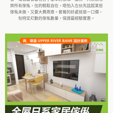
齊所有傢俬，住的輕鬆自在，唔怕入左伙先諗起某些
傢俬未做，又要大費周章。套餐的好處就是一口價，
包特定尺數的傢俬數量，保證最經驗實惠。