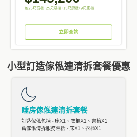
包25尺高櫃+25尺矮櫃+15尺廚櫃+9尺廁櫃
立即查詢
小型訂造傢俬連清拆套餐優惠
睡房傢俬連清拆套餐
訂造傢俬包括 - 床X1、衣櫃X1、書枱X1
舊傢俬清拆服務包括 - 床X1、衣櫃X1