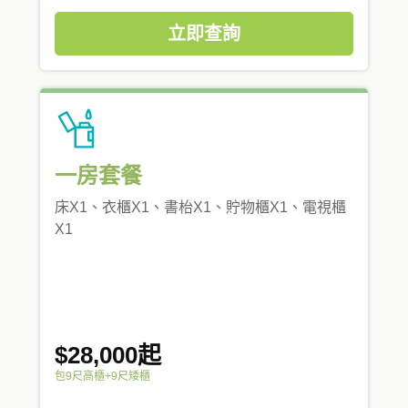
立即查詢
一房套餐
床X1、衣櫃X1、書枱X1、貯物櫃X1、電視櫃
X1
$28,000起
包9尺高櫃+9尺矮櫃