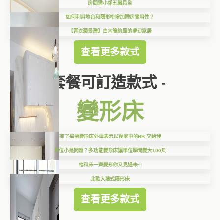
房間需小卻五臓具全
如何利用地台和隱形枱增加睡房實用性？
【青衣灝景灣】白木簡約風的夢幻家居
查看更多款式
套餐可訂造款式 -
變形床
有了這張變形床外母表示以後家中的BB 交給我
單位小是問題？多功能變形床讓單位瞬間變大100尺
枱和床一齊變形你又見過未~!
北歐入牆式隱形床
查看更多款式