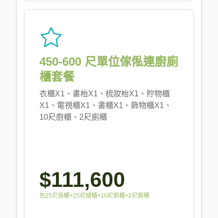
450-600 尺單位傢俬連廚廁
櫃套餐
衣櫃X1、書枱X1、梳妝枱X1、貯物櫃
X1、電視櫃X1、書櫃X1、飾物櫃X1、
10尺廚櫃、2尺廁櫃
$111,600
包25尺高櫃+25尺矮櫃+10尺廚櫃+2尺廁櫃