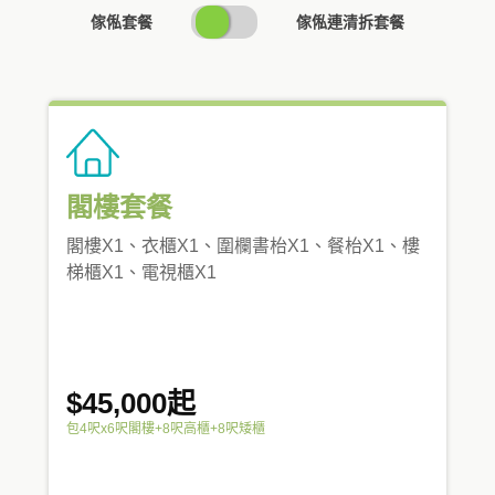
SWITCH
傢俬套餐
傢俬連清拆套餐
PRICING
閣樓套餐
閣樓X1、衣櫃X1、圍欄書枱X1、餐枱X1、樓
梯櫃X1、電視櫃X1
$45,000起
包4呎x6呎閣樓+8呎高櫃+8呎矮櫃