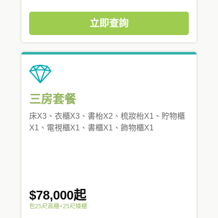
立即查詢
三房套餐
床X3、衣櫃X3、書枱X2、梳妝枱X1、貯物櫃
X1、電視櫃X1、書櫃X1、飾物櫃X1
$78,000起
包25尺高櫃+25尺矮櫃