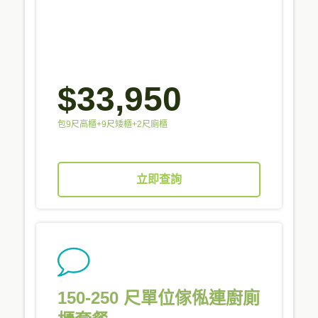
$33,950
包9尺高櫃+9尺矮櫃+2尺廁櫃
立即查詢
150-250 尺單位傢俬連廚廁