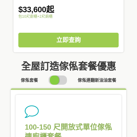
$33,600起
包10尺廚櫃+2尺廁櫃
立即查詢
全屋訂造傢俬套餐優惠
SWITCH
傢俬套餐
傢俬連翻新油油套餐
PRICING
100-150 尺開放式單位傢俬
連廁櫃套餐