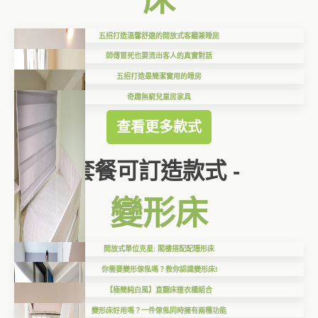
五招打造溫馨舒適的開放式客廳兼睡房
師傅冒死也要流出客人的真實對話
五招打造最簡潔實用的睡房
奇趣無窮兒童房家具
查看更多款式
套餐可訂造款式 -
變形床
開放式單位克星: 閣樓搭配配隱形床
你需要變形傢俬嗎？教你認識變形床!
【極簡純白風】直翻床連衣櫃組合
變形床好用嗎？一件傢俬同時擁有兩種功能