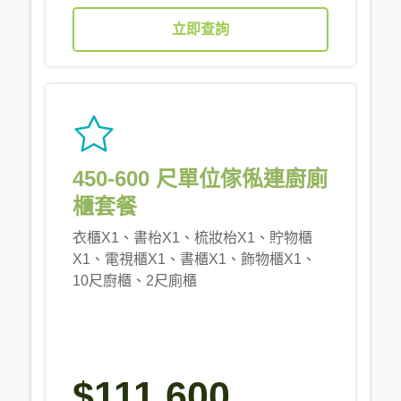
立即查詢
450-600 尺單位傢俬連廚廁
櫃套餐
衣櫃X1、書枱X1、梳妝枱X1、貯物櫃
X1、電視櫃X1、書櫃X1、飾物櫃X1、
10尺廚櫃、2尺廁櫃
$111,600