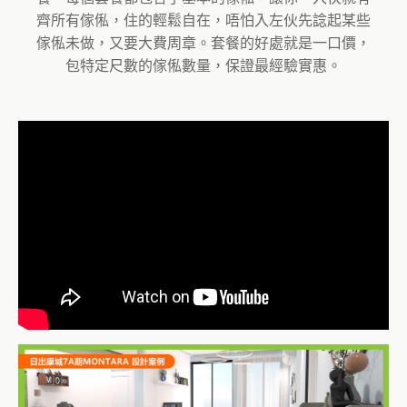
齊所有傢俬，住的輕鬆自在，唔怕入左伙先諗起某些
傢俬未做，又要大費周章。套餐的好處就是一口價，
包特定尺數的傢俬數量，保證最經驗實惠。