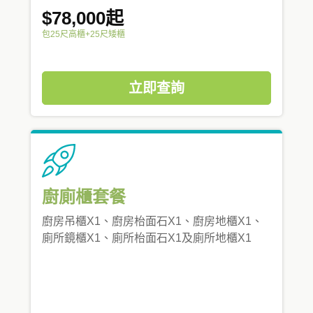
$78,000起
包25尺高櫃+25尺矮櫃
立即查詢
廚廁櫃套餐
廚房吊櫃X1、廚房枱面石X1、廚房地櫃X1、
廁所鏡櫃X1、廁所枱面石X1及廁所地櫃X1