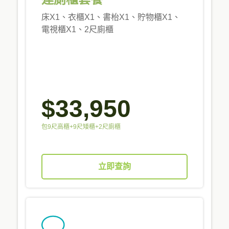
床X1、衣櫃X1、書枱X1、貯物櫃X1、
電視櫃X1、2尺廁櫃
$33,950
包9尺高櫃+9尺矮櫃+2尺廁櫃
立即查詢