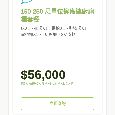
150-250 尺單位傢俬連廚廁
櫃套餐
床X1、衣櫃X1、書枱X1、貯物櫃X1、
電視櫃X1、8尺廚櫃、2尺廁櫃
$56,000
包9尺高櫃+9尺矮櫃+8尺廚櫃+2尺廁櫃
立即查詢