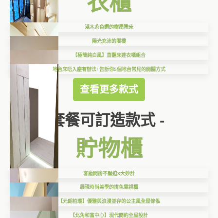
衣櫃
淺木系色調的樹屋睡床
陽光充沛的閣樓
【極簡純白風】直翻床連衣櫃組合
地台床唔入塵有辦法! 告訴你5個地台常見的開關方式
查看更多款式
套餐可訂造款式 -
貯物櫃
客廳間房不壓迫3大妙計
展現時尚美學的拼色電視櫃
【元朗柏瓏】優雅與浪漫並存的公主風全屋傢俬
【北角和富中心】現代簡約全屋設計