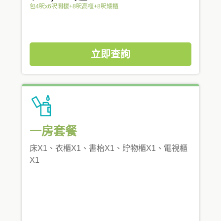
包4呎x6呎閣樓+8呎高櫃+8呎矮櫃
立即查詢
一房套餐
床X1、衣櫃X1、書枱X1、貯物櫃X1、電視櫃
X1