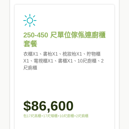
250-450 尺單位傢俬連廚櫃
套餐
衣櫃X1、書枱X1、梳妝枱X1、貯物櫃
X1、電視櫃X1、書櫃X1、10尺廚櫃、2
尺廁櫃
$86,600
包17尺高櫃+17尺矮櫃+10尺廚櫃+2尺廁櫃