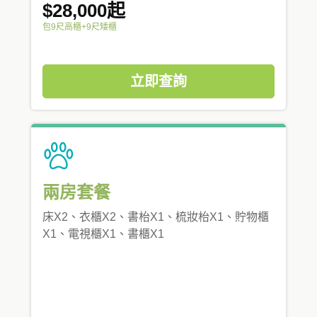
$28,000起
包9尺高櫃+9尺矮櫃
立即查詢
兩房套餐
床X2、衣櫃X2、書枱X1、梳妝枱X1、貯物櫃
X1、電視櫃X1、書櫃X1