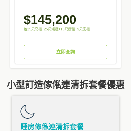
$145,200
包25尺高櫃+25尺矮櫃+15尺廚櫃+9尺廁櫃
立即查詢
小型訂造傢俬連清拆套餐優惠
睡房傢俬連清拆套餐