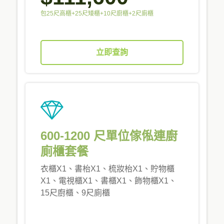
包25尺高櫃+25尺矮櫃+10尺廚櫃+2尺廁櫃
立即查詢
600-1200 尺單位傢俬連廚
廁櫃套餐
衣櫃X1、書枱X1、梳妝枱X1、貯物櫃
X1、電視櫃X1、書櫃X1、飾物櫃X1、
15尺廚櫃、9尺廁櫃