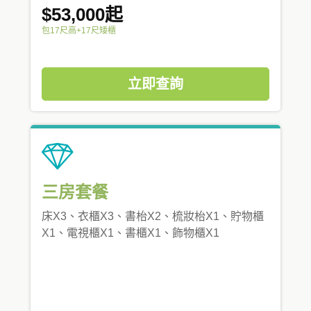
$53,000起
包17尺高+17尺矮櫃
立即查詢
三房套餐
床X3、衣櫃X3、書枱X2、梳妝枱X1、貯物櫃
X1、電視櫃X1、書櫃X1、飾物櫃X1