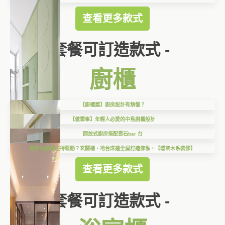
查看更多款式
套餐可訂造款式 -
廚櫃
【廚櫃篇】廚房設計有煩惱？
【傲雲峯】年輕人必愛的中島廚櫃設計
開放式廚房搭配雲石bar 台
細單位點樣住得鬆動？玄關櫃、地台床連全屋訂造傢俬，【暖灰木系裝修】
查看更多款式
套餐可訂造款式 -