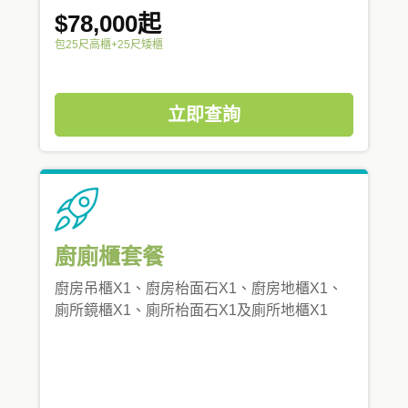
$78,000起
包25尺高櫃+25尺矮櫃
立即查詢
廚廁櫃套餐
廚房吊櫃X1、廚房枱面石X1、廚房地櫃X1、
廁所鏡櫃X1、廁所枱面石X1及廁所地櫃X1