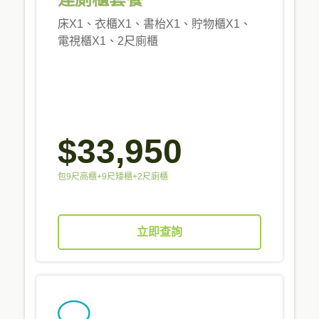
床X1、衣櫃X1、書枱X1、貯物櫃X1、
電視櫃X1、2尺廁櫃
$33,950
包9尺高櫃+9尺矮櫃+2尺廁櫃
立即查詢