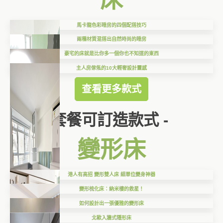
馬卡龍色彩睡房的四個配搭技巧
兩種材質混搭出自然時尚的睡房
豪宅的床就是比你多一個你也不知道的東西
主人房傢俬的10大輕奢設計靈感
查看更多款式
套餐可訂造款式 -
變形床
港人有高招 變形雙人床 細單位變身神器
變形梳化床：納米樓的救星！
如何設計出一張優雅的變形床
北歐入牆式隱形床