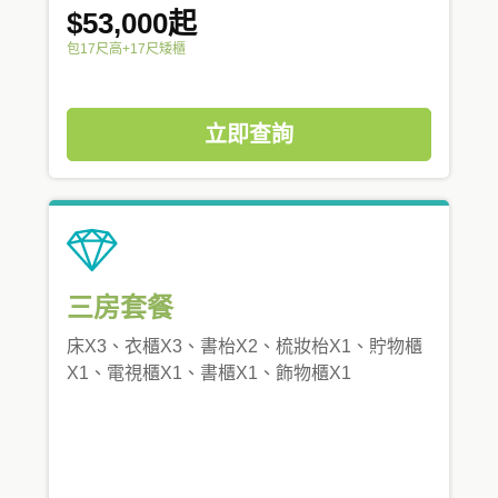
$53,000起
包17尺高+17尺矮櫃
立即查詢
三房套餐
床X3、衣櫃X3、書枱X2、梳妝枱X1、貯物櫃
X1、電視櫃X1、書櫃X1、飾物櫃X1