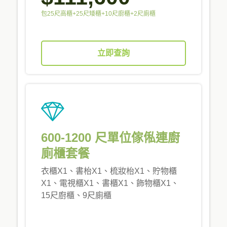
包25尺高櫃+25尺矮櫃+10尺廚櫃+2尺廁櫃
立即查詢
600-1200 尺單位傢俬連廚
廁櫃套餐
衣櫃X1、書枱X1、梳妝枱X1、貯物櫃
X1、電視櫃X1、書櫃X1、飾物櫃X1、
15尺廚櫃、9尺廁櫃