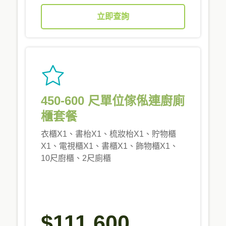
立即查詢
450-600 尺單位傢俬連廚廁
櫃套餐
衣櫃X1、書枱X1、梳妝枱X1、貯物櫃
X1、電視櫃X1、書櫃X1、飾物櫃X1、
10尺廚櫃、2尺廁櫃
$111,600