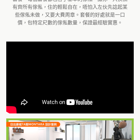
有齊所有傢俬，住的輕鬆自在，唔怕入左伙先諗起某
些傢俬未做，又要大費周章。套餐的好處就是一口
價，包特定尺數的傢俬數量，保證最經驗實惠。