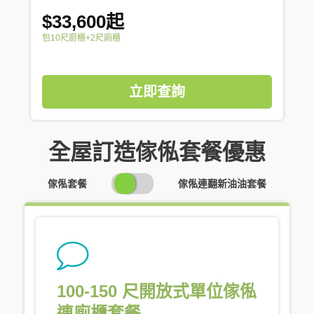
$33,600起
包10尺廚櫃+2尺廁櫃
立即查詢
全屋訂造傢俬套餐優惠
SWITCH
傢俬套餐
傢俬連翻新油油套餐
PRICING
100-150 尺開放式單位傢俬
連廁櫃套餐