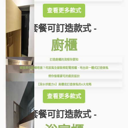
查看更多款式
套餐可訂造款式 -
廚櫃
訂造廚櫃的流程你要知
細長單位點樣唔逼？侘寂風全屋裝修配電視櫃、地台床一體式訂造傢俬
帶你偷看豪宅的廚房設計
【深水埗連方II】高樓底訂造傢俬的4大攻略
查看更多款式
套餐可訂造款式 -