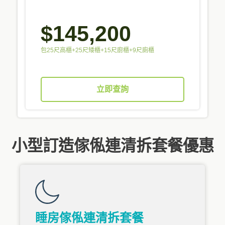
$145,200
包25尺高櫃+25尺矮櫃+15尺廚櫃+9尺廁櫃
立即查詢
小型訂造傢俬連清拆套餐優惠
睡房傢俬連清拆套餐