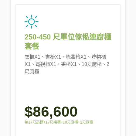
250-450 尺單位傢俬連廚櫃
套餐
衣櫃X1、書枱X1、梳妝枱X1、貯物櫃
X1、電視櫃X1、書櫃X1、10尺廚櫃、2
尺廁櫃
$86,600
包17尺高櫃+17尺矮櫃+10尺廚櫃+2尺廁櫃