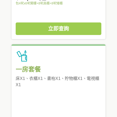
包4呎x6呎閣樓+8呎高櫃+8呎矮櫃
立即查詢
一房套餐
床X1、衣櫃X1、書枱X1、貯物櫃X1、電視櫃
X1