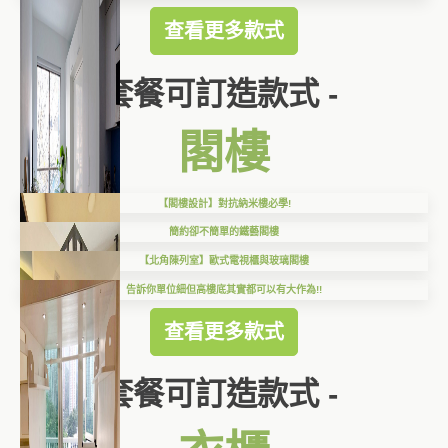
查看更多款式
套餐可訂造款式 -
閣樓
【閣樓設計】對抗納米樓必學!
簡約卻不簡單的鐵藝閣樓
【北角陳列室】歐式電視櫃與玻璃閣樓
告訴你單位細但高樓底其實都可以有大作為!!
查看更多款式
套餐可訂造款式 -