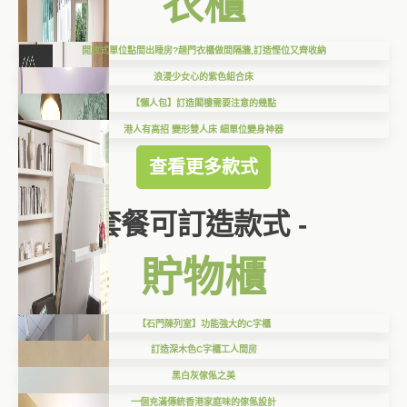
衣櫃
開放式單位點間出睡房?趟門衣櫃做間隔牆,訂造慳位又齊收納
浪漫少女心的紫色組合床
【懶人包】訂造閣樓需要注意的幾點
港人有高招 變形雙人床 細單位變身神器
查看更多款式
套餐可訂造款式 -
貯物櫃
【石門陳列室】功能強大的C字櫃
訂造深木色C字櫃工人間房
黑白灰傢俬之美
一個充滿傳統香港家庭味的傢俬設計