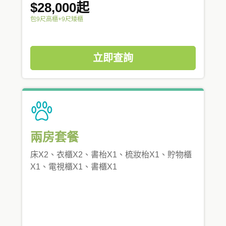
$28,000起
包9尺高櫃+9尺矮櫃
立即查詢
兩房套餐
床X2、衣櫃X2、書枱X1、梳妝枱X1、貯物櫃
X1、電視櫃X1、書櫃X1