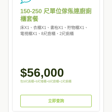
150-250 尺單位傢俬連廚廁
櫃套餐
床X1、衣櫃X1、書枱X1、貯物櫃X1、
電視櫃X1、8尺廚櫃、2尺廁櫃
$56,000
包9尺高櫃+9尺矮櫃+8尺廚櫃+2尺廁櫃
立即查詢