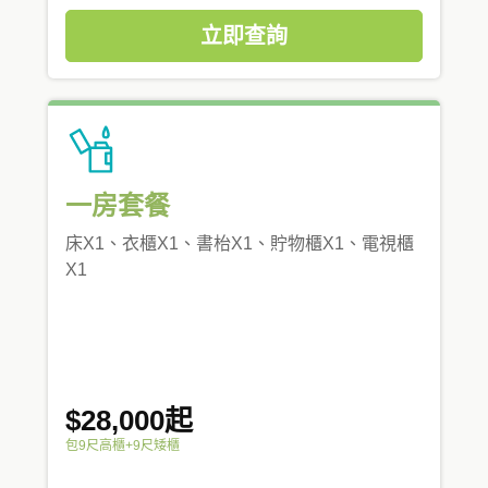
立即查詢
一房套餐
床X1、衣櫃X1、書枱X1、貯物櫃X1、電視櫃
X1
$28,000起
包9尺高櫃+9尺矮櫃