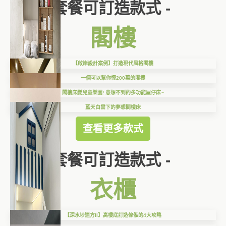
套餐可訂造款式 -
閣樓
【啟岸設計案例】打造現代風格閣樓
一個可以幫你慳200萬的閣樓
閣樓床變兒童樂園! 意想不到的多功能屋仔床~
藍天白雲下的夢想閣樓床
查看更多款式
套餐可訂造款式 -
衣櫃
【深水埗連方II】高樓底訂造傢俬的4大攻略