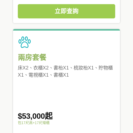
立即查詢
兩房套餐
床X2、衣櫃X2、書枱X1、梳妝枱X1、貯物櫃
X1、電視櫃X1、書櫃X1
$53,000起
包17尺高+17尺矮櫃