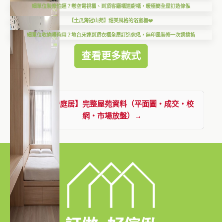
細單位裝修怕逼？懸空電視櫃、到頂客廳櫃連廚櫃，暖極簡全屋訂造傢俬
【土瓜灣冠山苑】甜美風格的浴室櫃❤️
細單位收納唔夠用？地台床連到頂衣櫃全屋訂造傢俬，無印風裝修一次過搞掂
查看更多款式
查看【帝庭居】完整屋苑資料（平面圖・成交・校
網・市場放盤）→