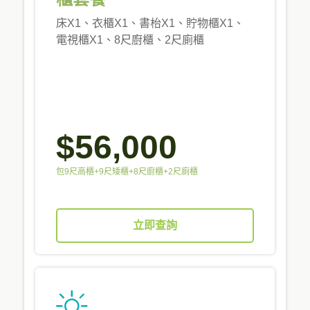
床X1、衣櫃X1、書枱X1、貯物櫃X1、
電視櫃X1、8尺廚櫃、2尺廁櫃
$56,000
包9尺高櫃+9尺矮櫃+8尺廚櫃+2尺廁櫃
立即查詢