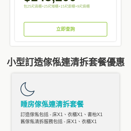
包25尺高櫃+25尺矮櫃+15尺廚櫃+9尺廁櫃
立即查詢
小型訂造傢俬連清拆套餐優惠
睡房傢俬連清拆套餐
訂造傢俬包括 - 床X1、衣櫃X1、書枱X1
舊傢俬清拆服務包括 - 床X1、衣櫃X1