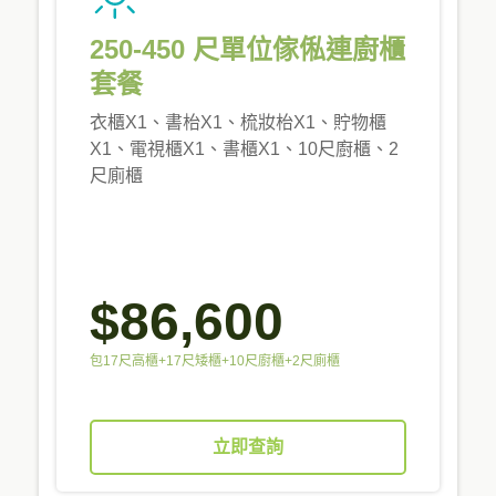
250-450 尺單位傢俬連廚櫃
套餐
衣櫃X1、書枱X1、梳妝枱X1、貯物櫃
X1、電視櫃X1、書櫃X1、10尺廚櫃、2
尺廁櫃
$86,600
包17尺高櫃+17尺矮櫃+10尺廚櫃+2尺廁櫃
立即查詢