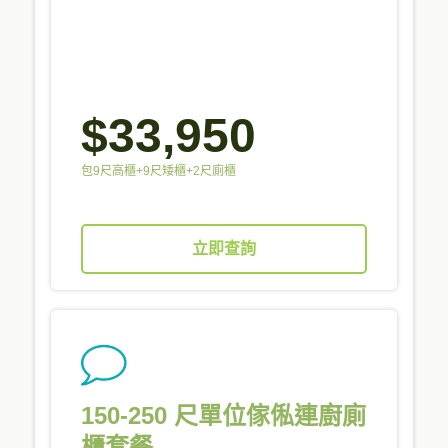
$33,950
包9尺高櫃+9尺矮櫃+2尺廁櫃
立即查詢
150-250 尺單位傢俬連廚廁
櫃套餐