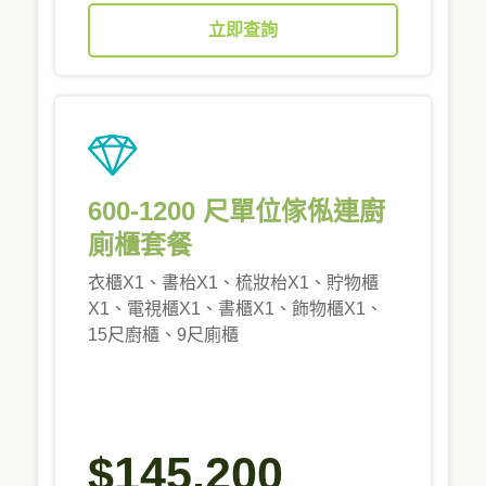
立即查詢
600-1200 尺單位傢俬連廚
廁櫃套餐
衣櫃X1、書枱X1、梳妝枱X1、貯物櫃
X1、電視櫃X1、書櫃X1、飾物櫃X1、
15尺廚櫃、9尺廁櫃
$145,200