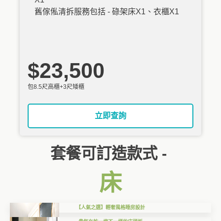
舊傢俬清拆服務包括 - 碌架床X1、衣櫃X1
$23,500
包8.5尺高櫃+3尺矮櫃
立即查詢
套餐可訂造款式 -
床
【人氣之選】輕奢風格睡房設計