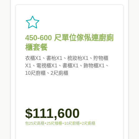
450-600 尺單位傢俬連廚廁
櫃套餐
衣櫃X1、書枱X1、梳妝枱X1、貯物櫃
X1、電視櫃X1、書櫃X1、飾物櫃X1、
10尺廚櫃、2尺廁櫃
$111,600
包25尺高櫃+25尺矮櫃+10尺廚櫃+2尺廁櫃