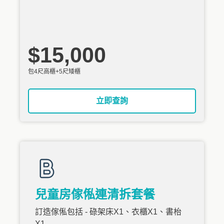
$15,000
包4尺高櫃+5尺矮櫃
立即查詢
兒童房傢俬連清拆套餐
訂造傢俬包括 - 碌架床X1、衣櫃X1、書枱
X1