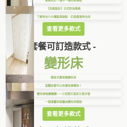
貴氣在於一塊不一樣的床頭板
【全屋設計】日式奶油風格
了解地台六大優點與缺點．訂造最強地台床
查看更多款式
套餐可訂造款式 -
變形床
開放式書架連變形床
直翻床都可以有書枱兼餐枱！
變形傢俬變變變~~~小空間又是床又是沙發
一個溫馨的客廳由變形床開始
查看更多款式