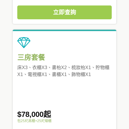
立即查詢
三房套餐
床X3、衣櫃X3、書枱X2、梳妝枱X1、貯物櫃
X1、電視櫃X1、書櫃X1、飾物櫃X1
$78,000起
包25尺高櫃+25尺矮櫃