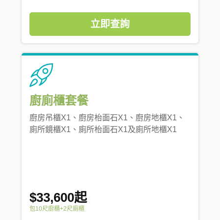
立即查詢
廚廁櫃套餐
廚房吊櫃X1、廚房枱面石X1、廚房地櫃X1、
廁所鏡櫃X1、廁所枱面石X1及廁所地櫃X1
$33,600起
包10尺廚櫃+2尺廁櫃