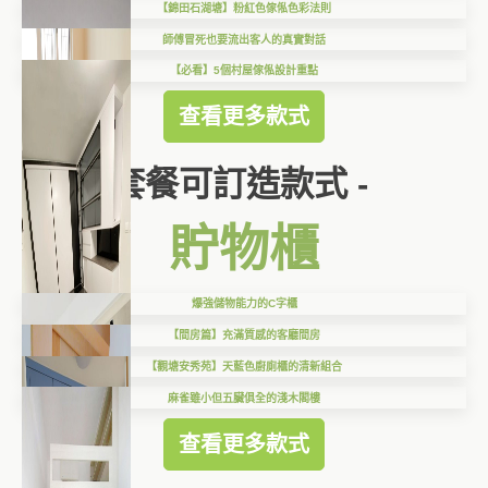
【錦田石湖塘】粉紅色傢俬色彩法則
師傅冒死也要流出客人的真實對話
【必看】5個村屋傢俬設計重點
查看更多款式
套餐可訂造款式 -
貯物櫃
爆強儲物能力的C字櫃
【間房篇】充滿質感的客廳間房
【觀塘安秀苑】天藍色廚廁櫃的清新組合
麻雀雖小但五臟俱全的淺木閣樓
查看更多款式