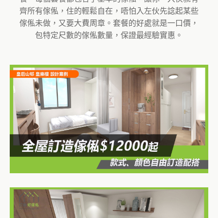
齊所有傢俬，住的輕鬆自在，唔怕入左伙先諗起某些
傢俬未做，又要大費周章。套餐的好處就是一口價，
包特定尺數的傢俬數量，保證最經驗實惠。