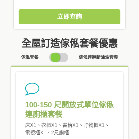
立即查詢
全屋訂造傢俬套餐優惠
SWITCH
傢俬套餐
傢俬連翻新油油套餐
PRICING
100-150 尺開放式單位傢俬
連廁櫃套餐
床X1、衣櫃X1、書枱X1、貯物櫃X1、
電視櫃X1、2尺廁櫃