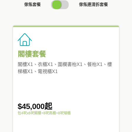
SWITCH
傢俬套餐
傢俬連清拆套餐
PRICING
閣樓套餐
閣樓X1、衣櫃X1、圍欄書枱X1、餐枱X1、樓
梯櫃X1、電視櫃X1
$45,000起
包4呎x6呎閣樓+8呎高櫃+8呎矮櫃